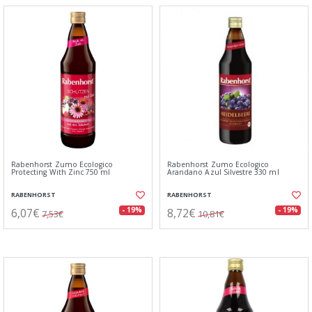
Rabenhorst Zumo Ecologico
Rabenhorst Zumo Ecologico
Protecting With Zinc 750 ml
Arandano Azul Silvestre 330 ml
RABENHORST
RABENHORST
6,07€
8,72€
- 19%
- 19%
7,53€
10,81€