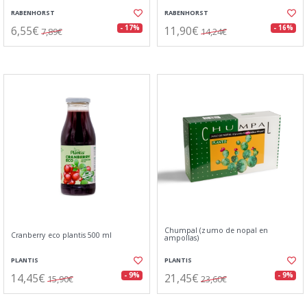
RABENHORST
RABENHORST
6,55€
11,90€
- 17%
- 16%
7,89€
14,24€
Chumpal (zumo de nopal en
Cranberry eco plantis 500 ml
ampollas)
PLANTIS
PLANTIS
14,45€
21,45€
- 9%
- 9%
15,90€
23,60€