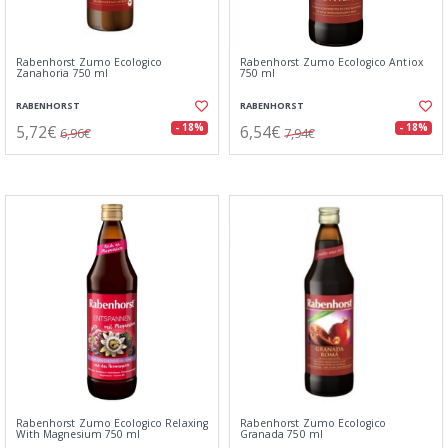
Rabenhorst Zumo Ecologico
Rabenhorst Zumo Ecologico Antiox
Zanahoria 750 ml
750 ml
RABENHORST
RABENHORST
5,72€
6,54€
- 18%
- 18%
6,96€
7,94€
Rabenhorst Zumo Ecologico Relaxing
Rabenhorst Zumo Ecologico
With Magnesium 750 ml
Granada 750 ml