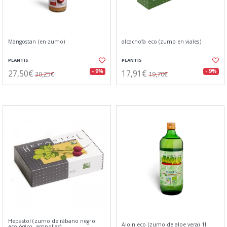
Mangostan (en zumo)
alcachofa eco (zumo en viales)
PLANTIS
PLANTIS
27,50€
17,91€
- 9%
- 9%
30,25€
19,70€
Hepastol (zumo de rábano negro
Aloin eco (zumo de aloe vera) 1l
ecológico, ampollas)