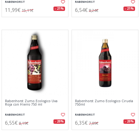
RABENHORST
RABENHORST
11,99€
6,54€
- 21%
- 21%
15,11€
8,24€
Rabenhorst Zumo Ecologico Uva
Rabenhorst Zumo Ecologico Ciruela
Roja con Hierro 750 ml
750ml
RABENHORST
RABENHORST
6,55€
6,35€
- 20%
- 20%
8,19€
7,89€