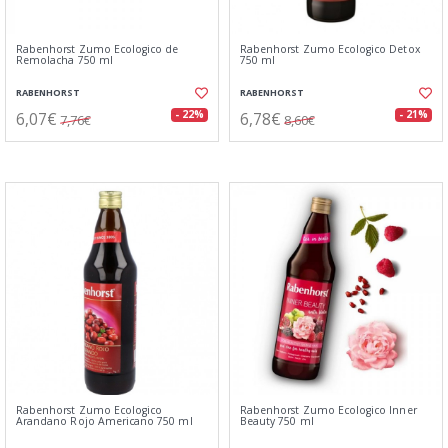
Rabenhorst Zumo Ecologico de
Rabenhorst Zumo Ecologico Detox
Remolacha 750 ml
750 ml
RABENHORST
RABENHORST
6,07€
6,78€
- 22%
- 21%
7,76€
8,60€
Rabenhorst Zumo Ecologico
Rabenhorst Zumo Ecologico Inner
Arandano Rojo Americano 750 ml
Beauty 750 ml