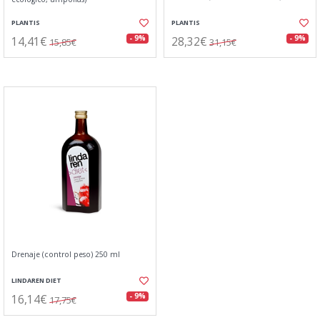
PLANTIS
PLANTIS
14,41€
28,32€
- 9%
- 9%
15,85€
31,15€
Drenaje (control peso) 250 ml
LINDAREN DIET
16,14€
- 9%
17,75€