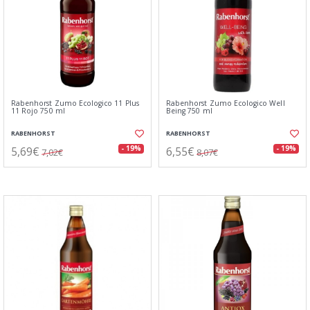
Rabenhorst Zumo Ecologico 11 Plus
Rabenhorst Zumo Ecologico Well
11 Rojo 750 ml
Being 750 ml
RABENHORST
RABENHORST
5,69€
6,55€
- 19%
- 19%
7,02€
8,07€