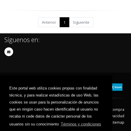
Anterior
1
Siguiente
Síguenos en:
Este portal web utiliza cookies propias con finalidad
técnica, y para realizar estadísticas de uso Web, las
cookies se usan para la personalización de anuncios
que en ningún caso hacen identificable al usuario no
Contacto
Aviso Legal
Condiciones de compra
Política de envíos
Política de devolución
Política de Privacidad
recaba ni cede datos de carácter personal de los
Política de Cookies
Sitemap
usuarios sin su conocimiento
Términos y condiciones
© 2026 - Todos los derechos reservados.