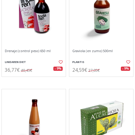
Drenaje (control peso) 650 ml
Graviola (en zumo) 500ml
LINDAREN DIET
PLANTIS
36,77€
24,59€
- 9%
- 9%
40,45€
27,05€