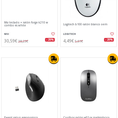
Msi teclado + ratón forge k210 w
Logitech b100 ratón blanco oem
combo es white
MSI
LOGITECH
30,59€
4,49€
- 20%
- 20%
38,23€
5,61€
Ewent raton ergonomico
Coolbox ratón w02-ia inalámbrico