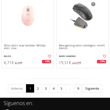
Nilox ratón dual wireless 1600dpi
Mars gaming raton ultraligero mmt3
silen. rosa
blanco
NILOX
MARS GAMING
6,71€
19,51€
- 19%
- 19%
8,33€
24,22€
Anterior
1
2
3
4
5
…
9
Siguiente
Síguenos en: