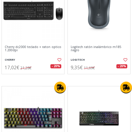
Cherry dc2000 teclado + raton optico
Logitech ratón inalámbrico m185
1.200dpi
negro
CHERRY
LOGITECH
17,02€
9,35€
- 20%
- 20%
21,28€
11,69€