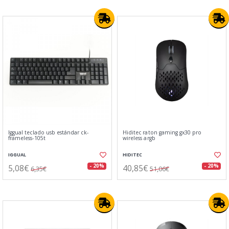
Iggual teclado usb estándar ck-
Hiditec raton gaming gx30 pro
frameless-105t
wireless argb
IGGUAL
HIDITEC
5,08€
40,85€
- 20%
- 20%
6,35€
51,06€