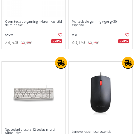
Krom teclado gaming nxkromkasictkl
Msi teclado gaming vigor gk30
tkl rainbow
español
KROM
MSI
24,54€
40,15€
- 20%
- 20%
30,68€
50,19€
Ngs teclado usb-a 12 teclas multi
Lenovo raton usb essential
cable 1.5m