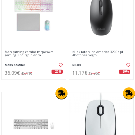
Mars gaming combo mcpwxwes
Nilox raton inalambrico 3200dpi
gaming 3in1 rgb blanco
4botones negro
MARS GAMING
NILOX
36,09€
11,17€
- 20%
- 20%
45,11€
13,96€