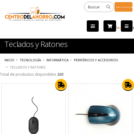
Powered
by
Tra
Teclados y Ratones
INICIO
TECNOLOGÍA
INFORMÁTICA
PERIFÉRICOS Y ACCESORIOS
TECLADOS Y RATONES
Total de productos disponibles
263