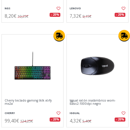
NGS
LENOVO
8,20€
7,32€
- 20%
- 20%
10,25€
9,15€
Cherry teclado gaming tklk xtrfy
Iggual ratón inalámbrico wom-
mx2a
basic2-1000dpi negro
CHERRY
IGGUAL
99,40€
4,32€
- 20%
- 20%
124,25€
5,40€