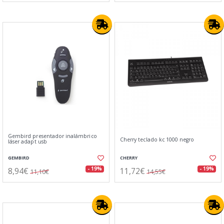
Gembird presentador inalámbrico
Cherry teclado kc 1000 negro
láser adapt usb
GEMBIRD
CHERRY
8,94€
11,72€
- 19%
- 19%
11,10€
14,55€