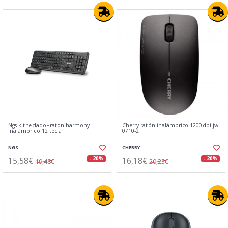
Ngs kit teclado+raton harmony
Cherry ratón inalámbrico 1200dpi jw-
inalámbrico 12 tecla
0710-2
NGS
CHERRY
15,58€
16,18€
- 20%
- 20%
19,48€
20,23€