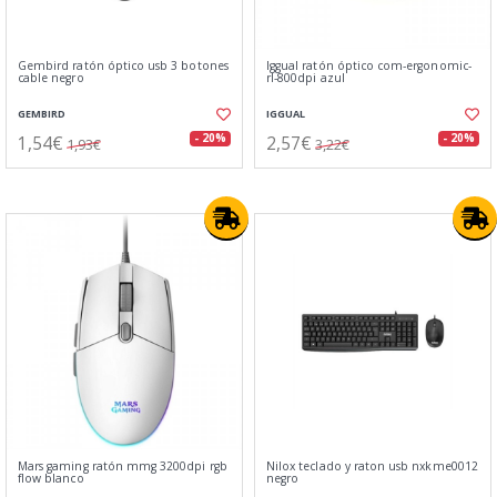
Gembird ratón óptico usb 3 botones
Iggual ratón óptico com-ergonomic-
cable negro
rl-800dpi azul
GEMBIRD
IGGUAL
1,54€
2,57€
- 20%
- 20%
1,93€
3,22€
Mars gaming ratón mmg 3200dpi rgb
Nilox teclado y raton usb nxkme0012
flow blanco
negro