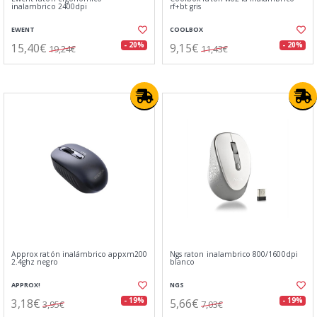
inalambrico 2400dpi
rf+bt gris
EWENT
COOLBOX
15,40€
9,15€
- 20%
- 20%
19,24€
11,43€
Approx ratón inalámbrico appxm200
Ngs raton inalambrico 800/1600dpi
2.4ghz negro
blanco
APPROX!
NGS
3,18€
5,66€
- 19%
- 19%
3,95€
7,03€