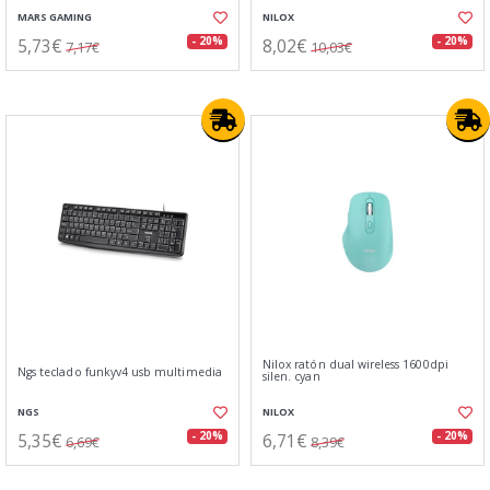
MARS GAMING
NILOX
5,73€
8,02€
- 20%
- 20%
7,17€
10,03€
Nilox ratón dual wireless 1600dpi
Ngs teclado funkyv4 usb multimedia
silen. cyan
NGS
NILOX
5,35€
6,71€
- 20%
- 20%
6,69€
8,39€