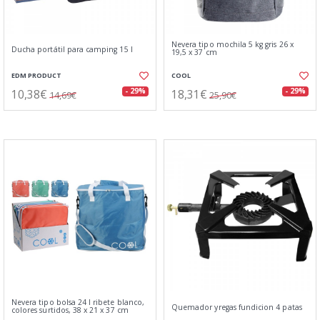
Nevera tipo mochila 5 kg gris 26 x
Ducha portátil para camping 15 l
19,5 x 37 cm
EDM PRODUCT
COOL
10,38€
18,31€
- 29%
- 29%
14,69€
25,90€
Nevera tipo bolsa 24 l ribete blanco,
Quemador yregas fundicion 4 patas
colores surtidos, 38 x 21 x 37 cm