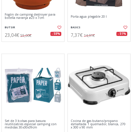
Fogón de camping destroyer para
Porta agua plegable 20 l
botella naranja ø23 x 7cm
BUTSIR
BASICS
23,04€
7,37€
- 58%
- 51%
55,00€
14,91€
Set de 3 bolsas para basura
Cocina de gas butano/propano
reutilizables especial camping con
esmaltada 1 quemador, blanca, 270
medidas 30x30x39cm
x 300 x 90 mm