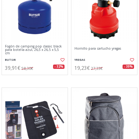
Fogón de camping pop classic black
Hornillo para cartucho yregas
para botella azul, 26,5 x 26,5 x 5,5
cm
BUTSIR
YREGAS
39,91€
19,23€
- 32%
- 30%
58,30€
27,33€