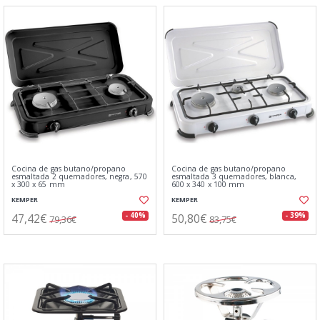
Cocina de gas butano/propano
Cocina de gas butano/propano
esmaltada 2 quemadores, negra, 570
esmaltada 3 quemadores, blanca,
x 300 x 65 mm
600 x 340 x 100 mm
KEMPER
KEMPER
47,42€
50,80€
- 40%
- 39%
79,36€
83,75€