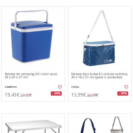
Nevera de camping 24 l color azul,
Nevera tipo bolsa 8 l colores surtidos,
39 x 29 x 37 cm
30 x 16 x 21 cm (pack 2 unidades)
CAMPOS
COOL
19,43€
15,99€
- 29%
- 29%
27,32€
22,39€