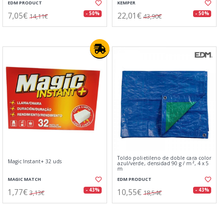
EDM PRODUCT
KEMPER
7,05€
22,01€
- 50%
- 50%
14,11€
43,90€
Toldo polietileno de doble cara color
Magic Instant+ 32 uds
azul/verde, densidad 90 g / m², 4 x 5
m
MAGIC MATCH
EDM PRODUCT
1,77€
10,55€
- 43%
- 43%
3,13€
18,54€