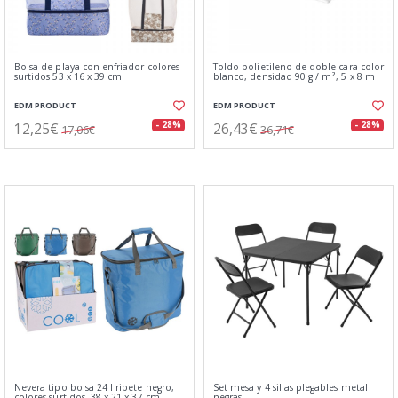
Bolsa de playa con enfriador colores
Toldo polietileno de doble cara color
surtidos 53 x 16 x 39 cm
blanco, densidad 90 g / m², 5 x 8 m
EDM PRODUCT
EDM PRODUCT
12,25€
26,43€
- 28%
- 28%
17,06€
36,71€
Nevera tipo bolsa 24 l ribete negro,
Set mesa y 4 sillas plegables metal
colores surtidos, 38 x 21 x 37 cm
negras