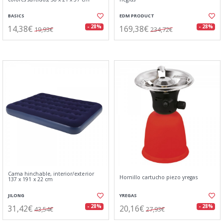
BASICS
EDM PRODUCT
14,38€
169,38€
- 28%
- 28%
19,93€
234,72€
Cama hinchable, interior/exterior
Hornillo cartucho piezo yregas
137 x 191 x 22 cm
JILONG
YREGAS
31,42€
20,16€
- 28%
- 28%
43,54€
27,93€