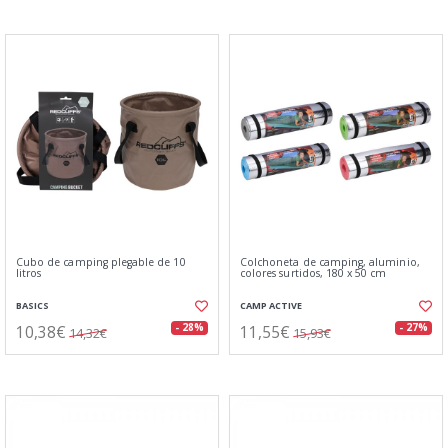
Cubo de camping plegable de 10
Colchoneta de camping, aluminio,
litros
colores surtidos, 180 x 50 cm
BASICS
CAMP ACTIVE
10,38€
11,55€
- 28%
- 27%
14,32€
15,93€