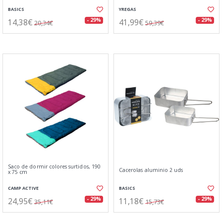
BASICS
YREGAS
14,38€
41,99€
- 29%
- 29%
20,34€
59,39€
Saco de dormir colores surtidos, 190
Cacerolas aluminio 2 uds
x 75 cm
CAMP ACTIVE
BASICS
24,95€
11,18€
- 29%
- 29%
35,11€
15,73€