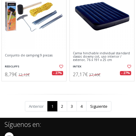
Cama hinchable individual standard
Conjunto de camping 9 piezas
classic downy cot, uso interior /
exterior, 76 x 191 x 25 cm
REDCLIFFS
INTEX
8,79€
27,17€
- 27%
- 27%
12,12€
37,46€
Anterior
1
2
3
4
Siguiente
Síguenos en: