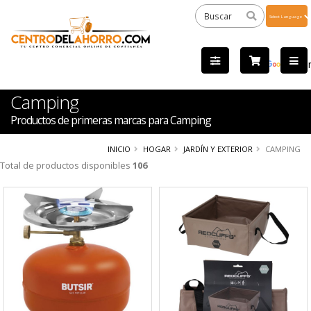
Powered
by
Tra
Camping
Productos de primeras marcas para Camping
INICIO
HOGAR
JARDÍN Y EXTERIOR
CAMPING
Total de productos disponibles
106