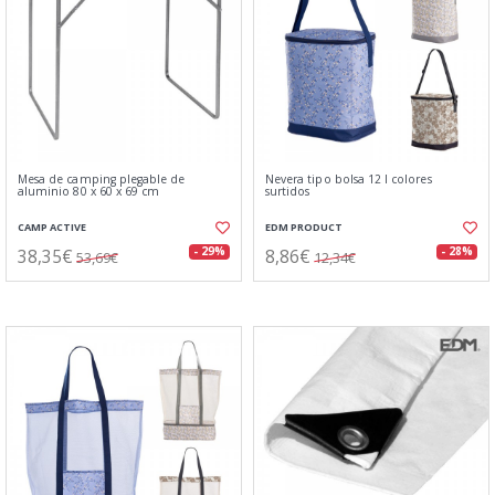
Mesa de camping plegable de
Nevera tipo bolsa 12 l colores
aluminio 80 x 60 x 69 cm
surtidos
CAMP ACTIVE
EDM PRODUCT
38,35€
8,86€
- 29%
- 28%
53,69€
12,34€