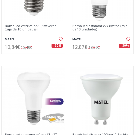
Bomb.led esferica e27 1,5w.verde
Bomb.led estandar e27 8w.fria (caja
(caja de 10 unidades)
de 10 unidades)
MATEL
MATEL
10,84€
12,87€
- 30%
- 30%
15,49€
18,39€
Bomb.led samsung reflec.r-63 e27
Bomb.led dicroica 120º gu10 6w.fria