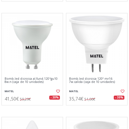
Bomb.led dicroica al.fund.120ºgu10
Bomb.led dicroica 120º mr16
8w.n (caja de 10 unidades)
7w.calida (caja de 10 unidades)
MATEL
MATEL
41,50€
35,74€
- 30%
- 30%
59,29€
51,06€