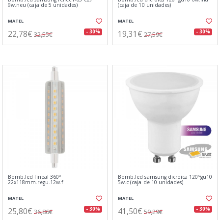
9w.neu (caja de 5 unidades)
(caja de 10 unidades)
MATEL
MATEL
22,78€
19,31€
- 30%
- 30%
32,55€
27,59€
Bomb.led lineal 360º
Bomb.led samsung dicroica 120ºgu10
22x118mm.regu.12w.f
5w.c (caja de 10 unidades)
MATEL
MATEL
25,80€
41,50€
- 30%
- 30%
36,86€
59,29€