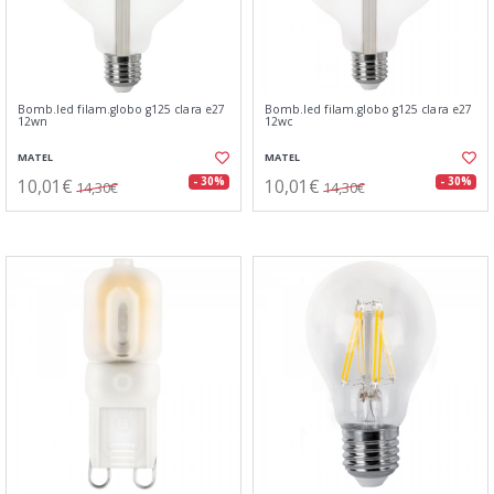
Bomb.led filam.globo g125 clara e27
Bomb.led filam.globo g125 clara e27
12wn
12wc
MATEL
MATEL
10,01€
10,01€
- 30%
- 30%
14,30€
14,30€