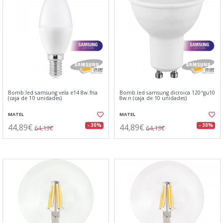
Bomb.led samsung vela e14 8w.fria
Bomb.led samsung dicroica 120ºgu10
(caja de 10 unidades)
8w.n (caja de 10 unidades)
MATEL
MATEL
44,89€
44,89€
- 30%
- 30%
64,13€
64,13€