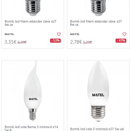
Bomb.led filam.estandar clara e27
Bomb.led filam.estandar clara e27
6w.ca
8w.ca
MATEL
MATEL
3,35€
2,78€
- 52%
- 47%
6,99€
5,20€
Bomb.led vela flama 3 intensid.e14
Bomb.led vela 3 intensid.e27 5w.cal
5w.fr