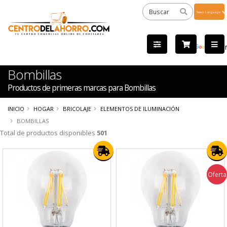
Powered
by
Tra
Bombillas
Productos de primeras marcas para Bombillas
INICIO
HOGAR
BRICOLAJE
ELEMENTOS DE ILUMINACIÓN
BOMBILLAS
Total de productos disponibles
501
Oferta