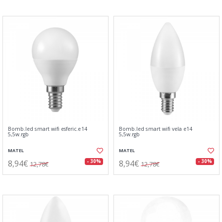
Bomb.led smart wifi esferic.e14
Bomb.led smart wifi vela e14
5,5w.rgb
5,5w.rgb
MATEL
MATEL
8,94€
8,94€
- 30%
- 30%
12,78€
12,78€