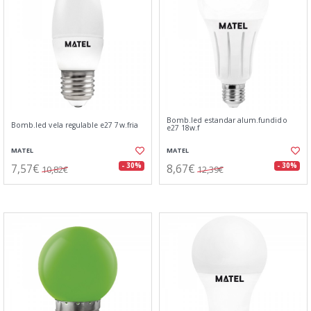
Bomb.led estandar alum.fundido
Bomb.led vela regulable e27 7w.fria
e27 18w.f
MATEL
MATEL
7,57€
8,67€
- 30%
- 30%
10,82€
12,39€