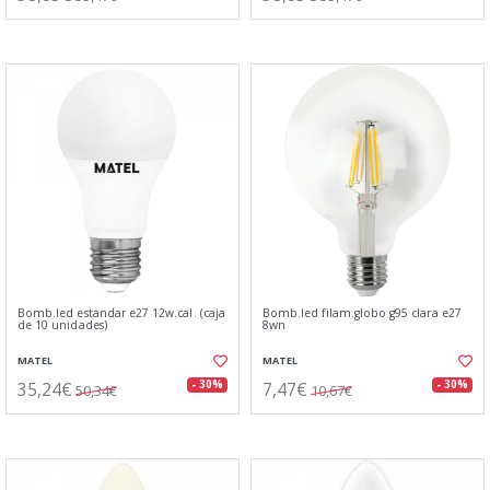
Bomb.led estandar e27 12w.cal. (caja
Bomb.led filam.globo g95 clara e27
de 10 unidades)
8wn
MATEL
MATEL
35,24€
7,47€
- 30%
- 30%
50,34€
10,67€