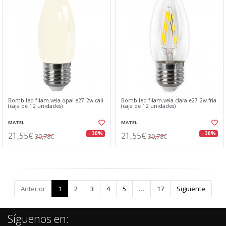
Bomb.led filam.vela opal e27 2w.cali
Bomb.led filam.vela clara e27 2w.fria
(caja de 12 unidades)
(caja de 12 unidades)
MATEL
MATEL
21,55€
21,55€
- 30%
- 30%
30,78€
30,78€
Anterior
1
2
3
4
5
…
17
Siguiente
Síguenos en: