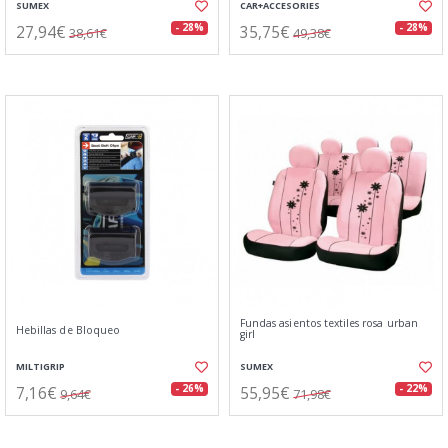
SUMEX
CAR+ACCESORIES
27,94€
35,75€
- 28%
- 28%
38,61€
49,38€
Fundas asientos textiles rosa urban
Hebillas de Bloqueo
girl
MILTIGRIP
SUMEX
7,16€
55,95€
- 26%
- 22%
9,64€
71,98€