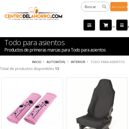
Powered
by
Tra
Todo para asientos
Productos de primeras marcas para Todo para asientos
INICIO
AUTOMÓVIL
INTERIOR
TODO PARA ASIENTOS
Total de productos disponibles
13