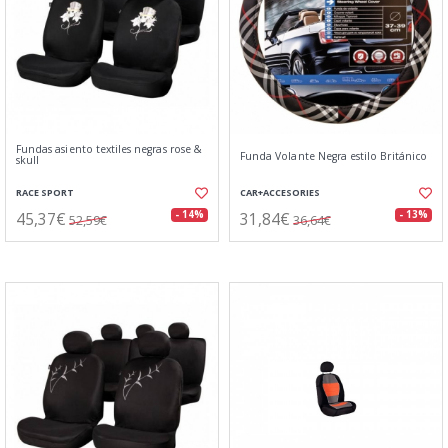
Fundas asiento textiles negras rose &
Funda Volante Negra estilo Británico
skull
RACE SPORT
CAR+ACCESORIES
45,37€
31,84€
- 14%
- 13%
52,59€
36,64€