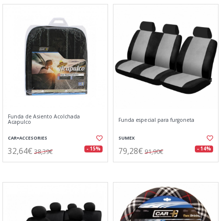
Funda de Asiento Acolchada
Funda especial para furgoneta
Acapulco
CAR+ACCESORIES
SUMEX
32,64€
79,28€
- 15%
- 14%
38,39€
91,90€