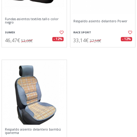
Fundas asientos textiles tallo color
Respaldo asiento delantero Power
negro
SUMEX
RACE SPORT
46,47€
33,14€
- 12%
- 12%
53,08€
37,58€
Respaldo asiento delantero bambú
ipanema