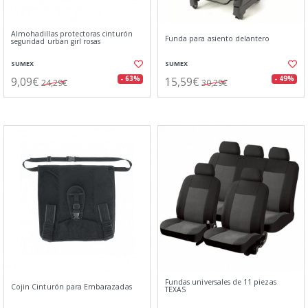
Almohadillas protectoras cinturón
Funda para asiento delantero
seguridad urban girl rosas
SUMEX
SUMEX
9,09€
15,59€
- 63%
- 49%
24,29€
30,29€
Fundas universales de 11 piezas
Cojin Cinturón para Embarazadas
TEXAS