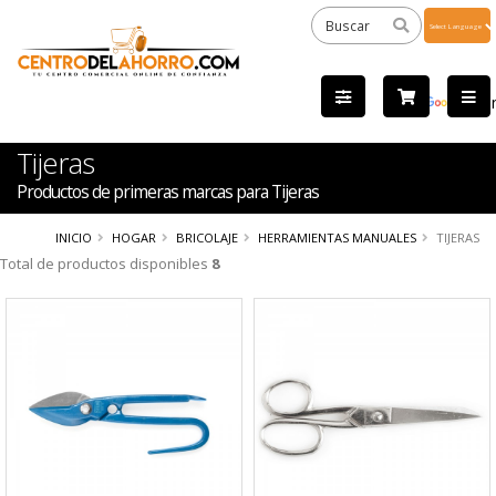
Powered
by
Tra
Tijeras
Productos de primeras marcas para Tijeras
INICIO
HOGAR
BRICOLAJE
HERRAMIENTAS MANUALES
TIJERAS
Total de productos disponibles
8