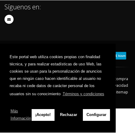
Síguenos en:
Este portal web utiliza cookies propias con finalidad
técnica, y para realizar estadísticas de uso Web, las
cookies se usan para la personalización de anuncios
que en ningún caso hacen identificable al usuario no
Contacto
Aviso Legal
Condiciones de compra
Política de envíos
Política de devolución
Política de Privacidad
recaba ni cede datos de carácter personal de los
Política de Cookies
Sitemap
usuarios sin su conocimiento
Términos y condiciones
© 2026 - Todos los derechos reservados.
Más
¡Acepto!
Rechazar
Configurar
Información