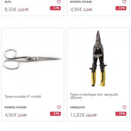
ALFA
ROMFEL HOGAR
8,50€
4,96€
- 32%
- 32%
12,57€
7,30€
Tijera cortachapa rect. vanquish
Tijera modista 6" romfel
250mm.
ROMFEL HOGAR
VANQUISH
4,96€
12,82€
- 32%
- 30%
7,26€
18,23€