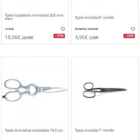
Tijera hojalatero m/madrid 200 mm.
Tijera modista 8" romfel
stein
STEIN
ROMFEL HOGAR
18,96€
4,96€
- 33%
- 33%
28,46€
7,38€
Tijera domestica inoxidable 19,5 cm.
Tijera modista 7" romfel