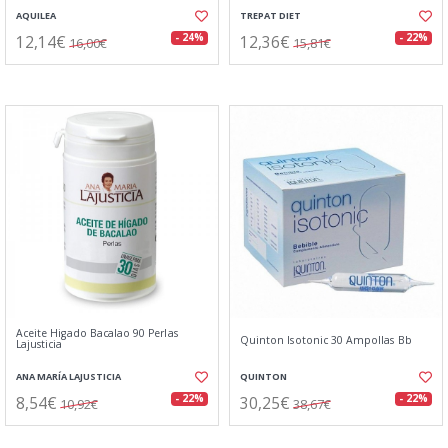
AQUILEA
TREPAT DIET
12,14€
12,36€
- 24%
- 22%
16,00€
15,81€
Aceite Higado Bacalao 90 Perlas
Quinton Isotonic 30 Ampollas Bb
Lajusticia
ANA MARÍA LAJUSTICIA
QUINTON
8,54€
30,25€
- 22%
- 22%
10,92€
38,67€