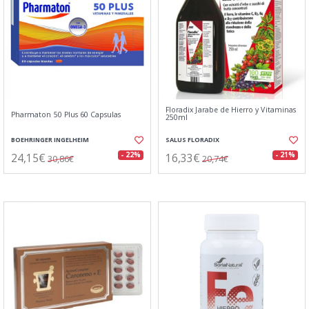
Floradix Jarabe de Hierro y Vitaminas
Pharmaton 50 Plus 60 Capsulas
250ml
BOEHRINGER INGELHEIM
SALUS FLORADIX
24,15€
16,33€
- 22%
- 21%
30,86€
20,74€