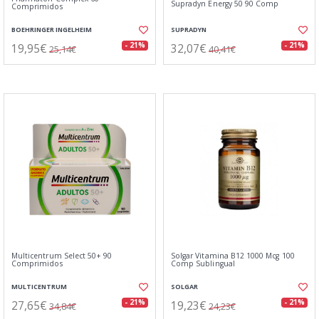
Supradyn Energy 50 90 Comp
Comprimidos
BOEHRINGER INGELHEIM
SUPRADYN
19,95€
32,07€
- 21%
- 21%
25,14€
40,41€
Multicentrum Select 50+ 90
Solgar Vitamina B12 1000 Mcg 100
Comprimidos
Comp Sublingual
MULTICENTRUM
SOLGAR
27,65€
19,23€
- 21%
- 21%
34,84€
24,23€