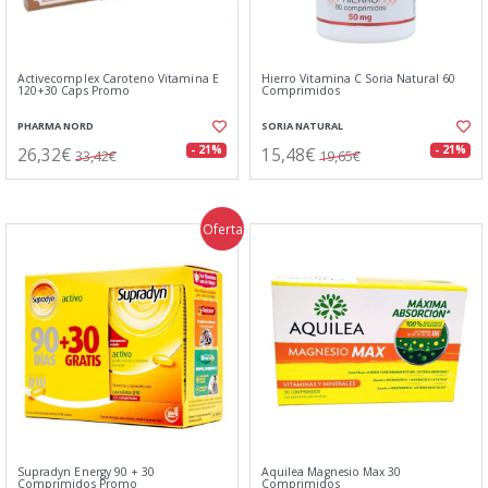
Activecomplex Caroteno Vitamina E
Hierro Vitamina C Soria Natural 60
120+30 Caps Promo
Comprimidos
PHARMA NORD
SORIA NATURAL
26,32€
15,48€
- 21%
- 21%
33,42€
19,65€
Oferta
Supradyn Energy 90 + 30
Aquilea Magnesio Max 30
Comprimidos Promo
Comprimidos