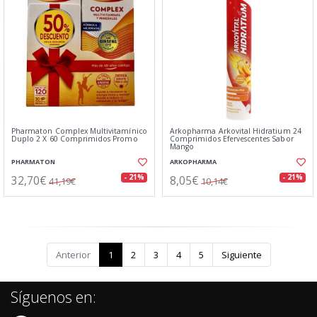
Pharmaton Complex Multivitamínico
Arkopharma Arkovital Hidratium 24
Duplo 2 X 60 Comprimidos Promo
Comprimidos Efervescentes Sabor
Mango
PHARMATON
ARKOPHARMA
32,70€
8,05€
- 21%
- 21%
41,19€
10,14€
Anterior
1
2
3
4
5
Siguiente
Síguenos en: