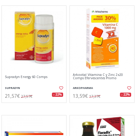
Arkovital Vitamina C y Zinc 2x20
Supradyn Energy 60 Comps
Comps Efervescentes Promo
SUPRADYN
ARKOPHARMA
21,57€
13,59€
- 22%
- 22%
27,57€
17,37€