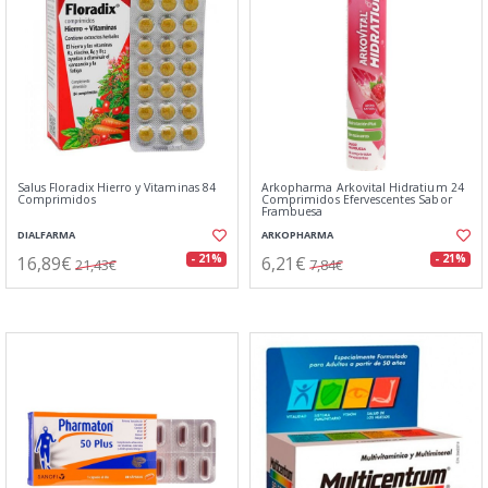
Salus Floradix Hierro y Vitaminas 84
Arkopharma Arkovital Hidratium 24
Comprimidos
Comprimidos Efervescentes Sabor
Frambuesa
DIALFARMA
ARKOPHARMA
16,89€
6,21€
- 21%
- 21%
21,43€
7,84€