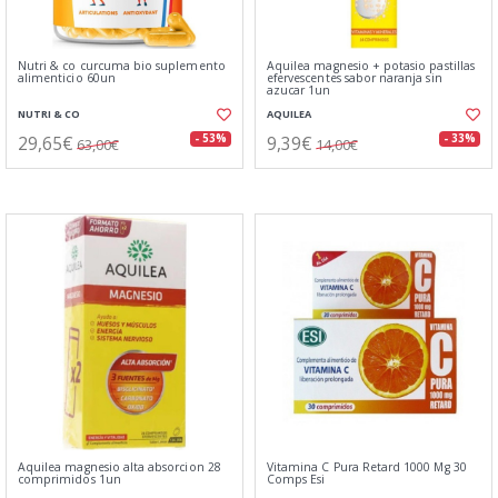
Nutri & co curcuma bio suplemento
Aquilea magnesio + potasio pastillas
alimenticio 60un
efervescentes sabor naranja sin
azucar 1un
NUTRI & CO
AQUILEA
29,65€
9,39€
- 53%
- 33%
63,00€
14,00€
Aquilea magnesio alta absorcion 28
Vitamina C Pura Retard 1000 Mg 30
comprimidos 1un
Comps Esi