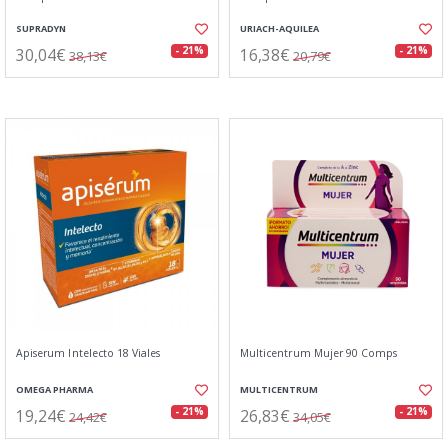
SUPRADYN
URIACH-AQUILEA
30,04€
16,38€
- 21%
- 21%
38,13€
20,79€
Apiserum Intelecto 18 Viales
Multicentrum Mujer 90 Comps
OMEGA PHARMA
MULTICENTRUM
19,24€
26,83€
- 21%
- 21%
24,42€
34,05€