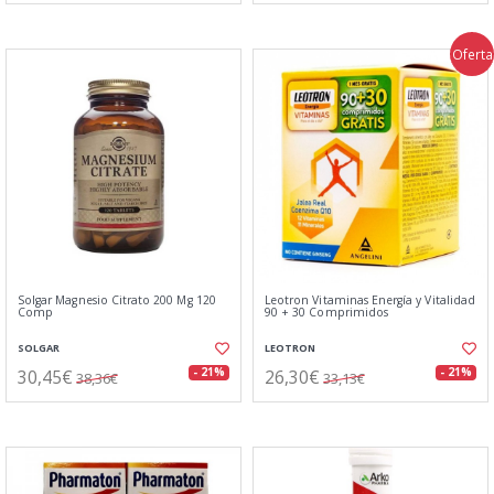
Oferta
Solgar Magnesio Citrato 200 Mg 120
Leotron Vitaminas Energía y Vitalidad
Comp
90 + 30 Comprimidos
SOLGAR
LEOTRON
30,45€
26,30€
- 21%
- 21%
38,36€
33,13€