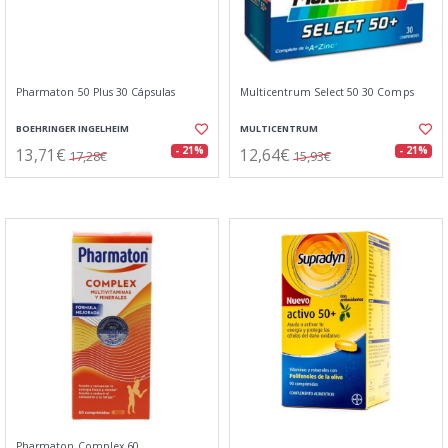
Pharmaton 50 Plus 30 Cápsulas
Multicentrum Select 50 30 Comps
BOEHRINGER INGELHEIM
MULTICENTRUM
13,71€
12,64€
- 21%
- 21%
17,28€
15,93€
Pharmaton Complex 60