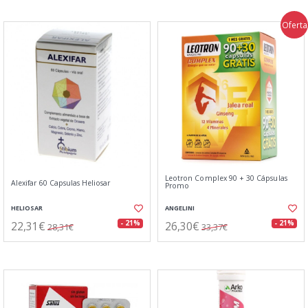
Oferta
Leotron Complex 90 + 30 Cápsulas
Alexifar 60 Capsulas Heliosar
Promo
HELIOSAR
ANGELINI
22,31€
26,30€
- 21%
- 21%
28,31€
33,37€