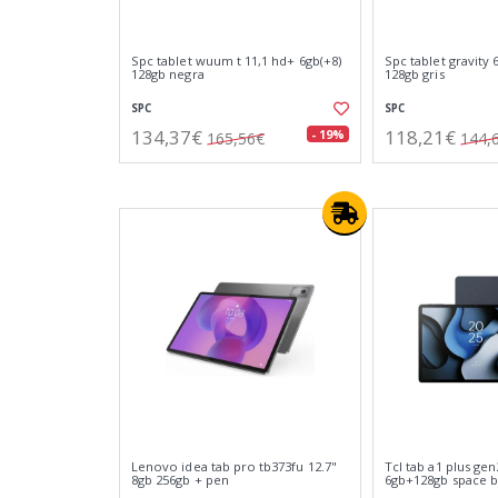
Spc tablet wuum t 11,1 hd+ 6gb(+8)
Spc tablet gravity 
128gb negra
128gb gris
SPC
SPC
134,37€
118,21€
- 19%
165,56€
144,
Lenovo idea tab pro tb373fu 12.7"
Tcl tab a1 plus gen
8gb 256gb + pen
6gb+128gb space b