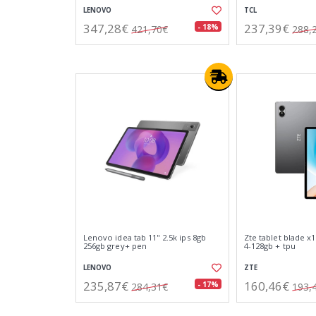
LENOVO
TCL
347,28€
237,39€
- 18%
421,70€
288,
Lenovo idea tab 11" 2.5k ips 8gb
Zte tablet blade x1
256gb grey+ pen
4-128gb + tpu
LENOVO
ZTE
235,87€
160,46€
- 17%
284,31€
193,