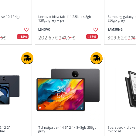
6 se 10.1" 4gb
Lenovo idea tab 11" 2.5k ips 8gb
Samsung galaxy t
128gb grey + pen
256gb gray
LENOVO
SAMSUNG
202,67€
309,62€
- 18%
- 18%
60€
247,91€
378
2 12.2"
Tcl nxtpaper 14.3" 2.4k 8+8gb 256gb
Spc ebook dickens
lue
gray
microsd