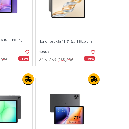
y 6 10.1" hd+ 4gb
Honor padx9a 11.6" 6gb 128gb gris
HONOR
215,75€
- 19%
- 19%
,07€
265,83€