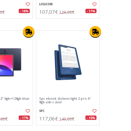
LOGICOM
107,07€
- 18%
- 17%
60€
129,06€
2.2" 6gb+128gb blue
Spc ebook dickens light 2 pro 6"
8gb usb-c azul
SPC
117,06€
- 17%
- 16%
,86€
140,06€