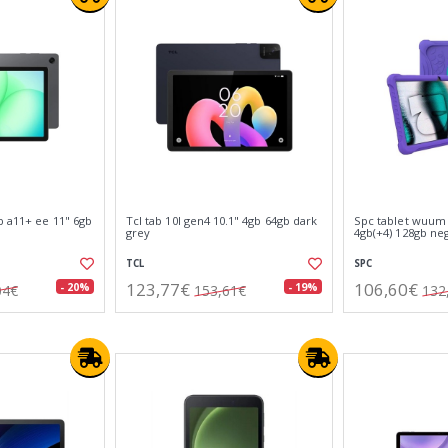
b a11+ ee 11" 6gb
Tcl tab 10l gen4 10.1" 4gb 64gb dark
Spc tablet wuum 
grey
4gb(+4) 128gb ne
TCL
SPC
123,77€
106,60€
- 20%
- 19%
04€
153,61€
132