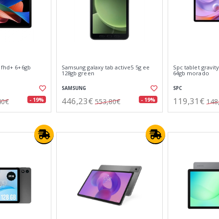
" fhd+ 6+6gb
Samsung galaxy tab active5 5g ee
Spc tablet gravit
128gb green
64gb morado
SAMSUNG
SPC
446,23€
119,31€
- 19%
- 19%
40€
553,80€
148