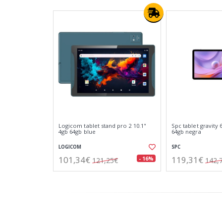
Logicom tablet stand pro 2 10.1"
Spc tablet gravity 
4gb 64gb blue
64gb negra
LOGICOM
SPC
101,34€
119,31€
- 16%
121,25€
142,