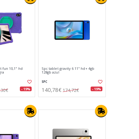
t fun 10,1" hd
Spc tablet gravity 6 11" hd+ 4gb
gra
128gb azul
SPC
140,78€
- 19%
- 19%
,30€
174,72€