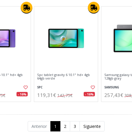
6 10.1" hd+ 4gb
Spc tablet gravity 6 10.1" hd+ 4gb
Samsung galaxy t
64gb verde
128gb gray
SPC
SAMSUNG
119,31€
257,43€
- 16%
- 16%
75€
142,75€
308
Anterior
1
2
3
Siguiente