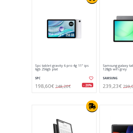
Spc tablet gravity 6 pro 4g 11" ips
Samsung galaxy ta
6gb 256gb plat
128gb wifi grey
SPC
SAMSUNG
198,60€
239,23€
- 20%
248,26€
299,