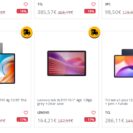
TCL
SPC
385,57€
98,50€
- 18%
- 18%
26€
468,19€
119,
101 4g 10.95" fhd
Lenovo tab tb311f 10.1" 4gb 128gb
Tcl tab a1 plus 1
grey +clear case
+ pen + funda
LENOVO
TCL
164,21€
286,11€
- 17%
- 17%
41€
197,93€
344