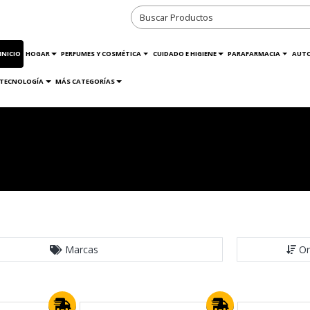
INICIO
HOGAR
PERFUMES Y COSMÉTICA
CUIDADO E HIGIENE
PARAFARMACIA
AUT
TECNOLOGÍA
MÁS CATEGORÍAS
Marcas
Or