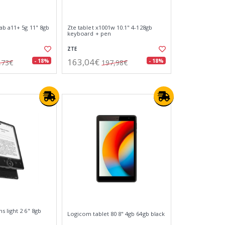
ab a11+ 5g 11" 8gb
Zte tablet x1001w 10.1" 4-128gb
keyboard + pen
ZTE
163,04€
- 18%
- 18%
,73€
197,98€
 light 2 6" 8gb
Logicom tablet 80 8" 4gb 64gb black