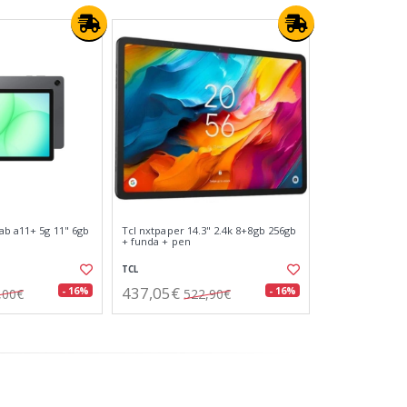
ab a11+ 5g 11" 6gb
Tcl nxtpaper 14.3" 2.4k 8+8gb 256gb
+ funda + pen
TCL
437,05€
- 16%
- 16%
,00€
522,90€