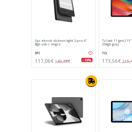
Spc ebook dickens light 2 pro 6"
Tcl tab 11 gen2 11
8gb usb-c negro
256gb gray
SPC
TCL
117,06€
173,56€
- 19%
145,28€
215,