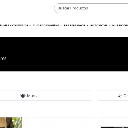
RFUMES Y COSMÉTICA
CUIDADO E HIGIENE
PARAFARMACIA
AUTOMÓVIL
NUTRICIÓN
res
Marcas
Or