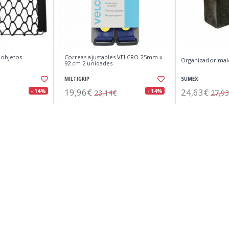
 objetos
Correas ajustables VELCRO 25mm x
Organizador mal
92 cm 2 unidades
MILTIGRIP
SUMEX
19,96€
24,63€
- 14%
- 14%
23,14€
27,9