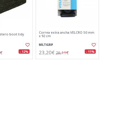
Correa extra ancha VELCRO 50 mm
etero boot tidy
x 92 cm
MILTIGRIP
23,20€
- 12%
- 11%
3€
26,11€