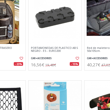
 TRASERO
PORTAMONEDAS DE PLASTICO ABS
Red de maletero 
NEGRO - ES - EURO200
50x105cm.
CAR+ACCESORIES
CAR+ACCESORIES
16,56€
40,27€
- 23%
- 15%
19,48€
47,0