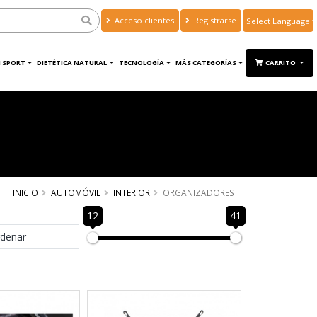
Acceso clientes
Registrarse
Powered by
Translate
 SPORT
DIETÉTICA NATURAL
TECNOLOGÍA
MÁS CATEGORÍAS
CARRITO
INICIO
AUTOMÓVIL
INTERIOR
ORGANIZADORES
12
41
denar