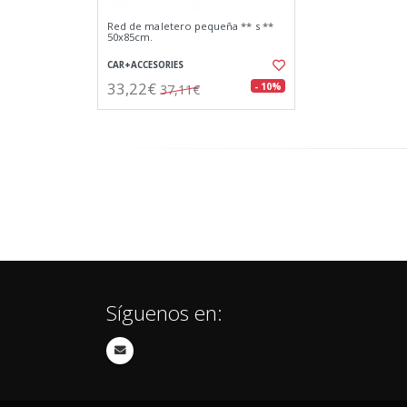
Red de maletero pequeña ** s **
50x85cm.
CAR+ACCESORIES
33,22€
- 10%
37,11€
Síguenos en: