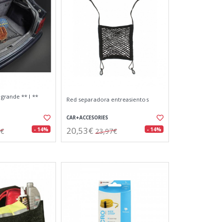
grande ** l **
Red separadora entreasientos
CAR+ACCESORIES
20,53€
- 14%
- 14%
2€
23,97€