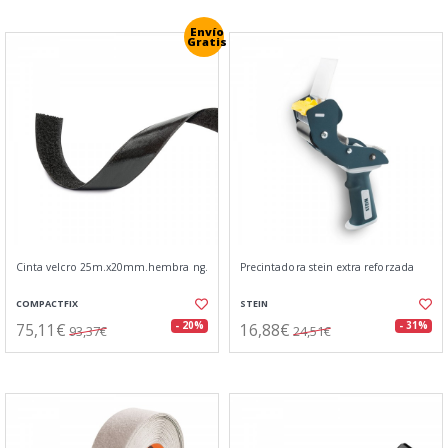
Envío
Gratis
Cinta velcro 25m.x20mm.hembra ng.
Precintadora stein extra reforzada
COMPACTFIX
STEIN
75,11€
16,88€
- 20%
- 31%
93,37€
24,51€