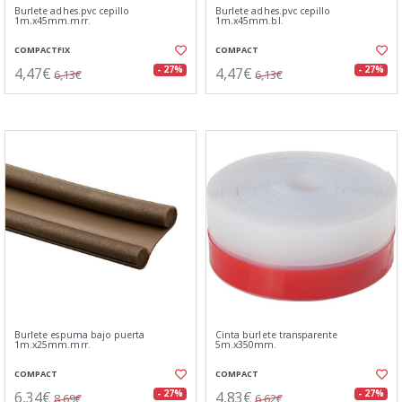
Burlete adhes.pvc cepillo
Burlete adhes.pvc cepillo
1m.x45mm.mrr.
1m.x45mm.bl.
COMPACTFIX
COMPACT
4,47€
4,47€
- 27%
- 27%
6,13€
6,13€
Burlete espuma bajo puerta
Cinta burlete transparente
1m.x25mm.mrr.
5m.x350mm.
COMPACT
COMPACT
6,34€
4,83€
- 27%
- 27%
8,69€
6,62€