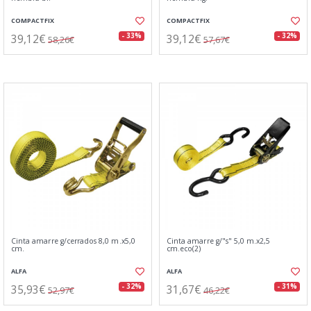
COMPACTFIX
COMPACTFIX
39,12€
39,12€
- 33%
- 32%
58,26€
57,67€
Cinta amarre g/cerrados 8,0 m.x5,0
Cinta amarre g/"s" 5,0 m.x2,5
cm.
cm.eco(2)
ALFA
ALFA
35,93€
31,67€
- 32%
- 31%
52,97€
46,22€