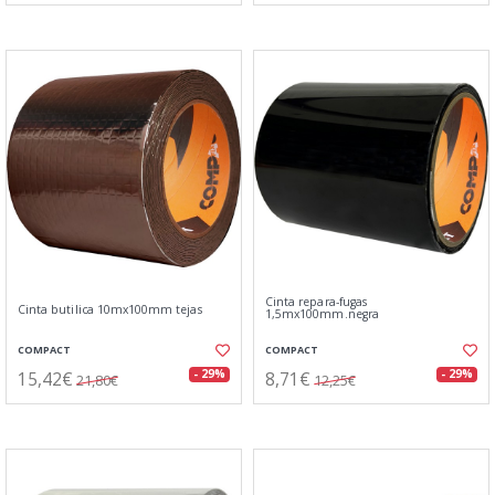
Cinta repara-fugas
Cinta butilica 10mx100mm tejas
1,5mx100mm.negra
COMPACT
COMPACT
15,42€
8,71€
- 29%
- 29%
21,80€
12,25€