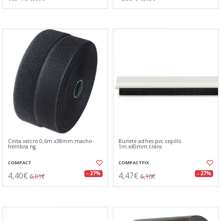
Cinta velcro 0,6m.x38mm.macho-
Burlete adhes.pvc cepillo
hembra ng.
1m.x45mm.trans
COMPACT
COMPACTFIX
4,40€
4,47€
- 27%
- 27%
6,01€
6,10€