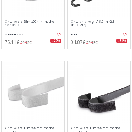
Cinta velcro 25m.x20mm.macho-
Cinta amarre g/"s" 5,0 m.x2,5
hembra bl.
cm.plus(2)
COMPACTFIX
ALFA
75,11€
34,87€
- 22%
- 34%
96,75€
52,73€
Cinta velcro 12m.x20mm.macho-
Cinta velcro 12m.x20mm.macho-
hembra bl.
hembra ng.