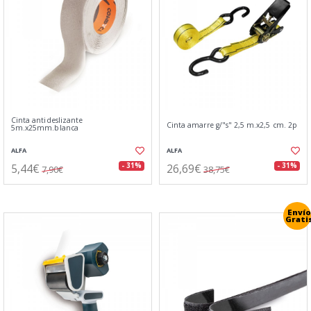
Cinta antideslizante
Cinta amarre g/"s" 2,5 m.x2,5 cm. 2p
5m.x25mm.blanca
ALFA
ALFA
5,44€
26,69€
- 31%
- 31%
7,90€
38,75€
Envío
Grati