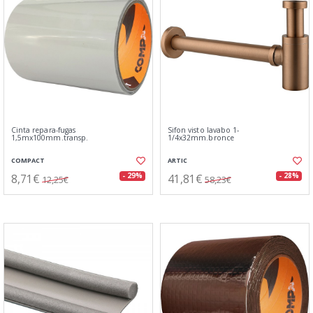
Cinta repara-fugas
Sifon visto lavabo 1-
1,5mx100mm.transp.
1/4x32mm.bronce
COMPACT
ARTIC
8,71€
41,81€
- 29%
- 28%
12,25€
58,23€