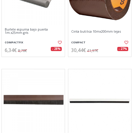
Burlete espuma bajo puerta
Cinta butilica 10mx200mm tejas
1m.x25mm.gris
COMPACTFIX
COMPACT
6,34€
30,44€
- 28%
- 27%
8,78€
41,97€