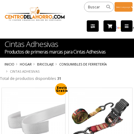
Powered
by
Tra
Cintas Adhesivas
Productos de primeras marcas para Cintas Adhesivas
INICIO
HOGAR
BRICOLAJE
CONSUMIBLES DE FERRETERÍA
CINTAS ADHESIVAS
Total de productos disponibles
31
Envío
Gratis