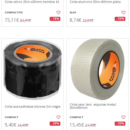
Cinta velcro 25m.x20mm.hembra bl.
Cinta aluminio 50m.x50mm.plata
COMPACTFIX
ALFA
75,11€
8,74€
- 18%
- 30%
91,91€
12,55€
Cinta yeso lam. esquinas metal
Cinta autoadhesiva silicona 3m.negra
30mx50mm
COMPACT
COMPACT
9,40€
15,45€
- 30%
- 30%
13,43€
21,96€