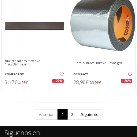
Burlete adhes. flex.pvc
Cinta butilica 10mx200mm gris
1m.x38mm.mrr.
COMPACTFIX
COMPACT
3,17€
28,90€
- 27%
- 26%
4,32€
39,22€
Anterior
1
2
Siguiente
Síguenos en: