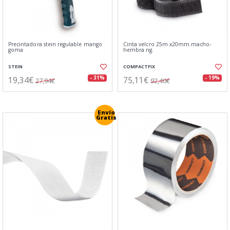
Precintadora stein regulable mango
Cinta velcro 25m.x20mm.macho-
goma
hembra ng.
STEIN
COMPACTFIX
19,34€
75,11€
- 31%
- 19%
27,94€
92,40€
Envío
Gratis