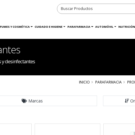
RFUMES Y COSMÉTICA
CUIDADO E HIGIENE
PARAFARMACIA
AUTOMÓVIL
NUTRICIÓN
antes
 y desinfectantes
INICIO
PARAFARMACIA
PRO
Marcas
Or