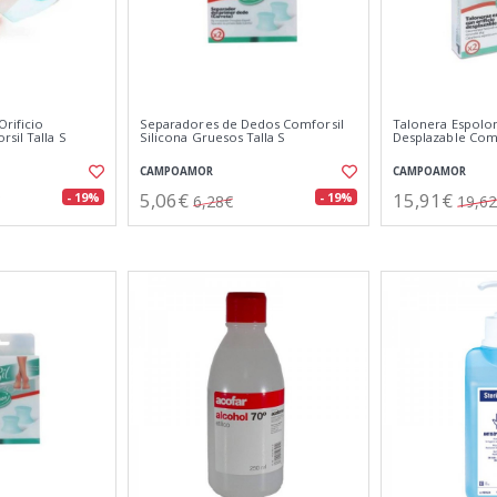
rificio
Separadores de Dedos Comforsil
Talonera Espolon
sil Talla S
Silicona Gruesos Talla S
Desplazable Comf
CAMPOAMOR
CAMPOAMOR
5,06€
15,91€
- 19%
- 19%
6,28€
19,6