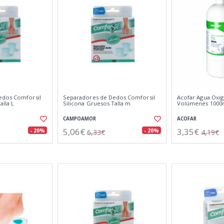
edos Comforsil
Separadores de Dedos Comforsil
Acofar Agua Oxi
alla L
Silicona Gruesos Talla m
Volúmenes 1000
CAMPOAMOR
ACOFAR
5,06€
3,35€
- 20%
- 20%
6,33€
4,19€