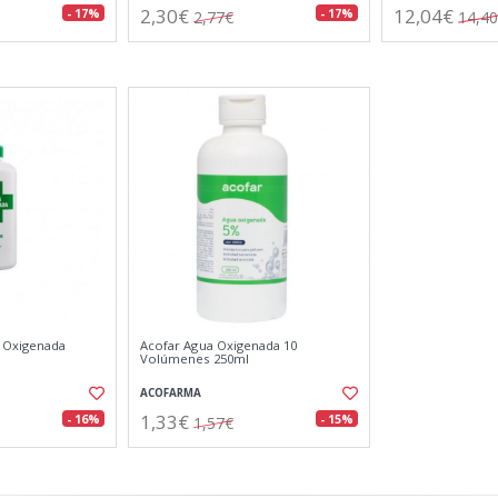
2,30€
12,04€
- 17%
- 17%
2,77€
14,4
 Oxigenada
Acofar Agua Oxigenada 10
Volúmenes 250ml
ACOFARMA
1,33€
- 16%
- 15%
1,57€