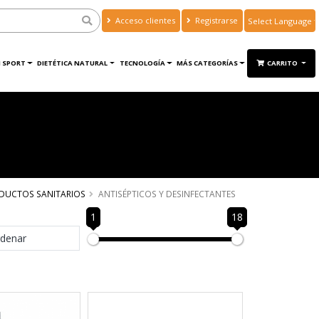
Acceso clientes
Registrarse
Powered by
Translate
 SPORT
DIETÉTICA NATURAL
TECNOLOGÍA
MÁS CATEGORÍAS
CARRITO
DUCTOS SANITARIOS
ANTISÉPTICOS Y DESINFECTANTES
1
18
denar