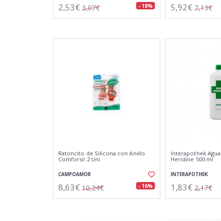
2,53€
5,92€
- 18%
3,07€
7,13€
Ratoncito de Silicona con Anillo
Interapothek Agua
Comforsil 2 Uni
Heridine 500 ml
CAMPOAMOR
INTERAPOTHEK
8,63€
1,83€
- 16%
10,24€
2,17€