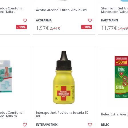
edos Comforsil
Sterillium Gel An
Acofar Alcohol Etílico 70% 250ml
ona Talla L
Manos con Valvu
ACOFARMA
HARTMANN
1,97€
11,77€
- 19%
- 18%
2,41€
14,3
edos Comforsil
Interapothek Povidona Iodada 50
Relec Extra Fuert
ona Talla m
ml
INTERAPOTHEK
RELEC