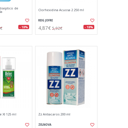
tiseptico de
Clorhexidina Acuosa 2 250 ml
la
REIG JOFRE
4,87€
- 18%
- 18%
9€
5,92€
e Xl 125 ml
Zz Antiacaros 200 ml
ZELNOVA