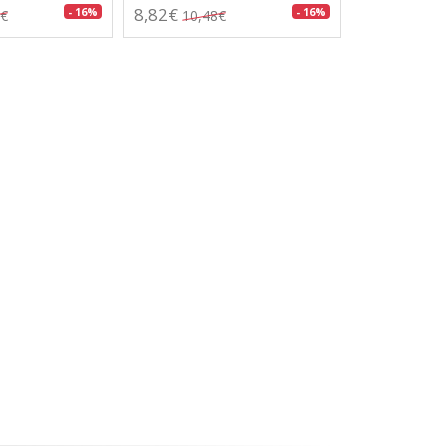
8,82€
- 16%
- 16%
0€
10,48€