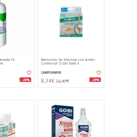
genada 10
Ratoncito de Silicona con Anillo
ml
Comforsil 2 Uds Talla S
CAMPOAMOR
8,34€
- 20%
- 20%
10,43€