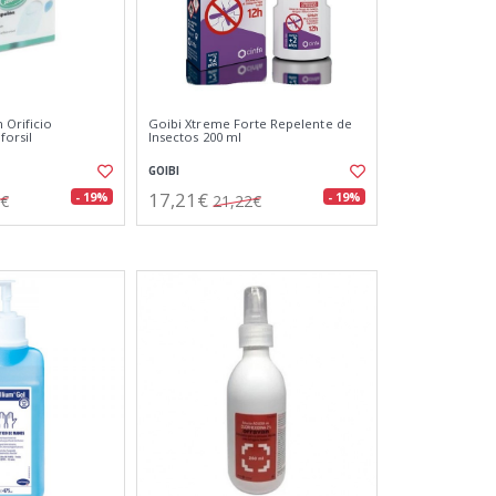
 Orificio
Goibi Xtreme Forte Repelente de
orsil
Insectos 200 ml
GOIBI
17,21€
- 19%
- 19%
2€
21,22€