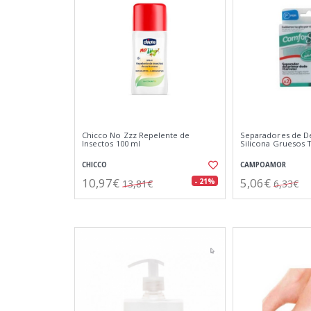
Chicco No Zzz Repelente de
Separadores de D
Insectos 100 ml
Silicona Gruesos T
CHICCO
CAMPOAMOR
10,97€
5,06€
- 21%
13,81€
6,33€