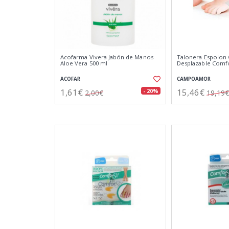
Acofarma Vivera Jabón de Manos
Talonera Espolon O
Aloe Vera 500 ml
Desplazable Comfor
ACOFAR
CAMPOAMOR
1,61€
15,46€
- 20%
2,00€
19,19€