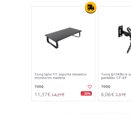
Tooq tqmr111 soporte elevador
Tooq lp1343tn-b s
monitores madera
pantallas 13"-43"
TOOQ
TOOQ
11,37€
6,06€
- 20%
14,21€
7,57€