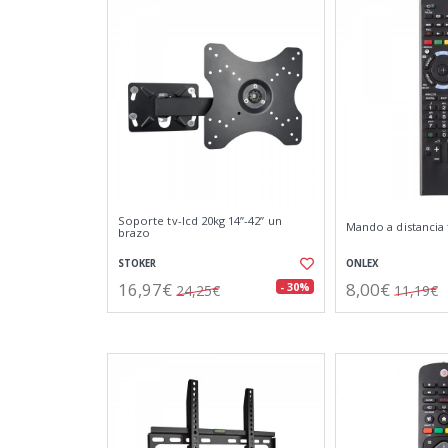
Soporte tv-lcd 20kg 14”-42” un
Mando a distancia 
brazo
STOKER
ONLEX
16,97€
8,00€
- 30%
24,25€
11,19€