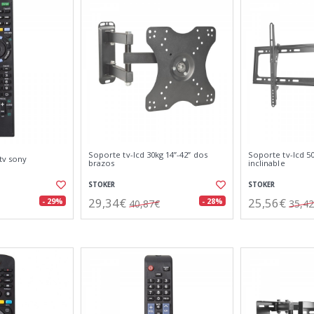
Soporte tv-lcd 30kg 14”-42” dos
Soporte tv-lcd 50
tv sony
brazos
inclinable
STOKER
STOKER
29,34€
25,56€
- 29%
- 28%
40,87€
35,4