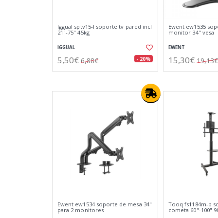
Iggual sptv15-l soporte tv pared incl
Ewent ew1535 sop
21"-75" 45kg
monitor 34" vesa
IGGUAL
EWENT
5,50€
15,30€
- 20%
6,88€
19,13€
Ewent ew1534 soporte de mesa 34"
Tooq fs1184m-b s
para 2 monitores
cometa 60"-100" 9