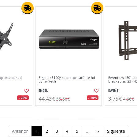
oporte pared
Engel rs8100y receptor satélite hd
Ewent ew1501 so
pvr wf/eth
bracket m, 23 - 4
ENGEL
EWENT
44,43€
3,75€
- 20%
- 20%
55,50€
4,66€
Anterior
1
2
3
4
5
…
7
Siguiente