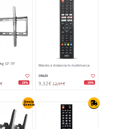
kg 32”-70”
Mando a distancia tv multimarca
ONLEX
9,32€
- 28%
- 28%
2€
12,91€
Envío
Gratis