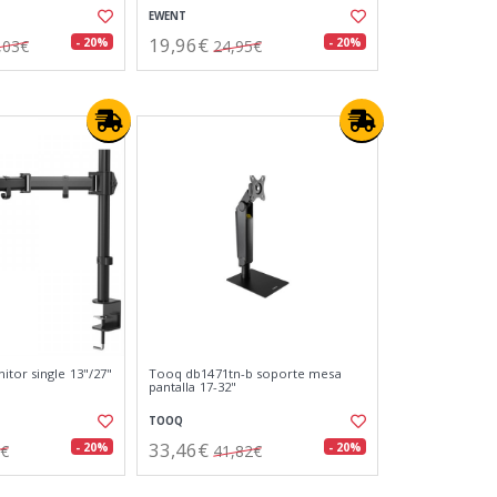
EWENT
19,96€
- 20%
- 20%
,03€
24,95€
tor single 13"/27"
Tooq db1471tn-b soporte mesa
pantalla 17-32"
TOOQ
33,46€
- 20%
- 20%
6€
41,82€