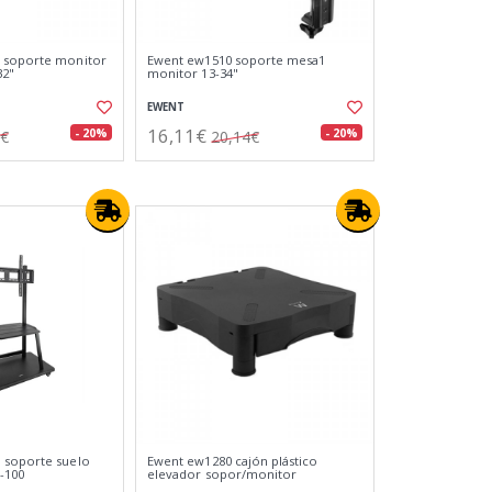
 soporte monitor
Ewent ew1510 soporte mesa1
32"
monitor 13-34"
EWENT
16,11€
- 20%
- 20%
8€
20,14€
 soporte suelo
Ewent ew1280 cajón plástico
-100
elevador sopor/monitor