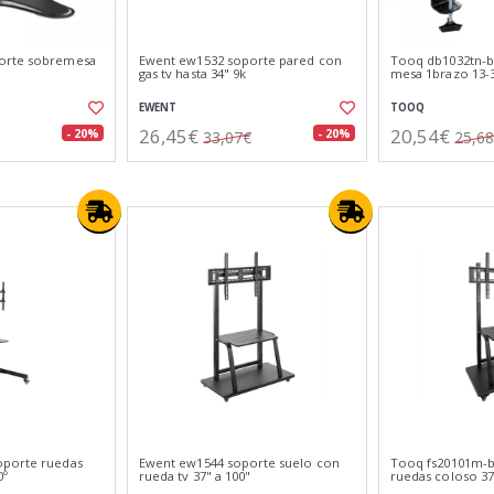
orte sobremesa
Ewent ew1532 soporte pared con
Tooq db1032tn-b
gas tv hasta 34" 9k
mesa 1brazo 13-
EWENT
TOOQ
26,45€
20,54€
- 20%
- 20%
33,07€
25,6
oporte ruedas
Ewent ew1544 soporte suelo con
Tooq fs20101m-b
0º
rueda tv 37" a 100"
ruedas coloso 37