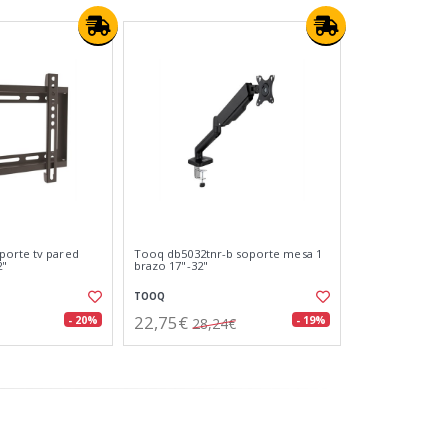
porte tv pared
Tooq db5032tnr-b soporte mesa 1
2"
brazo 17"-32"
TOOQ
22,75€
- 20%
- 19%
28,24€