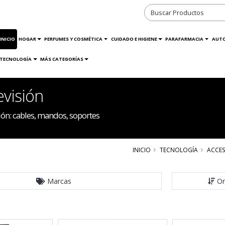
INICIO
HOGAR
PERFUMES Y COSMÉTICA
CUIDADO E HIGIENE
PARAFARMACIA
AUT
TECNOLOGÍA
MÁS CATEGORÍAS
visión
ón: cables, mandos, soportes
INICIO
TECNOLOGÍA
ACCE
Marcas
Or