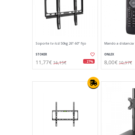
Soporte tv-lcd 50kg 26”-60” fijo
Mando a distancia t
STOKER
ONLEX
11,77€
8,00€
- 27%
16,15€
10,97€