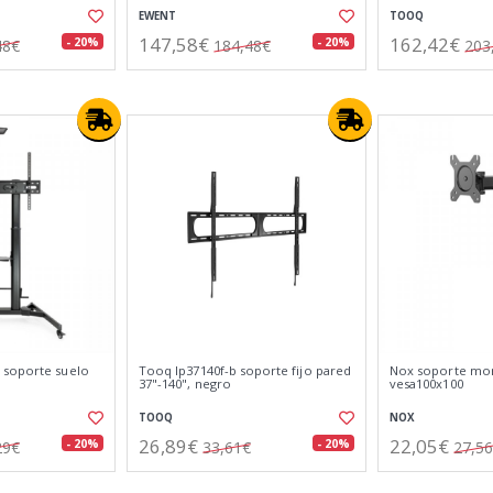
EWENT
TOOQ
147,58€
162,42€
- 20%
- 20%
48€
184,48€
203
 soporte suelo
Tooq lp37140f-b soporte fijo pared
Nox soporte moni
37"-140", negro
vesa100x100
TOOQ
NOX
26,89€
22,05€
- 20%
- 20%
29€
33,61€
27,5