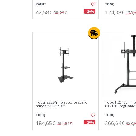
EWENT
TOOQ
42,58€
124,38€
- 20%
53,23€
155,
Tooq fs2284m-b soporte suelo
Tooq fs20400hm-b
minos 37"-70" 90º
60"-100" regulable
TOOQ
TOOQ
184,65€
266,64€
- 20%
230,81€
333,