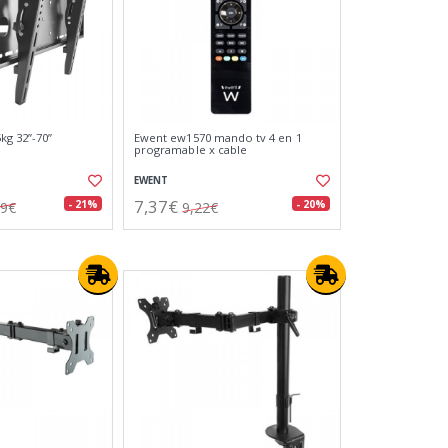
kg 32”-70”
Ewent ew1570 mando tv 4 en 1
programable x cable
EWENT
7,37€
- 21%
- 20%
79€
9,22€