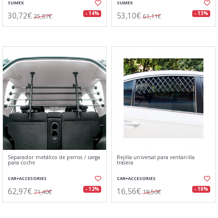
SUMEX
SUMEX
30,72€
53,10€
- 14%
- 13%
35,87€
61,11€
Separador metálico de perros / carga
Rejilla universal para ventanilla
para coche
trasera
CAR+ACCESORIES
CAR+ACCESORIES
62,97€
16,56€
- 12%
- 10%
71,40€
18,50€