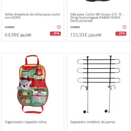
Sillita elevadora de niños para coche
Silla para Coche SRI Grupo 2/3, 15 -
con ISOFIX
36 kg Homologada R44/09 ISOFIX
Semi-Universal
SUMEX
SUMEX
64,98€
155,93€
- 25%
- 23%
86,38€
202,69€
Organizador respaldo niños
Separador metálico de perros