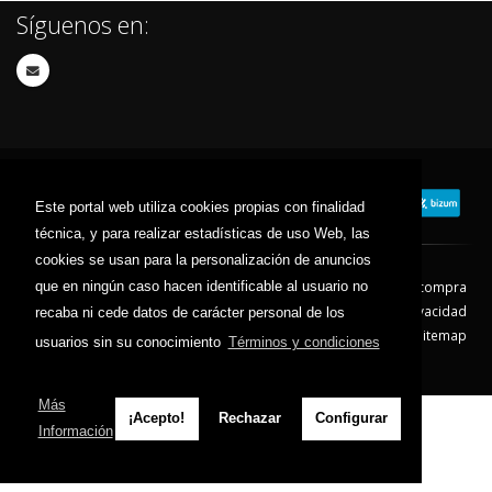
Síguenos en:
Este portal web utiliza cookies propias con finalidad
técnica, y para realizar estadísticas de uso Web, las
cookies se usan para la personalización de anuncios
que en ningún caso hacen identificable al usuario no
Contacto
Aviso Legal
Condiciones de compra
Política de envíos
Política de devolución
Política de Privacidad
recaba ni cede datos de carácter personal de los
Política de Cookies
Sitemap
usuarios sin su conocimiento
Términos y condiciones
© 2026 - Todos los derechos reservados.
Más
¡Acepto!
Rechazar
Configurar
Información