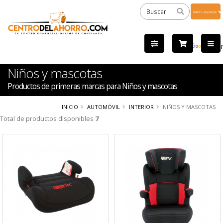
Powered
by
Tra
Niños y mascotas
Productos de primeras marcas para Niños y mascotas
INICIO
AUTOMÓVIL
INTERIOR
NIÑOS Y MASCOTAS
Total de productos disponibles
7