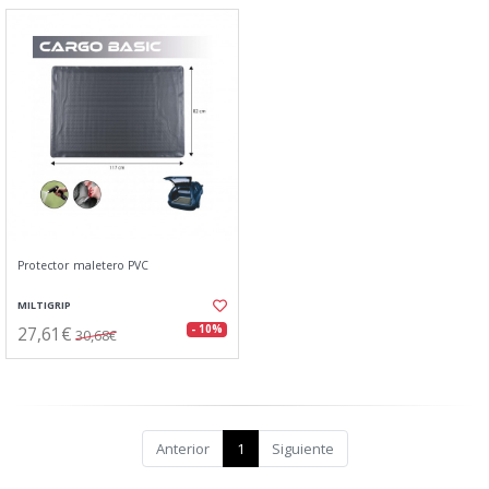
Protector maletero PVC
MILTIGRIP
27,61€
- 10%
30,68€
Anterior
1
Siguiente