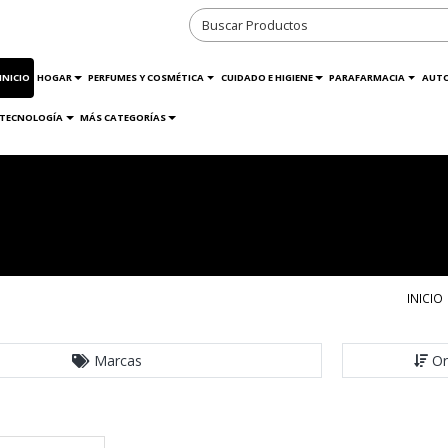
INICIO
HOGAR
PERFUMES Y COSMÉTICA
CUIDADO E HIGIENE
PARAFARMACIA
AUT
TECNOLOGÍA
MÁS CATEGORÍAS
INICIO
Marcas
Or