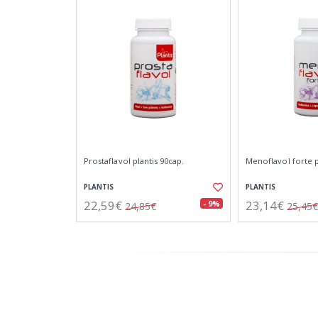
Prostaflavol plantis 90cap.
Menoflavol forte p
PLANTIS
PLANTIS
22,59€
23,14€
- 9%
24,85€
25,45€