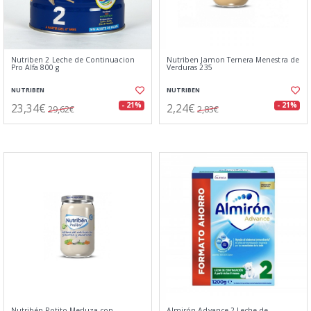
Nutriben 2 Leche de Continuacion
Nutriben Jamon Ternera Menestra de
Pro Alfa 800 g
Verduras 235
NUTRIBEN
NUTRIBEN
23,34€
2,24€
- 21%
- 21%
29,62€
2,83€
Nutribén Potito Merluza con
Almirón Advance 2 Leche de