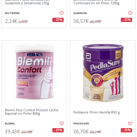
Guisantes y Zanahorias 235g
Continuación en Polvo 1200g
NUTRIBEN
ALMIRON
2,24€
36,57€
- 21%
- 21%
2,83€
46,09€
Blemil Plus Confort Protech Leche
Pediasure Polvo Vainilla 850 g
Especial en Polvo 800g
BLEMIL
PEDIASURE
39,43€
36,70€
- 21%
- 21%
49,68€
46,24€