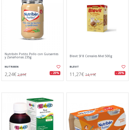
Nutribén Potito Pollo con Guisantes
Blevit Sf 8 Cereales Miel 500g
y Zanahorias 235g
NUTRIBEN
BLEVIT
2,24€
11,27€
- 20%
- 20%
2,81€
14,11€