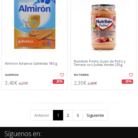
Nutribén Potito Guiso de Pollo y
Almiron Advance Galletitas 180 g
Ternera con Judías Verdes 235g
ALMIRON
NUTRIBEN
3,40€
2,30€
- 20%
- 20%
4,25€
2,86€
Anterior
1
2
3
Siguiente
Síguenos en: