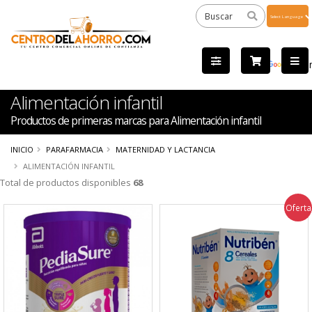
Powered
by
Tra
Alimentación infantil
Productos de primeras marcas para Alimentación infantil
INICIO
PARAFARMACIA
MATERNIDAD Y LACTANCIA
ALIMENTACIÓN INFANTIL
Total de productos disponibles
68
Oferta