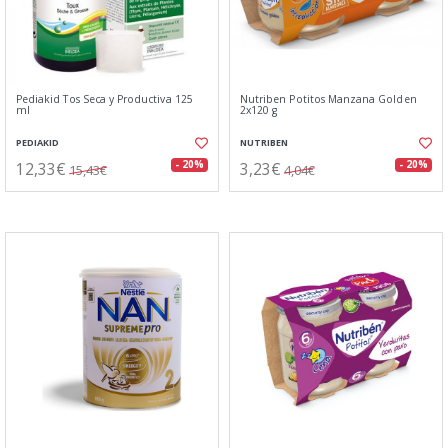
Pediakid Tos Seca y Productiva 125
Nutriben Potitos Manzana Golden
ml
2x120 g
PEDIAKID
NUTRIBEN
12,33€
3,23€
- 20%
- 20%
15,43€
4,04€