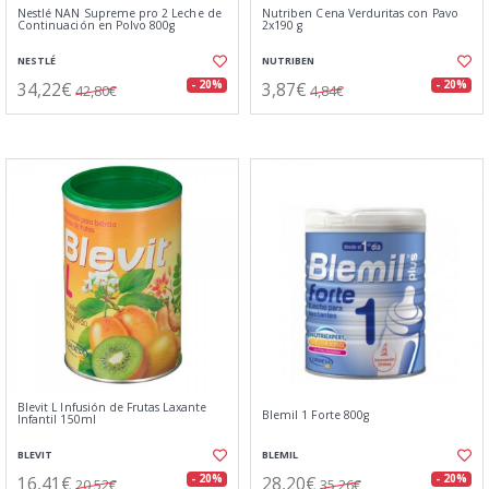
Nestlé NAN Supreme pro 2 Leche de
Nutriben Cena Verduritas con Pavo
Continuación en Polvo 800g
2x190 g
NESTLÉ
NUTRIBEN
34,22€
3,87€
- 20%
- 20%
42,80€
4,84€
Blevit L Infusión de Frutas Laxante
Blemil 1 Forte 800g
Infantil 150ml
BLEVIT
BLEMIL
16,41€
28,20€
- 20%
- 20%
20,52€
35,26€