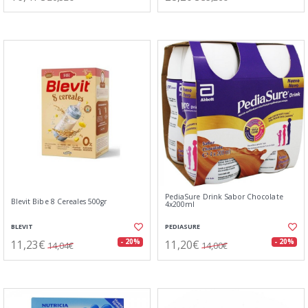
PediaSure Drink Sabor Chocolate
Blevit Bibe 8 Cereales 500gr
4x200ml
BLEVIT
PEDIASURE
11,23€
11,20€
- 20%
- 20%
14,04€
14,00€