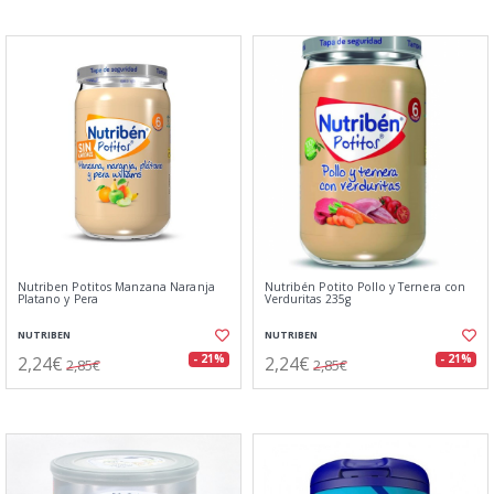
Nutriben Potitos Manzana Naranja
Nutribén Potito Pollo y Ternera con
Platano y Pera
Verduritas 235g
NUTRIBEN
NUTRIBEN
2,24€
2,24€
- 21%
- 21%
2,85€
2,85€