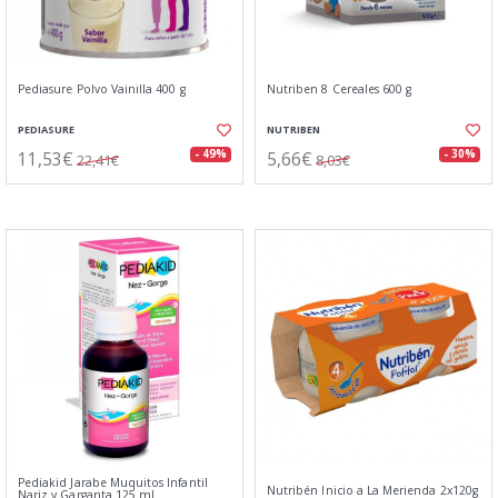
Pediasure Polvo Vainilla 400 g
Nutriben 8 Cereales 600 g
PEDIASURE
NUTRIBEN
11,53€
5,66€
- 49%
- 30%
22,41€
8,03€
Pediakid Jarabe Muquitos Infantil
Nutribén Inicio a La Merienda 2x120g
Nariz y Garganta 125 ml