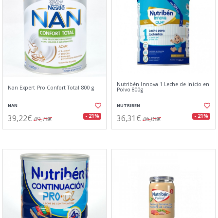
Nutribén Innova 1 Leche de Inicio en
Nan Expert Pro Confort Total 800 g
Polvo 800g
NAN
NUTRIBEN
39,22€
36,31€
- 21%
- 21%
49,78€
46,08€