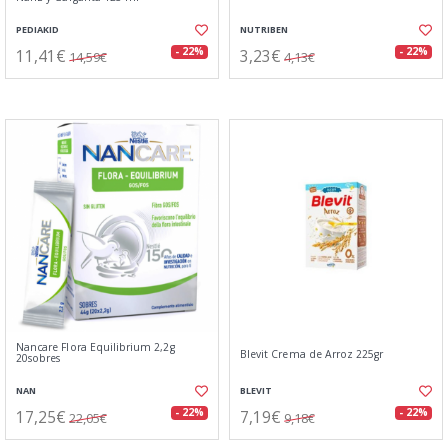
PEDIAKID
NUTRIBEN
11,41€
3,23€
- 22%
- 22%
14,59€
4,13€
Nancare Flora Equilibrium 2,2g
Blevit Crema de Arroz 225gr
20sobres
NAN
BLEVIT
17,25€
7,19€
- 22%
- 22%
22,05€
9,18€