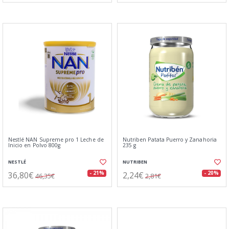
Nestlé NAN Supreme pro 1 Leche de
Nutriben Patata Puerro y Zanahoria
Inicio en Polvo 800g
235 g
NESTLÉ
NUTRIBEN
36,80€
2,24€
- 21%
- 20%
46,35€
2,81€