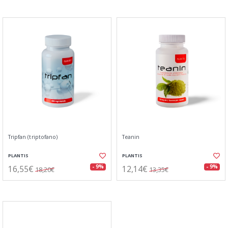
Tripfan (triptofano)
Teanin
PLANTIS
PLANTIS
16,55€
12,14€
- 9%
- 9%
18,20€
13,35€