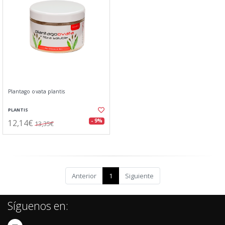
Plantago ovata plantis
PLANTIS
12,14€
- 9%
13,35€
Anterior
1
Siguiente
Síguenos en: