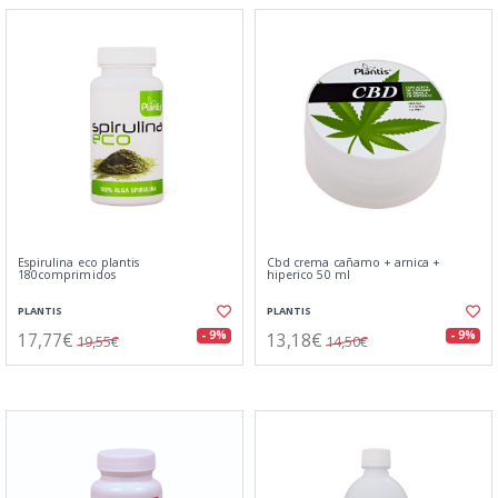
Espirulina eco plantis
Cbd crema cañamo + arnica +
180comprimidos
hiperico 50 ml
PLANTIS
PLANTIS
17,77€
13,18€
- 9%
- 9%
19,55€
14,50€