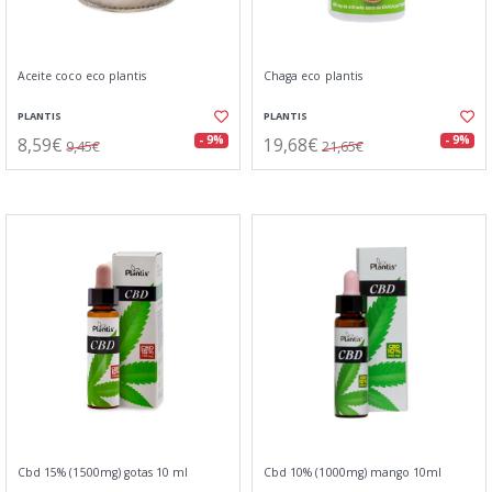
Aceite coco eco plantis
Chaga eco plantis
PLANTIS
PLANTIS
8,59€
19,68€
- 9%
- 9%
9,45€
21,65€
Cbd 15% (1500mg) gotas 10 ml
Cbd 10% (1000mg) mango 10ml