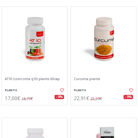
AT10 (coenzima q10) plantis 60cap
Curcuma plantis
PLANTIS
PLANTIS
17,00€
22,91€
- 9%
- 9%
18,70€
25,20€