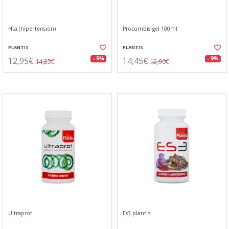
Hta (hipertension)
Procumbis gel 100ml
PLANTIS
PLANTIS
12,95€
14,45€
- 9%
- 9%
14,25€
15,90€
Ultraprot
Es3 plantis