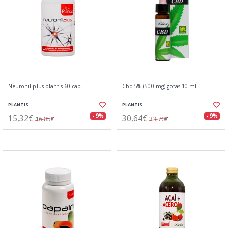
Neuronil plus plantis 60 cap.
Cbd 5% (500 mg) gotas 10 ml
PLANTIS
PLANTIS
15,32€
30,64€
- 9%
- 9%
16,85€
33,70€