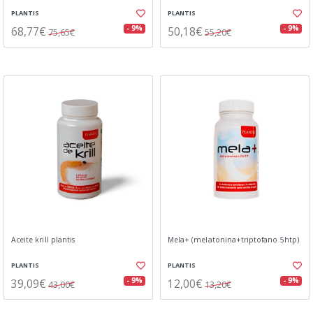
PLANTIS
PLANTIS
68,77€
50,18€
- 9%
- 9%
75,65€
55,20€
Aceite krill plantis
Mela+ (melatonina+triptofano 5htp)
PLANTIS
PLANTIS
39,09€
12,00€
- 9%
- 9%
43,00€
13,20€