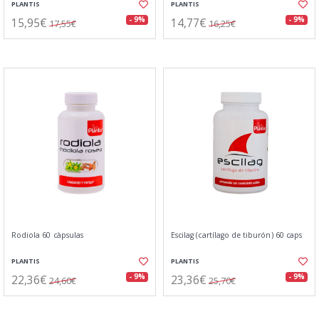
PLANTIS
PLANTIS
15,95€
14,77€
- 9%
- 9%
17,55€
16,25€
Rodiola 60 càpsulas
Escilag (cartílago de tiburón) 60 caps
PLANTIS
PLANTIS
22,36€
23,36€
- 9%
- 9%
24,60€
25,70€