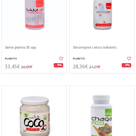
Same plantis 30 cap.
Silicomplex ( silicio bebible)
PLANTIS
PLANTIS
33,45€
28,36€
- 9%
- 9%
36,80€
31,20€