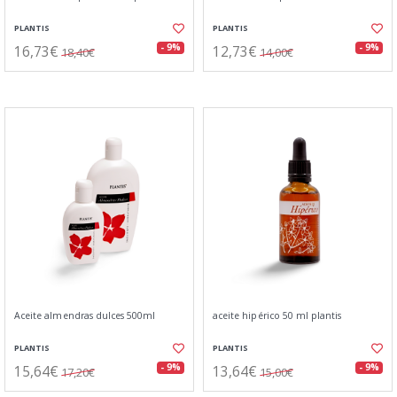
PLANTIS
PLANTIS
16,73€
12,73€
- 9%
- 9%
18,40€
14,00€
Aceite almendras dulces 500ml
aceite hipérico 50 ml plantis
PLANTIS
PLANTIS
15,64€
13,64€
- 9%
- 9%
17,20€
15,00€