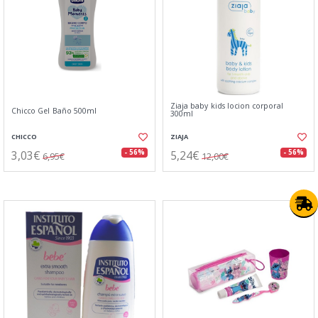
Ziaja baby kids locion corporal
Chicco Gel Baño 500ml
300ml
CHICCO
ZIAJA
3,03€
5,24€
- 56%
- 56%
6,95€
12,00€