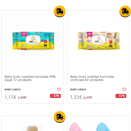
Baby lindo toallitas húmedas 99%
Baby lindo toallitas húmedas
aqua 72 unidades
cremosas 80 unidades
BABY LINDO
BABY LINDO
1,15€
1,33€
- 42%
- 42%
1,99€
2,30€