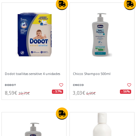
Dodot toallitas sensitive 4 unidades
Chicco Shampoo 500ml
DODOT
CHICCO
8,59€
3,03€
- 57%
- 56%
19,75€
6,95€