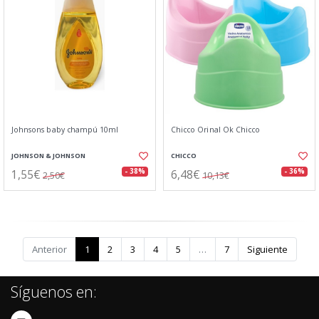
Johnsons baby champú 10ml
Chicco Orinal Ok Chicco
JOHNSON & JOHNSON
CHICCO
1,55€
6,48€
- 38%
- 36%
2,50€
10,13€
Anterior
1
2
3
4
5
…
7
Siguiente
Síguenos en: