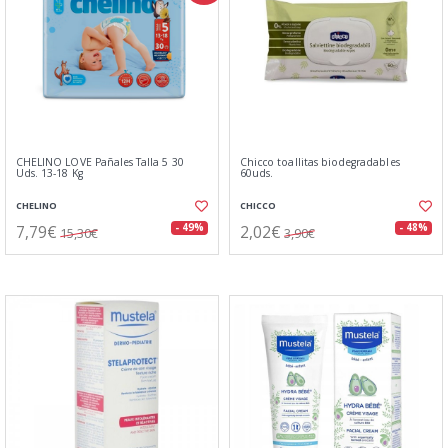
CHELINO LOVE Pañales Talla 5 30
Chicco toallitas biodegradables
Uds. 13-18 Kg
60uds.
CHELINO
CHICCO
7,79€
2,02€
- 49%
- 48%
15,30€
3,90€