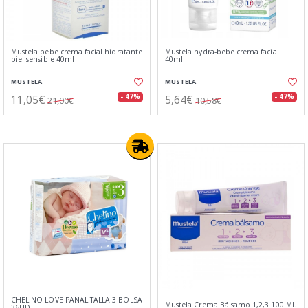
Mustela bebe crema facial hidratante
Mustela hydra-bebe crema facial
piel sensible 40ml
40ml
MUSTELA
MUSTELA
11,05€
5,64€
- 47%
- 47%
21,00€
10,58€
CHELINO LOVE PAÑAL TALLA 3 BOLSA
Mustela Crema Bálsamo 1,2,3 100 Ml.
36UD