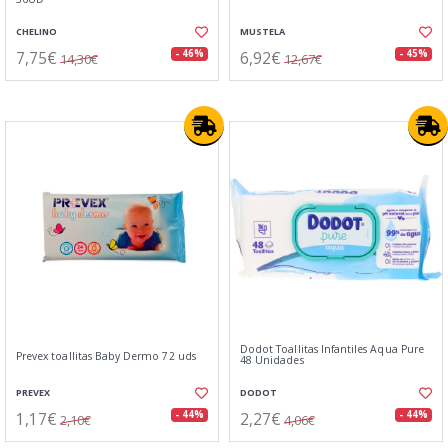
CHELINO
MUSTELA
7,75€
6,92€
- 46%
- 45%
14,30€
12,67€
Dodot Toallitas Infantiles Aqua Pure
Prevex toallitas Baby Dermo 72 uds
48 Unidades
PREVEX
DODOT
1,17€
2,27€
- 44%
- 44%
2,10€
4,06€