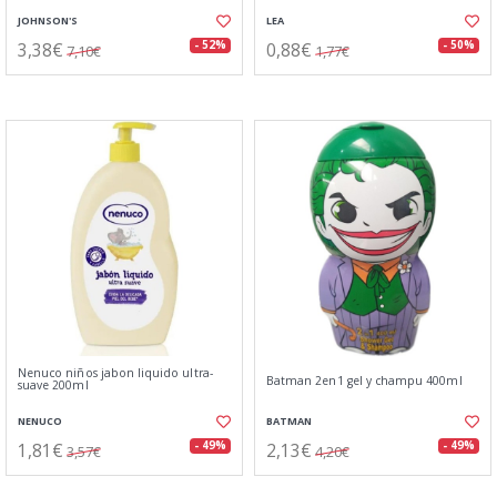
JOHNSON'S
LEA
3,38€
0,88€
- 52%
- 50%
7,10€
1,77€
Nenuco niños jabon liquido ultra-
Batman 2en1 gel y champu 400ml
suave 200ml
NENUCO
BATMAN
1,81€
2,13€
- 49%
- 49%
3,57€
4,20€