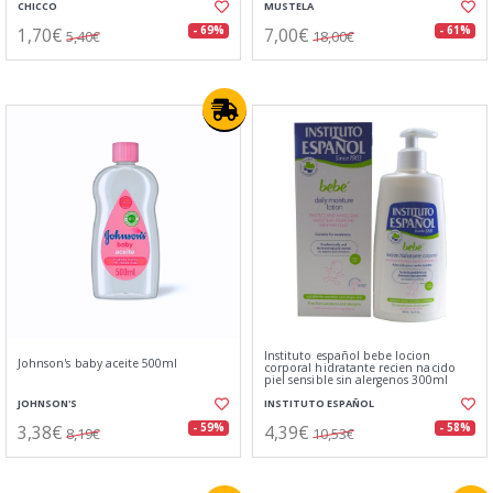
CHICCO
MUSTELA
1,70€
7,00€
- 69%
- 61%
5,40€
18,00€
Instituto español bebe locion
Johnson's baby aceite 500ml
corporal hidratante recien nacido
piel sensible sin alergenos 300ml
JOHNSON'S
INSTITUTO ESPAÑOL
3,38€
4,39€
- 59%
- 58%
8,19€
10,53€