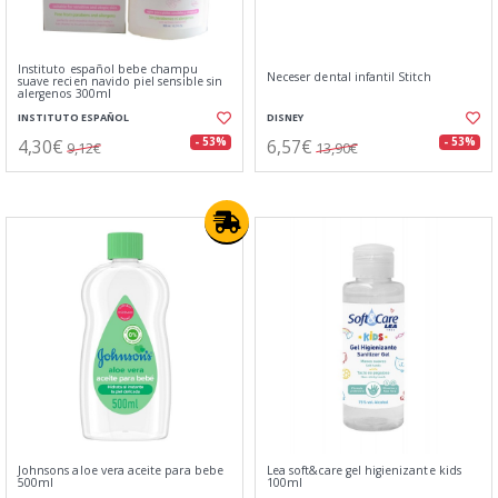
Instituto español bebe champu
Neceser dental infantil Stitch
suave recien navido piel sensible sin
alergenos 300ml
INSTITUTO ESPAÑOL
DISNEY
4,30€
6,57€
- 53%
- 53%
9,12€
13,90€
Johnsons aloe vera aceite para bebe
Lea soft&care gel higienizante kids
500ml
100ml