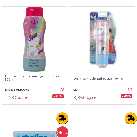
Eau my unicorn niños gel de baño
Lea kids kit dental educativo 1un
500ml
EAU MY UNICORN
LEA
2,13€
3,35€
- 49%
- 49%
4,20€
6,60€
Oferta