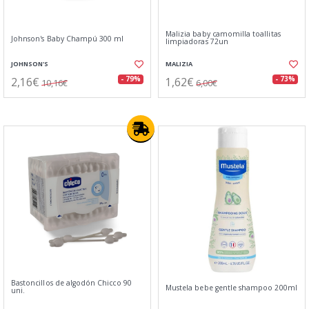
Malizia baby camomilla toallitas
Johnson's Baby Champú 300 ml
limpiadoras 72un
JOHNSON'S
MALIZIA
2,16€
1,62€
- 79%
- 73%
10,16€
6,00€
Bastoncillos de algodón Chicco 90
Mustela bebe gentle shampoo 200ml
uni.