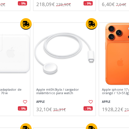
218,09€
6,40€
- 9%
- 9%
62€
239,90€
7,04€
 adaptador de
Apple mt0h3ty/a / cargador
Apple iphone 17
 70 w
inalámbrico para watch
orange / 12+512gb
APPLE
APPLE
32,10€
1928,22€
- 9%
- 9%
35,31€
21