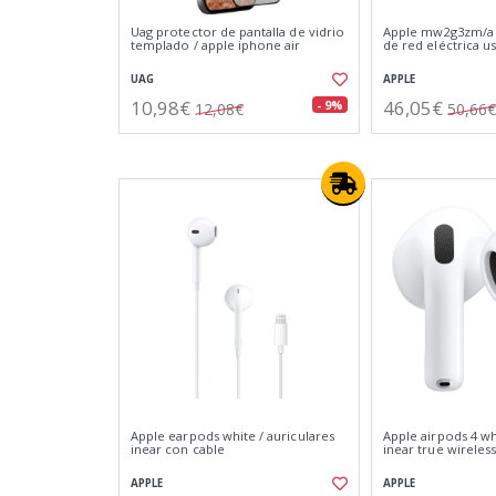
Uag protector de pantalla de vidrio
Apple mw2g3zm/a 
templado / apple iphone air
de red eléctrica u
UAG
APPLE
10,98€
46,05€
- 9%
12,08€
50,66€
Apple earpods white / auriculares
Apple airpods 4 wh
inear con cable
inear true wireles
APPLE
APPLE