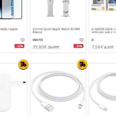
talla / apple
Correa Sport Apple Watch 42 MM
Jc na0256 black /
Blanca
vehículo usb-c / 
UNOTEC
JC
39,80€
7,56€
- 50%
- 33%
59,00€
8,32€