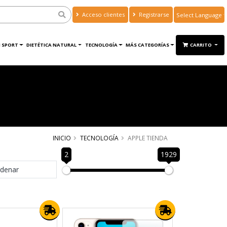
Acceso clientes
Registrarse
Powered by
Translate
 SPORT
DIETÉTICA NATURAL
TECNOLOGÍA
MÁS CATEGORÍAS
CARRITO
INICIO
TECNOLOGÍA
APPLE TIENDA
2
1929
denar