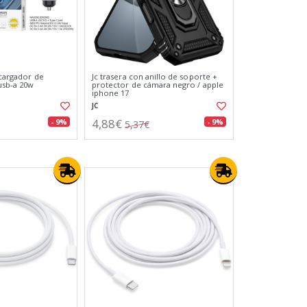
 cargador de
Jc trasera con anillo de soporte +
usb-a 20w
protector de cámara negro / apple
iphone 17
JC
4,88€
- 9%
- 9%
5,37€