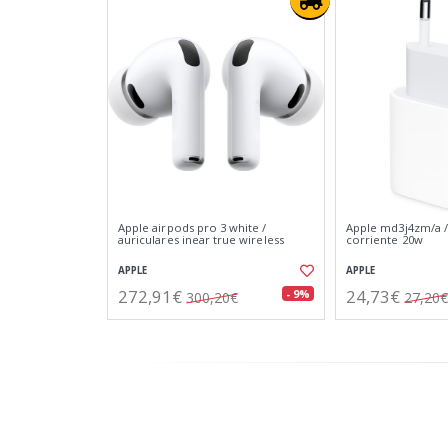
Apple airpods pro 3 white /
Apple md3j4zm/a /
auriculares inear true wireless
corriente 20w
APPLE
APPLE
272,91€
24,73€
- 9%
300,20€
27,20€