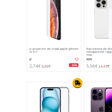
Jc protector de cristal apple iphone
Ksix trasera de sil
xr 6.1''
transparente / app
max
JC
KSIX
2,74€
5,56€
- 50%
5,52€
11,12€