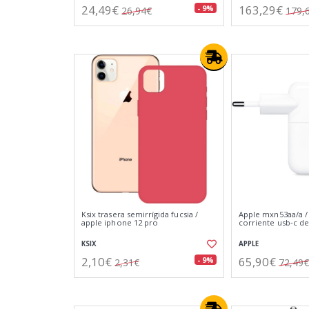
24,49€
163,29€
- 9%
26,94€
179,
Ksix trasera semirrígida fucsia /
Apple mxn53aa/a /
apple iphone 12 pro
corriente usb‑c de
KSIX
APPLE
2,10€
65,90€
- 9%
2,31€
72,49€