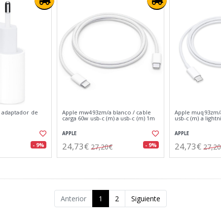
 adaptador de
Apple mw493zm/a blanco / cable
Apple muq93zm/a
carga 60w usb-c (m) a usb-c (m) 1m
usb-c (m) a light
APPLE
APPLE
24,73€
24,73€
- 9%
- 9%
27,20€
27,2
Anterior
1
2
Siguiente