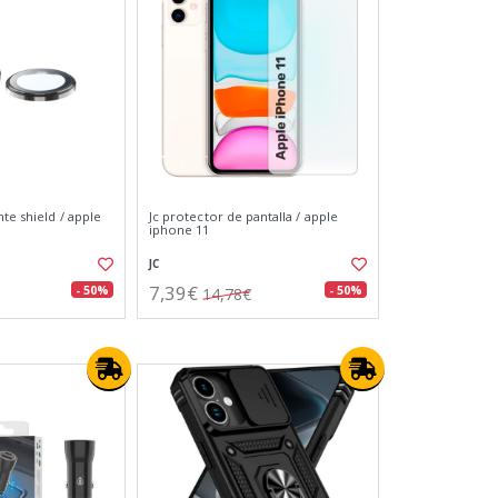
te shield / apple
Jc protector de pantalla / apple
iphone 11
JC
7,39€
- 50%
- 50%
14,78€