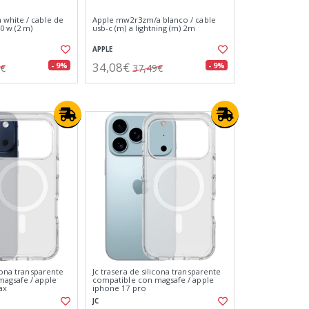
white / cable de
Apple mw2r3zm/a blanco / cable
0 w (2 m)
usb-c (m) a lightning (m) 2m
APPLE
34,08€
- 9%
- 9%
9€
37,49€
icona transparente
Jc trasera de silicona transparente
agsafe / apple
compatible con magsafe / apple
ax
iphone 17 pro
JC