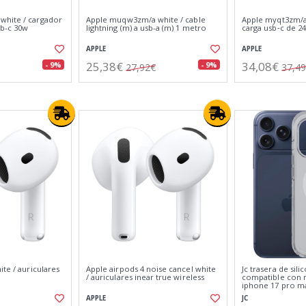
white / cargador
Apple muqw3zm/a white / cable
Apple myqt3zm/a 
sb-c 30w
lightning (m) a usb-a (m) 1 metro
carga usb‑c de 24
APPLE
APPLE
25,38€
34,08€
- 9%
- 9%
27,92€
37,4
ite / auriculares
Apple airpods 4 noise cancel white
Jc trasera de sil
s
/ auriculares inear true wireless
compatible con m
iphone 17 pro m
APPLE
JC