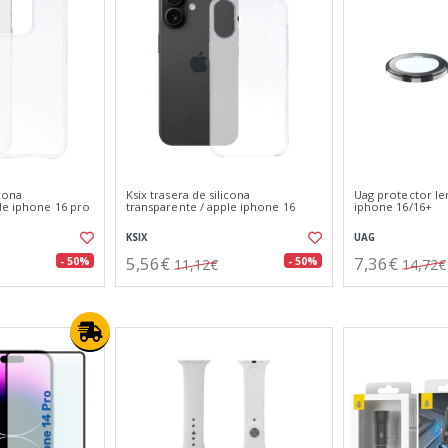
icona
Ksix trasera de silicona
Uag protector len
le iphone 16 pro
transparente / apple iphone 16
iphone 16/16+
KSIX
UAG
5,56€
7,36€
- 50%
- 50%
11,12€
14,72€