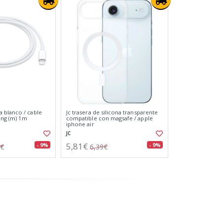
 blanco / cable
Jc trasera de silicona transparente
ning (m) 1m
compatible con magsafe / apple
iphone air
JC
5,81€
- 9%
- 9%
0€
6,39€