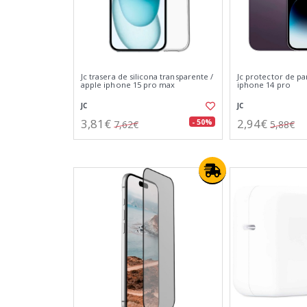
Jc trasera de silicona transparente /
Jc protector de pan
apple iphone 15 pro max
iphone 14 pro
JC
JC
3,81€
2,94€
- 50%
7,62€
5,88€