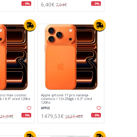
6,40€
- 9%
- 9%
7,04€
 pro max cosmic
Apple iphone 17 pro naranja
 / 6.9" oled 120hz
cósmico / 12+256gb / 6.3" oled
120hz
APPLE
1479,53€
- 9%
- 9%
21,04€
1627,48€