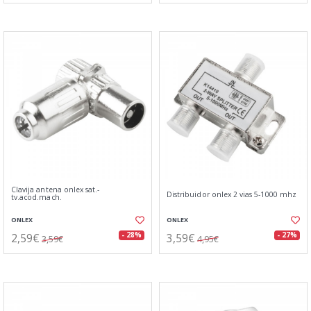
Clavija antena onlex sat.-
Distribuidor onlex 2 vias 5-1000 mhz
tv.acod.mach.
ONLEX
ONLEX
2,59€
3,59€
- 28%
- 27%
3,59€
4,95€