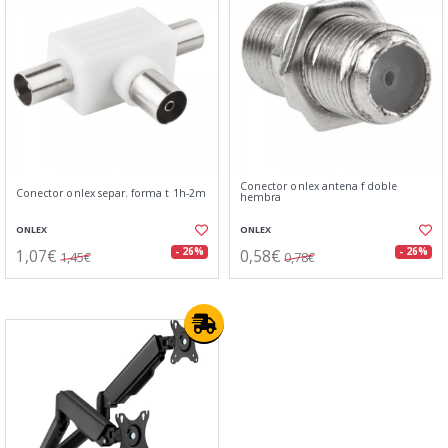
Conector onlex antena f doble
Conector onlex separ. forma t 1h-2m
hembra
ONLEX
ONLEX
1,07€
0,58€
- 26%
- 26%
1,45€
0,78€