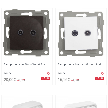
S-empot.one grafito tv/fm-sat.final
S-empot.one blanca tv/fm-sat.final
ONLEX
ONLEX
20,00€
16,16€
- 31%
- 31%
28,89€
23,34€