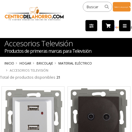
Powered
by
Tra
Accesorios Televisión
Productos de primeras marcas para Televisión
INICIO
HOGAR
BRICOLAJE
MATERIAL ELÉCTRICO
ACCESORIOS TELEVISIÓN
Total de productos disponibles
21