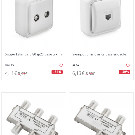
S-superf.standard 80 ip20 base tv+fm
S-empot.univ.blanca base enchufe
ONLEX
ALFA
4,11€
6,13€
- 31%
- 30%
5,93€
8,80€