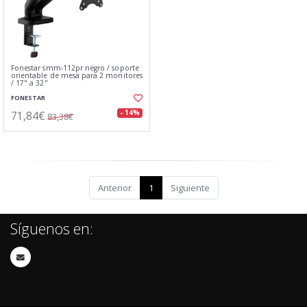
Fonestar smm-112pr negro / soporte
orientable de mesa para 2 monitores
/ 17" a 32"
FONESTAR
71,84€
- 14%
83,38€
Anterior
1
Siguiente
Síguenos en: