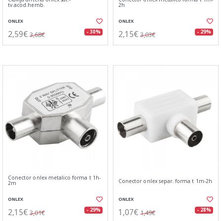
tv.acod.hemb.
2h
ONLEX
ONLEX
2,59€
2,15€
- 30%
- 29%
3,68€
3,03€
Conector onlex metalico forma t 1h-
Conector onlex separ. forma t 1m-2h
2m
ONLEX
ONLEX
2,15€
1,07€
- 29%
- 28%
3,01€
1,49€