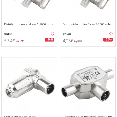
Distribuidor onlex 4 vias 5-1000 mhz
Distribuidor onlex 3 vias 5-1000 mhz
ONLEX
ONLEX
5,34€
4,25€
- 30%
- 30%
7,62€
6,04€
Clavija antena onlex sat.-
Conector onlex metalico forma t 1m-