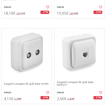
ONLEX
ONLEX
18,18€
19,95€
- 31%
- 31%
26,52€
28,96€
S-superf.compact 65 ip20 base
S-superf.compact 65 ip20 base tv+fm
telef.rj11
ONLEX
ONLEX
4,13€
2,66€
- 31%
- 31%
5,98€
3,84€