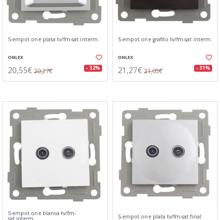
S-empot.one plata tv/fm-sat.interm.
S-empot.one grafito tv/fm-sat.interm.
ONLEX
ONLEX
20,55€
21,27€
- 32%
- 31%
30,27€
31,05€
S-empot.one blanca tv/fm-
S-empot.one plata tv/fm-sat.final
sat.interm.