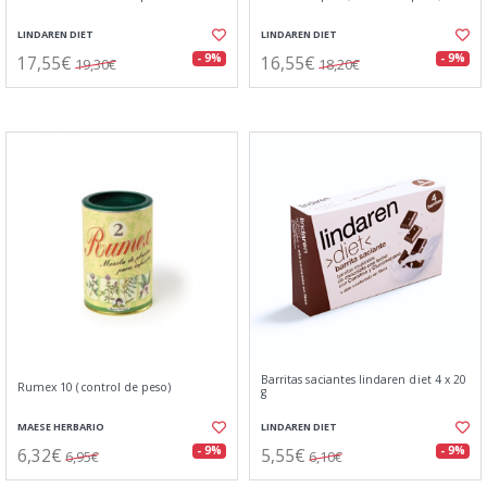
LINDAREN DIET
LINDAREN DIET
17,55€
16,55€
- 9%
- 9%
19,30€
18,20€
Barritas saciantes lindaren diet 4 x 20
Rumex 10 (control de peso)
g
MAESE HERBARIO
LINDAREN DIET
6,32€
5,55€
- 9%
- 9%
6,95€
6,10€