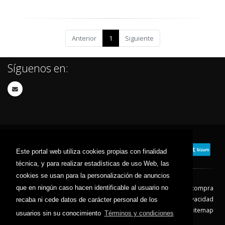
Anterior
1
Siguiente
Síguenos en:
Este portal web utiliza cookies propias con finalidad
técnica, y para realizar estadísticas de uso Web, las
cookies se usan para la personalización de anuncios
que en ningún caso hacen identificable al usuario no
Contacto
Aviso Legal
Condiciones de compra
Política de envíos
Política de devolución
Política de Privacidad
recaba ni cede datos de carácter personal de los
Política de Cookies
Sitemap
usuarios sin su conocimiento
Términos y condiciones
© 2026 - Todos los derechos reservados.