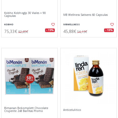
Kobho Kobhoglp 30 Viales + 90
IVB Wellness Satisens 60 Capsulas
Capsulas
KOBHO
IVBWELLNESS
75,33€
45,88€
- 19%
- 18%
92,85€
56,13€
Bimanan Bekomplett Chocolate
Anticelulitico
Crujiente 2x8 Barritas Promo