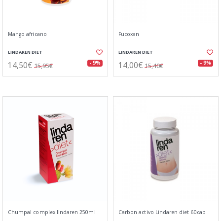
Mango africano
Fucoxan
LINDAREN DIET
LINDAREN DIET
14,50€
14,00€
- 9%
- 9%
15,95€
15,40€
Chumpal complex lindaren 250ml
Carbon activo Lindaren diet 60cap