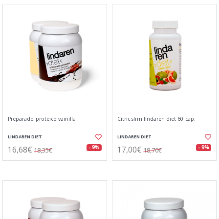
Preparado proteico vainilla
Citric slim lindaren diet 60 cap.
LINDAREN DIET
LINDAREN DIET
16,68€
17,00€
- 9%
- 9%
18,35€
18,70€