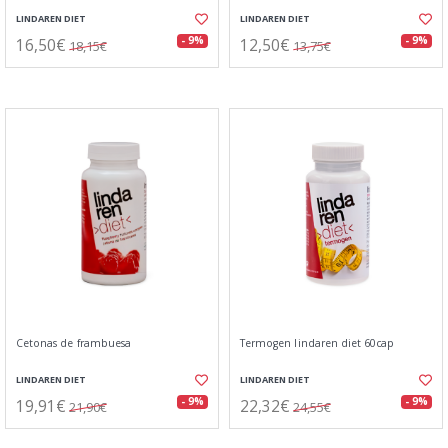
LINDAREN DIET
LINDAREN DIET
16,50€
12,50€
- 9%
- 9%
18,15€
13,75€
Cetonas de frambuesa
Termogen lindaren diet 60cap
LINDAREN DIET
LINDAREN DIET
19,91€
22,32€
- 9%
- 9%
21,90€
24,55€