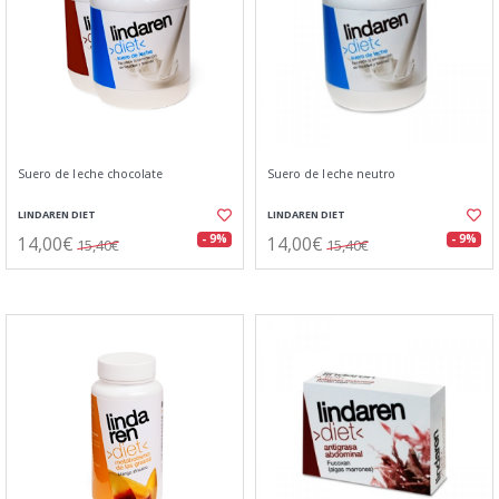
Suero de leche chocolate
Suero de leche neutro
LINDAREN DIET
LINDAREN DIET
14,00€
14,00€
- 9%
- 9%
15,40€
15,40€