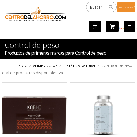
Powered
by
Tra
Control de peso
Productos de primeras marcas para Control de peso
INICIO
ALIMENTACIÓN
DIETÉTICA NATURAL
CONTROL DE PESO
Total de productos disponibles
26