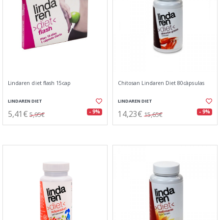
Lindaren diet flash 15cap
Chitosan Lindaren Diet 80càpsulas
LINDAREN DIET
LINDAREN DIET
5,41€
14,23€
- 9%
- 9%
5,95€
15,65€