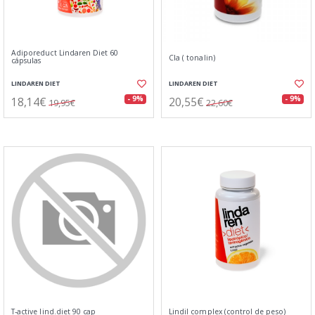
Adiporeduct Lindaren Diet 60
Cla ( tonalin)
cápsulas
LINDAREN DIET
LINDAREN DIET
18,14€
20,55€
- 9%
- 9%
19,95€
22,60€
T-active lind.diet 90 cap
Lindil complex (control de peso)