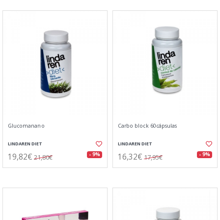
Glucomanano
Carbo block 60cápsulas
LINDAREN DIET
LINDAREN DIET
19,82€
16,32€
- 9%
- 9%
21,80€
17,95€