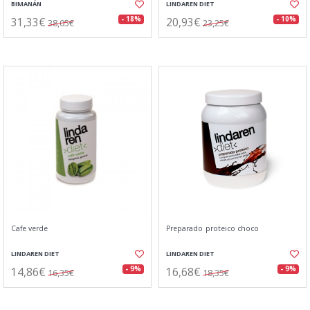
BIMANÁN
LINDAREN DIET
31,33€
20,93€
- 18%
- 10%
38,05€
23,25€
Cafe verde
Preparado proteico choco
LINDAREN DIET
LINDAREN DIET
14,86€
16,68€
- 9%
- 9%
16,35€
18,35€