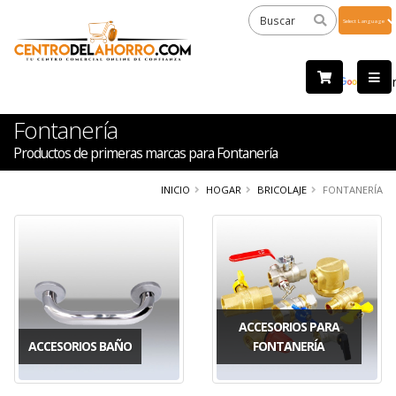
Powered
by
Tra
Fontanería
Productos de primeras marcas para Fontanería
INICIO
HOGAR
BRICOLAJE
FONTANERÍA
ACCESORIOS PARA
ACCESORIOS BAÑO
FONTANERÍA