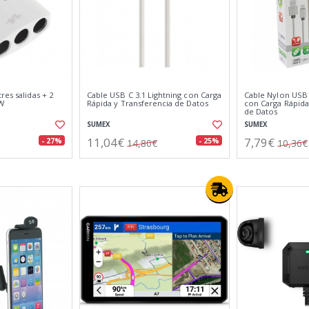
res salidas + 2
Cable USB C 3.1 Lightning con Carga
Cable Nylon USB 
1W
Rápida y Transferencia de Datos
con Carga Rápida
de Datos
SUMEX
SUMEX
11,04€
7,79€
- 27%
- 25%
14,80€
10,36€