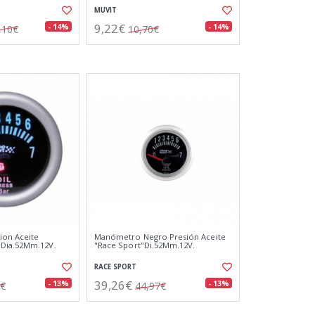
MUVIT
9,22€
- 14%
- 14%
,10€
10,70€
on Aceite
Manómetro Negro Presión Aceite
Dia.52Mm.12V.
"Race Sport"Di.52Mm.12V.
RACE SPORT
39,26€
- 13%
- 13%
9€
44,97€