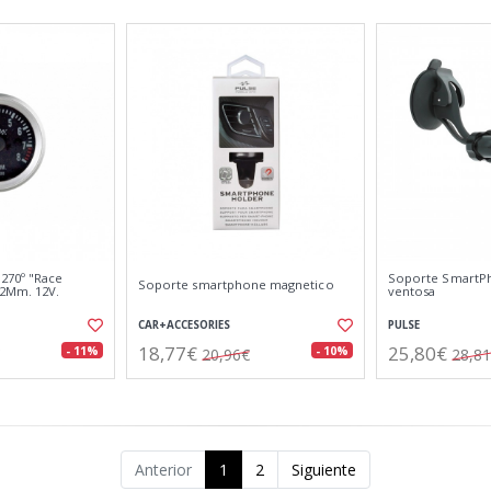
270º "Race
Soporte SmartP
Soporte smartphone magnetico
52Mm. 12V.
ventosa
CAR+ACCESORIES
PULSE
18,77€
25,80€
- 11%
- 10%
20,96€
28,8
Anterior
1
2
Siguiente