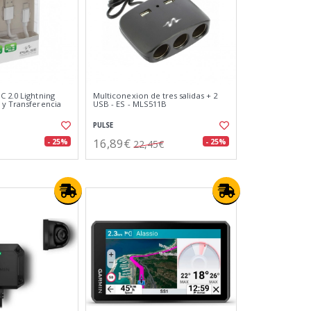
C 2.0 Lightning
Multiconexion de tres salidas + 2
 y Transferencia
USB - ES - MLS511B
PULSE
16,89€
- 25%
- 25%
22,45€