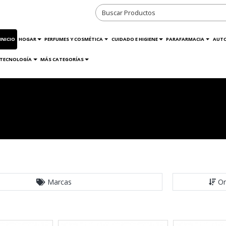
INICIO
HOGAR
PERFUMES Y COSMÉTICA
CUIDADO E HIGIENE
PARAFARMACIA
AUT
TECNOLOGÍA
MÁS CATEGORÍAS
Marcas
Or