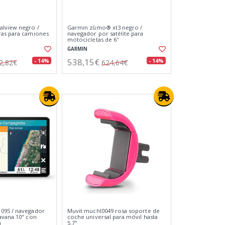
alview negro /
Garmin zūmo® xt3 negro /
ras para camiones
navegador por satélite para
motocicletas de 6″
GARMIN
538,15€
- 14%
- 14%
2,82€
624,64€
095 / navegador
Muvit muchl0049 rosa soporte de
avana 10" con
coche universal para móvil hasta
a
5.7''