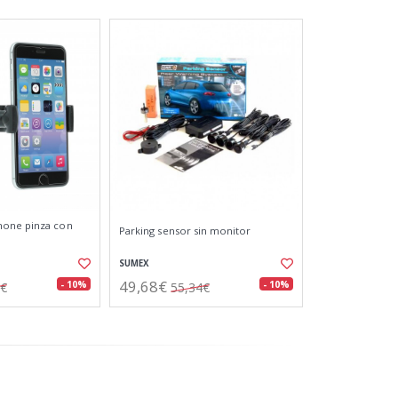
hone pinza con
Parking sensor sin monitor
SUMEX
49,68€
- 10%
- 10%
1€
55,34€