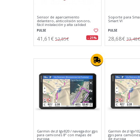
Sensor de aparcamiento
Soporte para Sma
delantero, anticolisión sonoro,
Smart VI
fácil instalación y alta calidad
PULSE
PULSE
41,61€
28,68€
- 21%
52,85€
33,48€
Garmin dezl lgv820 / navegador gps
Garmin dezl lgv10
para camiones 8" con mapas de
gps para camiones
europa
de europa