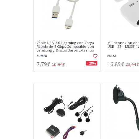
Cable USB 3.0 Lightning con Carga
Multiconexion de t
Rápida de 5 Gbps Compatible con
USB - ES - MLS51
Samsung y Discos duros Externos
SUMEX
PULSE
7,79€
16,89€
- 28%
10,84€
23,11€