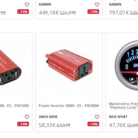
GARMIN
GARMIN
449,18€
797,01€
- 14%
- 14%
15€
521,37€
925
Manómetro Presi
0W - ES - PIN150W
Power Inverter 300W - ES - PIN300W
"Phantom Look" 
SWISS DRIVE
RACE SPORT
58,33€
47,76€
- 14%
- 14%
67,57€
55,0