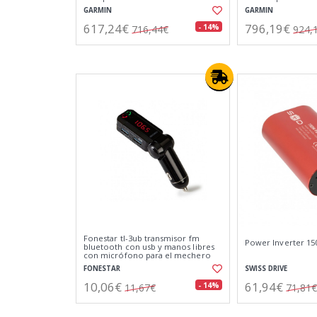
GARMIN
GARMIN
617,24€
796,19€
- 14%
716,44€
924,
Fonestar tl-3ub transmisor fm
Power Inverter 15
bluetooth con usb y manos libres
con micrófono para el mechero
del coche
FONESTAR
SWISS DRIVE
10,06€
61,94€
- 14%
11,67€
71,81€