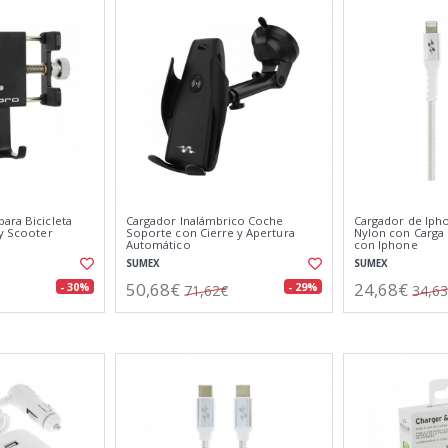
ara Bicicleta
Cargador Inalámbrico Coche
Cargador de Ipho
 y Scooter
Soporte con Cierre y Apertura
Nylon con Carga
Automático
con Iphone
SUMEX
SUMEX
50,68€
24,68€
- 30%
- 29%
71,62€
34,6