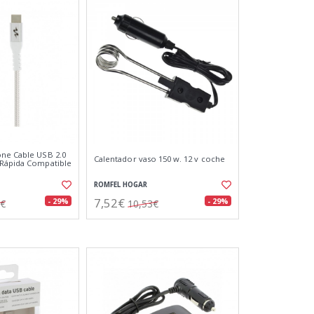
ne Cable USB 2.0
Calentador vaso 150 w. 12 v coche
 Rápida Compatible
ROMFEL HOGAR
7,52€
- 29%
- 29%
3€
10,53€