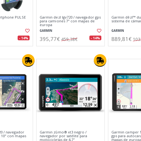
rtphone PULSE
Garmin dezl lgv720 / navegador gps
Garmin dēzl™ du
para camiones 7" con mapas de
sistema de cáma
europa
GARMIN
GARMIN
395,77€
889,81€
- 14%
- 14%
459,38€
103
20 / navegador
Garmin zūmo® xt3 negro /
Garmin camper 1
 10" con mapas
navegador por satélite para
gps para autocar
motocicletas de 4,7″
mapas de europ