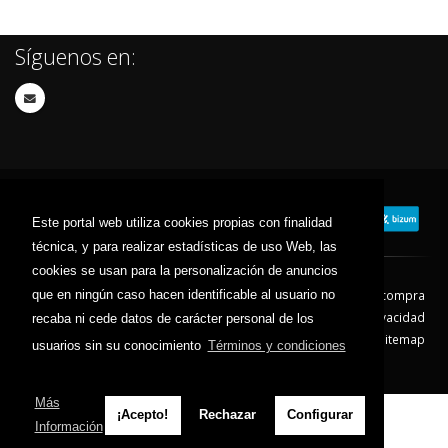
Síguenos en:
Este portal web utiliza cookies propias con finalidad
técnica, y para realizar estadísticas de uso Web, las
cookies se usan para la personalización de anuncios
que en ningún caso hacen identificable al usuario no
Contacto
Aviso Legal
Condiciones de compra
Política de envíos
Política de devolución
Política de Privacidad
recaba ni cede datos de carácter personal de los
Política de Cookies
Sitemap
usuarios sin su conocimiento
Términos y condiciones
© 2026 - Todos los derechos reservados.
Más
¡Acepto!
Rechazar
Configurar
Información