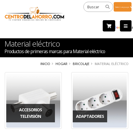
Powered
by
Tra
Material eléctrico
Productos de primeras marcas para Material eléctrico
INICIO
HOGAR
BRICOLAJE
MATERIAL ELÉCTRICO
ACCESORIOS
TELEVISIÓN
ADAPTADORES