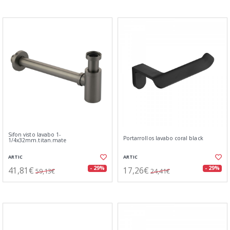
Sifon visto lavabo 1-
Portarrollos lavabo coral black
1/4x32mm.titan.mate
ARTIC
ARTIC
41,81€
17,26€
- 29%
- 29%
59,13€
24,41€