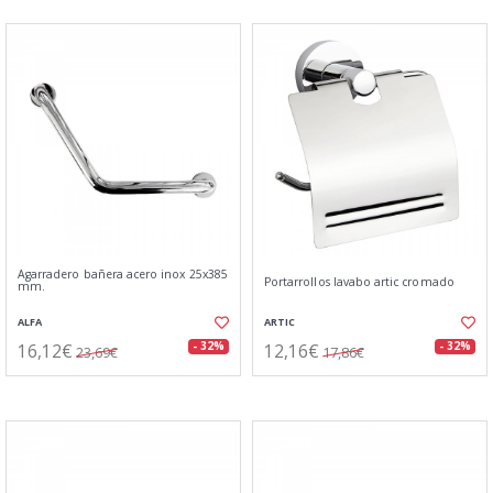
Agarradero bañera acero inox 25x385
Portarrollos lavabo artic cromado
mm.
ALFA
ARTIC
16,12€
12,16€
- 32%
- 32%
23,69€
17,86€