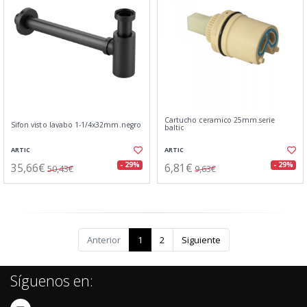
Cartucho ceramico 25mm.serie
Sifon visto lavabo 1-1/4x32mm.negro
baltic
ARTIC
ARTIC
35,66€
6,81€
- 29%
- 29%
50,43€
9,63€
Anterior
1
2
Siguiente
Síguenos en: