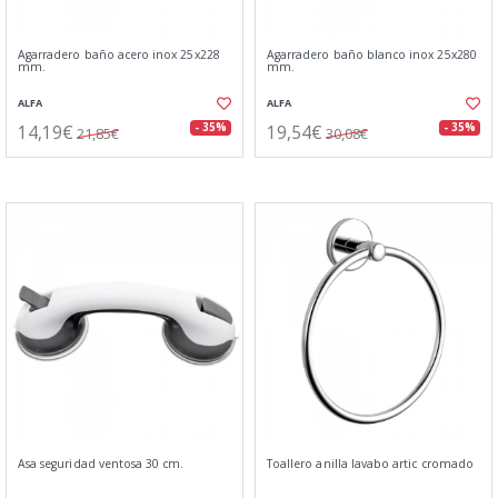
Agarradero baño acero inox 25x228
Agarradero baño blanco inox 25x280
mm.
mm.
ALFA
ALFA
14,19€
19,54€
- 35%
- 35%
21,85€
30,08€
Asa seguridad ventosa 30 cm.
Toallero anilla lavabo artic cromado