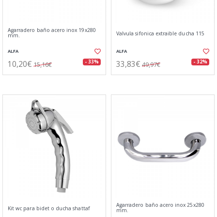
Agarradero baño acero inox 19x280
Valvula sifonica extraible ducha 115
mm.
ALFA
ALFA
10,20€
33,83€
- 33%
- 32%
15,16€
49,97€
Agarradero baño acero inox 25x280
Kit wc para bidet o ducha shattaf
mm.