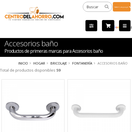
Powered
by
Tra
Accesorios baño
Productos de primeras marcas para Accesorios baño
INICIO
HOGAR
BRICOLAJE
FONTANERÍA
ACCESORIOS BAÑO
Total de productos disponibles
59