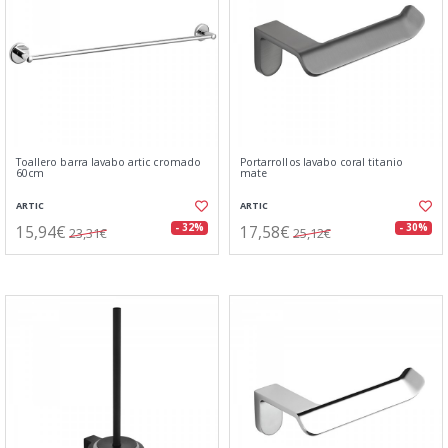
Toallero barra lavabo artic cromado
Portarrollos lavabo coral titanio
60cm
mate
ARTIC
ARTIC
15,94€
17,58€
- 32%
- 30%
23,31€
25,12€