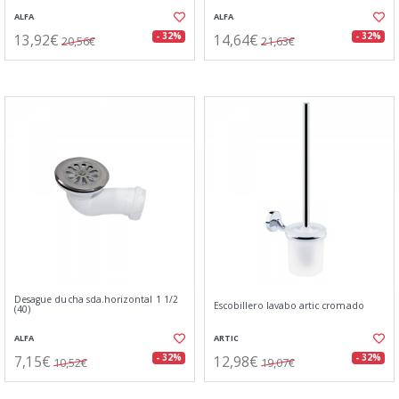
ALFA
ALFA
13,92€
14,64€
- 32%
- 32%
20,56€
21,63€
Desague ducha sda.horizontal 1 1/2
Escobillero lavabo artic cromado
(40)
ALFA
ARTIC
7,15€
12,98€
- 32%
- 32%
10,52€
19,07€