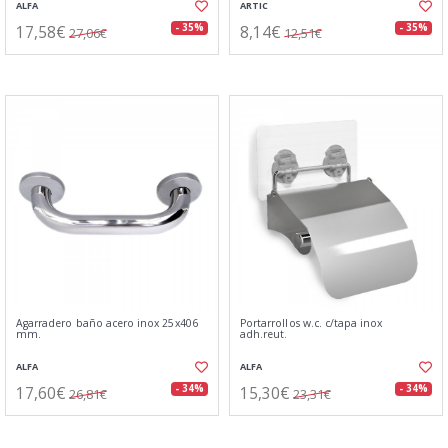
ALFA
ARTIC
17,58€
8,14€
- 35%
- 35%
27,06€
12,51€
Agarradero baño acero inox 25x406
Portarrollos w.c. c/tapa inox
mm.
adh.reut.
ALFA
ALFA
17,60€
15,30€
- 34%
- 34%
26,81€
23,31€