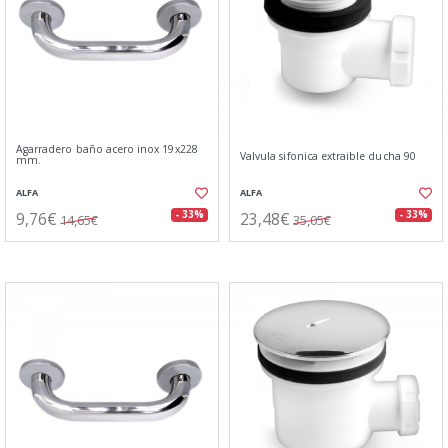
Agarradero baño acero inox 19x228
Valvula sifonica extraible ducha 90
mm.
ALFA
ALFA
9,76€
23,48€
- 33%
- 33%
14,65€
35,05€