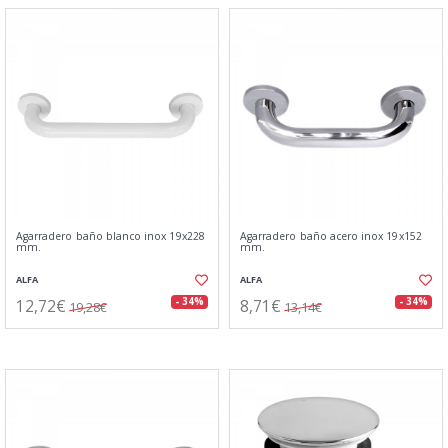
Agarradero baño blanco inox 19x228
Agarradero baño acero inox 19x152
mm.
mm.
ALFA
ALFA
12,72€
8,71€
- 34%
- 34%
19,28€
13,14€