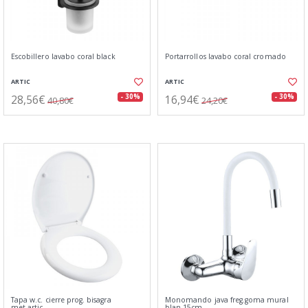
Escobillero lavabo coral black
Portarrollos lavabo coral cromado
ARTIC
ARTIC
28,56€
16,94€
- 30%
- 30%
40,80€
24,20€
Tapa w.c. cierre prog. bisagra
Monomando java freg.goma mural
met.artic
blan.15cm