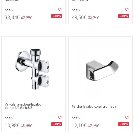
ARTIC
ARTIC
33,44€
49,50€
- 30%
- 30%
47,77€
70,71€
Valvula lavadora/lavabo
Percha lavabo coral cromada
comb.1/2x3/4x3/8
ARTIC
ARTIC
10,98€
12,10€
- 30%
- 30%
15,68€
17,19€