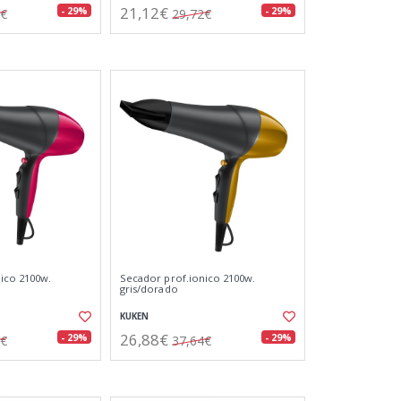
21,12€
- 29%
- 29%
5€
29,72€
ico 2100w.
Secador prof.ionico 2100w.
gris/dorado
KUKEN
26,88€
- 29%
- 29%
4€
37,64€