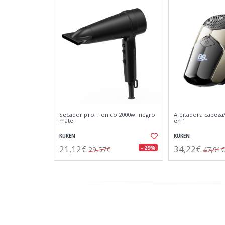
Secador prof. ionico 2000w. negro
Afeitadora cabeza
mate
en 1
KUKEN
KUKEN
21,12€
34,22€
- 29%
29,57€
47,91€