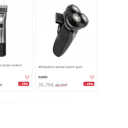
/cuerpo kuken
Afeitadora barba kuken ipx6
KUKEN
35,79€
- 29%
- 28%
3€
49,86€