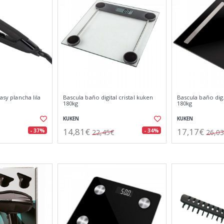
asy plancha lila
Bascula baño digital cristal kuken
Bascula baño dig
180kg
180kg
KUKEN
KUKEN
14,81€
17,17€
- 37%
- 34%
22,45€
26,0