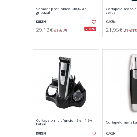
Secador prof.ionico 2400w ac
Cortapelo barba/
gris/azul
verde
KUKEN
KUKEN
29,12€
21,95€
- 30%
41,60€
31,21€
Cortapelo multifuncion 9 en 1 3w
Cortapelo nariz k
kuken
KUKEN
KUKEN