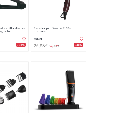
ali cepillo alisado-
Secador prof.ionico 2100w.
egro 1un
burdeos
KUKEN
26,88€
- 31%
- 30%
38,41€