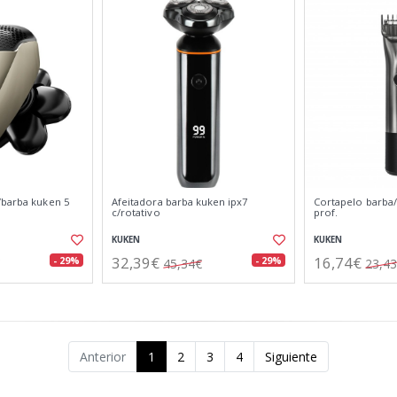
/barba kuken 5
Afeitadora barba kuken ipx7
Cortapelo barba
c/rotativo
prof.
KUKEN
KUKEN
32,39€
16,74€
- 29%
- 29%
45,34€
23,4
Anterior
1
2
3
4
Siguiente