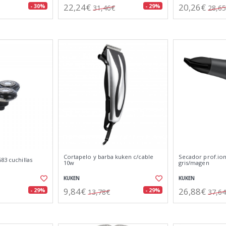
22,24€
20,26€
- 30%
- 29%
31,46€
28,6
Cortapelo y barba kuken c/cable
Secador prof.ion
83 cuchillas
10w
gris/magen
KUKEN
KUKEN
9,84€
26,88€
- 29%
- 29%
13,78€
37,6