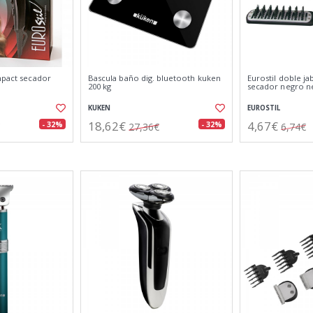
mpact secador
Bascula baño dig. bluetooth kuken
Eurostil doble jab
200 kg
secador negro n
KUKEN
EUROSTIL
18,62€
4,67€
- 32%
- 32%
27,36€
6,74€