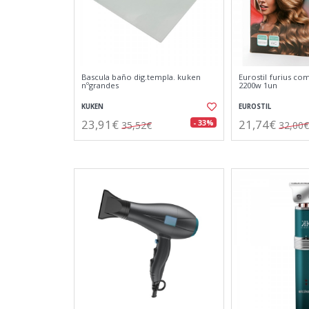
Bascula baño dig.templa. kuken
Eurostil furius co
nºgrandes
2200w 1un
KUKEN
EUROSTIL
23,91€
21,74€
- 33%
35,52€
32,00€