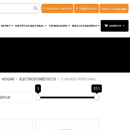
Acceso clientes
Registrarse
Powered by
Translate
 SPORT
DIETÉTICA NATURAL
TECNOLOGÍA
MÁS CATEGORÍAS
CARRITO
HOGAR
ELECTRODOMÉSTICOS
CUIDADO PERSONAL
3
351
denar