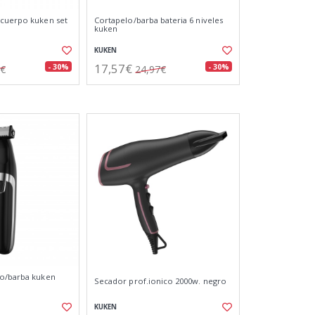
/cuerpo kuken set
Cortapelo/barba bateria 6 niveles
kuken
KUKEN
17,57€
- 30%
- 30%
7€
24,97€
po/barba kuken
Secador prof.ionico 2000w. negro
KUKEN