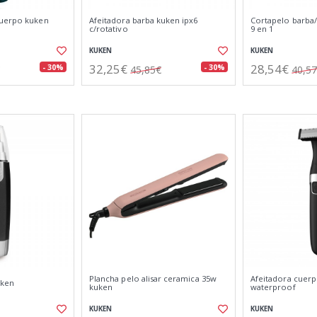
cuerpo kuken
Afeitadora barba kuken ipx6
Cortapelo barba
c/rotativo
9 en 1
KUKEN
KUKEN
32,25€
28,54€
- 30%
- 30%
45,85€
40,5
Plancha pelo alisar ceramica 35w
Afeitadora cuer
uken
kuken
waterproof
KUKEN
KUKEN