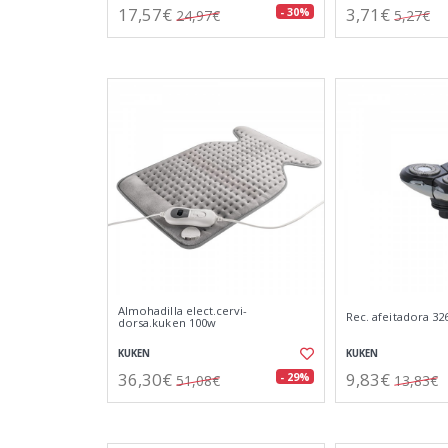
17,57€
3,71€
- 30%
24,97€
5,27€
Almohadilla elect.cervi-
Rec. afeitadora 326
dorsa.kuken 100w
KUKEN
KUKEN
36,30€
9,83€
- 29%
51,08€
13,83€