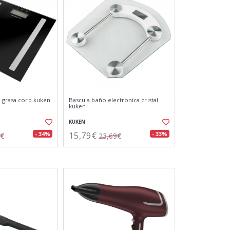
. grasa corp.kuken
Bascula baño electronica cristal
kuken
KUKEN
15,79€
- 34%
- 33%
3€
23,69€