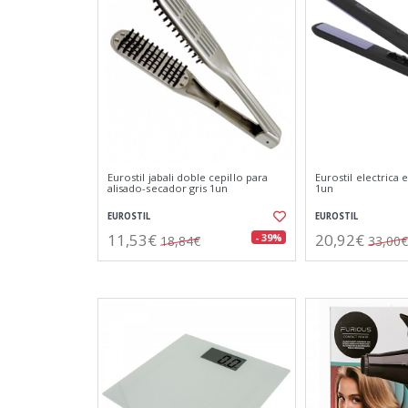
Eurostil jabali doble cepillo para
Eurostil electrica e
alisado-secador gris 1un
1un
EUROSTIL
EUROSTIL
11,53€
20,92€
- 39%
18,84€
33,00€