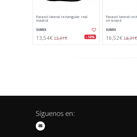
Parasol lateral rectangular real
Parasol lateral re
madrid
on board
SUMEX
SUMEX
13,54€
16,52€
- 10%
15,01€
18,31€
Síguenos en: