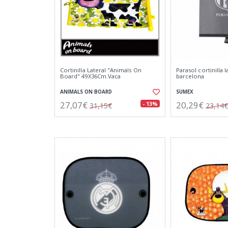
Cortinilla Lateral "Animals On
Parasol cortinilla l
Board" 49X36Cm.Vaca
barcelona
ANIMALS ON BOARD
SUMEX
27,07€
20,29€
- 13%
31,15€
23,14€