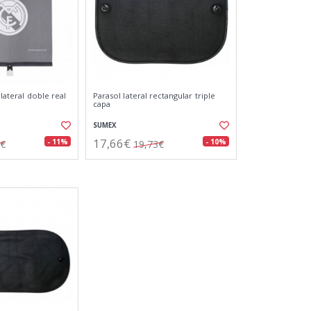
 lateral doble real
Parasol lateral rectangular triple
capa
SUMEX
17,66€
- 11%
- 10%
6€
19,73€