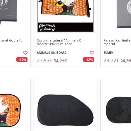
ateral doble fc
Cortinilla Lateral "Animals On
Parasol cortinilla
Board" 49X36Cm.Toro
madrid
ANIMALS ON BOARD
SUMEX
27,53€
23,72€
- 12%
- 12%
31,21€
26,6