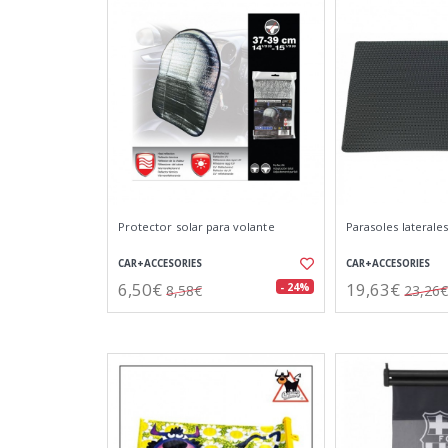
Protector solar para volante
Parasoles laterale
CAR+ACCESORIES
CAR+ACCESORIES
6,50€
19,63€
- 24%
8,58€
23,26€