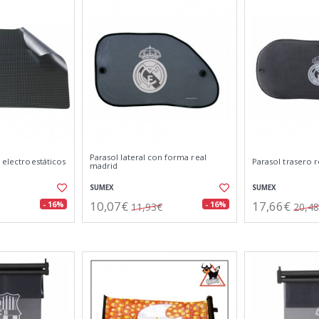
Parasol lateral con forma real
s electroestáticos
Parasol trasero 
madrid
SUMEX
SUMEX
10,07€
17,66€
- 16%
- 16%
11,93€
20,4