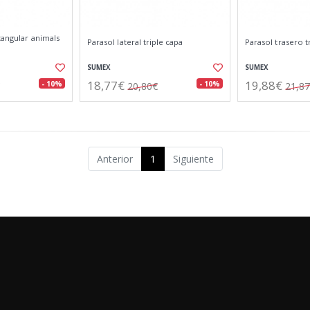
ctangular animals
Parasol lateral triple capa
Parasol trasero t
SUMEX
SUMEX
18,77€
19,88€
- 10%
- 10%
20,80€
21,8
Anterior
1
Siguiente