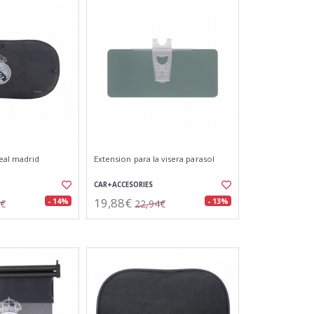
real madrid
Extension para la visera parasol
CAR+ACCESORIES
19,88€
- 14%
- 13%
8€
22,94€