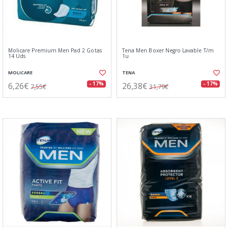
Molicare Premium Men Pad 2 Gotas
Tena Men Boxer Negro Lavable T/m
14 Uds
1u
MOLICARE
TENA
6,26€
26,38€
- 17%
- 17%
7,55€
31,79€