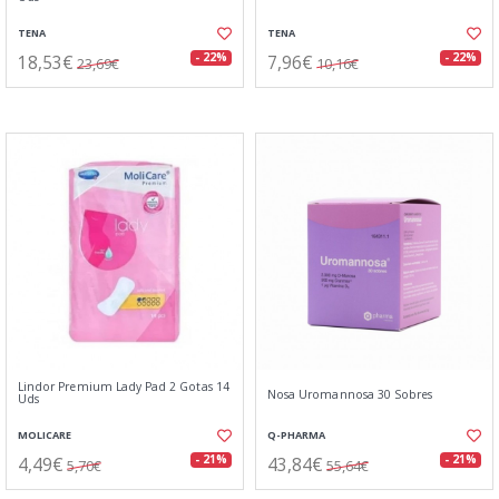
TENA
TENA
18,53€
7,96€
- 22%
- 22%
23,69€
10,16€
Lindor Premium Lady Pad 2 Gotas 14
Nosa Uromannosa 30 Sobres
Uds
MOLICARE
Q-PHARMA
4,49€
43,84€
- 21%
- 21%
5,70€
55,64€