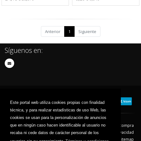
Anterior
1
Siguiente
Síguenos en:
Este portal web utiliza cookies propias con finalidad
técnica, y para realizar estadísticas de uso Web, las
cookies se usan para la personalización de anuncios
que en ningún caso hacen identificable al usuario no
Contacto
Aviso Legal
Condiciones de compra
Política de envíos
Política de devolución
Política de Privacidad
recaba ni cede datos de carácter personal de los
Política de Cookies
Sitemap