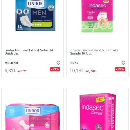
Lindor Men Pad Extra 4 Gotas 14
Indasec Discreet Pant Super Talla
Unidades
Grande 10 Uds
MOLICARE
INDAS
6,81€
10,18€
- 21%
- 20%
8,58€
12,74€