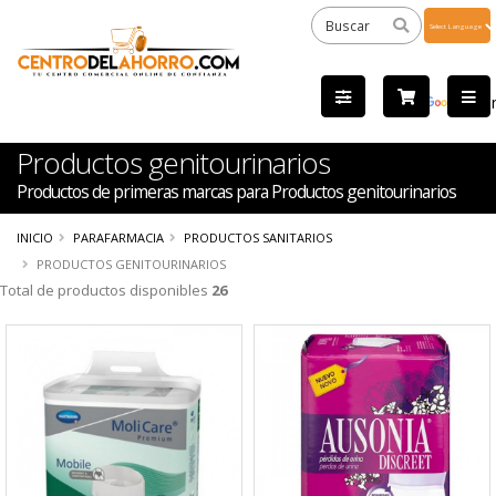
Powered
by
Tra
Productos genitourinarios
Productos de primeras marcas para Productos genitourinarios
INICIO
PARAFARMACIA
PRODUCTOS SANITARIOS
PRODUCTOS GENITOURINARIOS
Total de productos disponibles
26