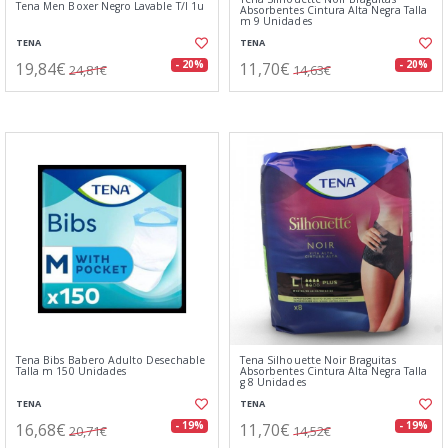
Tena Men Boxer Negro Lavable T/l 1u
Absorbentes Cintura Alta Negra Talla
m 9 Unidades
TENA
TENA
19,84€
11,70€
- 20%
- 20%
24,81€
14,63€
Tena Bibs Babero Adulto Desechable
Tena Silhouette Noir Braguitas
Talla m 150 Unidades
Absorbentes Cintura Alta Negra Talla
g 8 Unidades
TENA
TENA
16,68€
11,70€
- 19%
- 19%
20,71€
14,52€