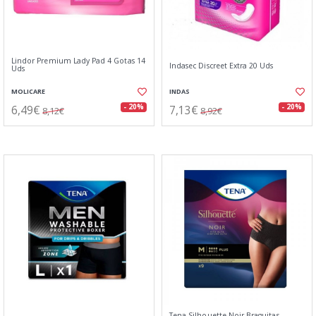
Lindor Premium Lady Pad 4 Gotas 14
Indasec Discreet Extra 20 Uds
Uds
MOLICARE
INDAS
6,49€
7,13€
- 20%
- 20%
8,12€
8,92€
Tena Silhouette Noir Braguitas