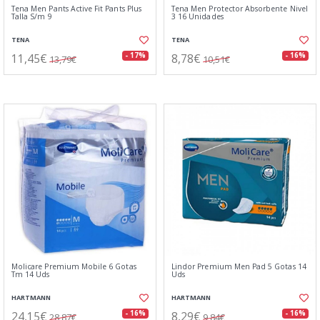
Tena Men Pants Active Fit Pants Plus
Tena Men Protector Absorbente Nivel
Talla S/m 9
3 16 Unidades
TENA
TENA
11,45€
8,78€
- 17%
- 16%
13,79€
10,51€
Molicare Premium Mobile 6 Gotas
Lindor Premium Men Pad 5 Gotas 14
Tm 14 Uds
Uds
HARTMANN
HARTMANN
24,15€
8,29€
- 16%
- 16%
28,87€
9,84€