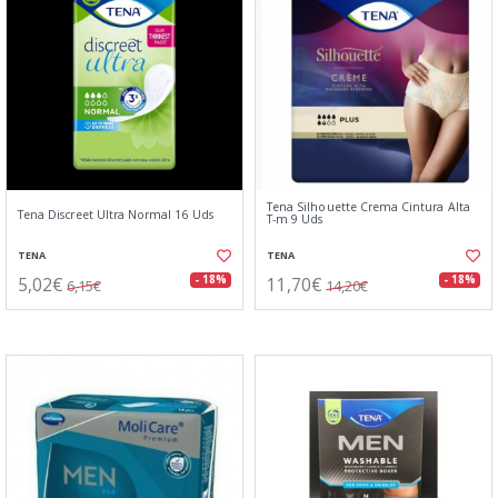
Tena Silhouette Crema Cintura Alta
Tena Discreet Ultra Normal 16 Uds
T-m 9 Uds
TENA
TENA
5,02€
11,70€
- 18%
- 18%
6,15€
14,20€