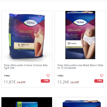
Tena Silhouette Crema Cintura Alta
Tena Silhouette Low Waist Blanc Talla
T-g 8 Uds
m 12 Unidades
TENA
TENA
11,87€
13,26€
- 19%
- 19%
14,63€
16,34€