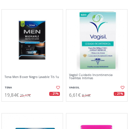
Vagisil Cuidado Incontinencia
Tena Men Boxer Negro Lavable T/s 1u
Toallitas Intimas
TENA
VAGISIL
19,84€
6,61€
- 21%
- 21%
25,17€
8,34€