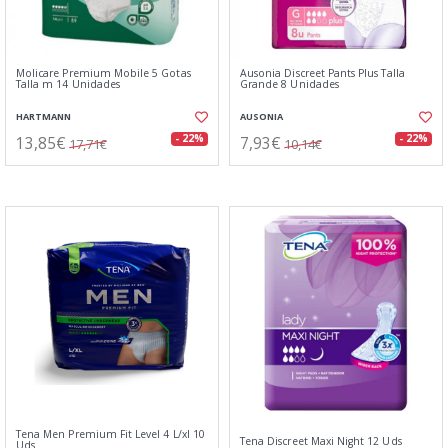
Molicare Premium Mobile 5 Gotas
Ausonia Discreet Pants Plus Talla
Talla m 14 Unidades
Grande 8 Unidades
HARTMANN
AUSONIA
13,85€
7,93€
- 22%
- 22%
17,71€
10,14€
Tena Men Premium Fit Level 4 L/xl 10
Tena Discreet Maxi Night 12 Uds
Uds