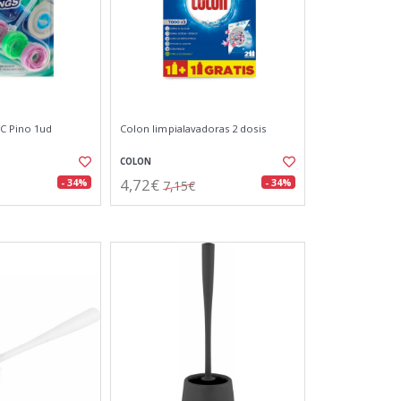
C Pino 1ud
Colon limpialavadoras 2 dosis
COLON
4,72€
- 34%
- 34%
7,15€