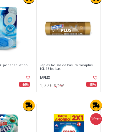
C poder acuático
Saplex bolsas de basura miniplus
10L 15 bolsas
SAPLEX
1,77€
- 46%
- 45%
3,20€
Oferta