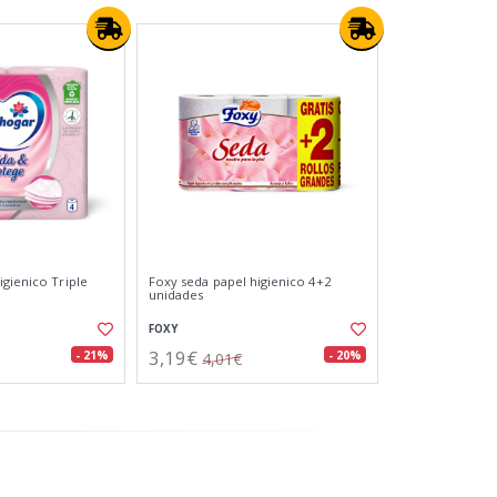
igienico Triple
Foxy seda papel higienico 4+2
unidades
FOXY
3,19€
- 21%
- 20%
4,01€