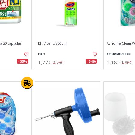
a 20 cápsulas
KH-7 Baños 500ml
At home Clean W
KH-7
AT HOME CLEAN
1,77€
1,18€
- 35%
- 34%
2,70€
1,80€