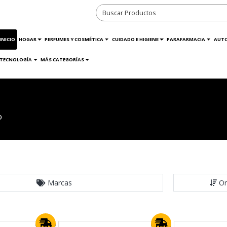
INICIO
HOGAR
PERFUMES Y COSMÉTICA
CUIDADO E HIGIENE
PARAFARMACIA
AUT
TECNOLOGÍA
MÁS CATEGORÍAS
o
Marcas
Or