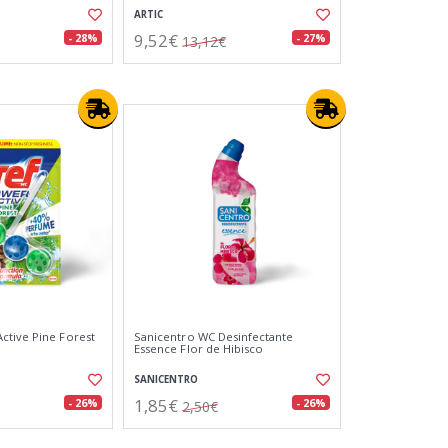
ARTIC
9,52€
- 28%
- 27%
13,12€
ctive Pine Forest
Sanicentro WC Desinfectante
Essence Flor de Hibisco
SANICENTRO
1,85€
- 26%
- 26%
2,50€