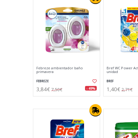
Febreze ambientador baño
Bref WC Power Act
primavera
unidad
FEBREZE
BREF
3,84€
1,40€
- 49%
7,50€
2,71€