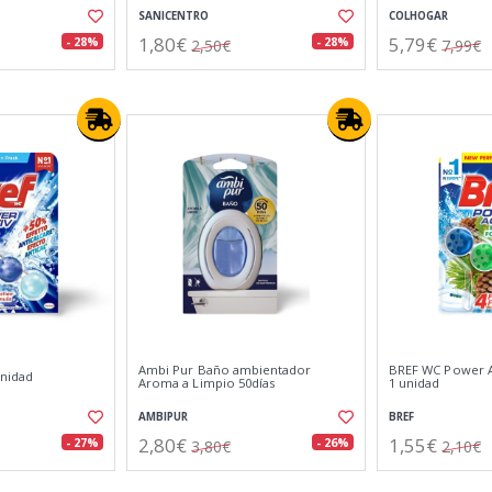
SANICENTRO
COLHOGAR
1,80€
5,79€
- 28%
- 28%
2,50€
7,99€
Ambi Pur Baño ambientador
BREF WC Power A
unidad
Aroma a Limpio 50días
1 unidad
AMBIPUR
BREF
2,80€
1,55€
- 27%
- 26%
3,80€
2,10€