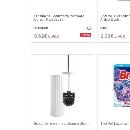
Freshness Toallitas WC formato
Bref WC Gel brill
bolso 15 unidades
Ártico 2 uds
STENAGO
BREF
0,62€
2,58€
- 31%
0,90€
3,70€
Escobillero wc metal.blanco 38cm.
Bref WC Lavanda 1