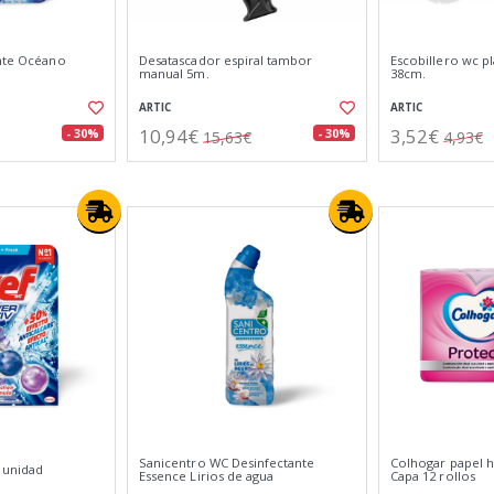
ante Océano
Desatascador espiral tambor
Escobillero wc pl
manual 5m.
38cm.
ARTIC
ARTIC
10,94€
3,52€
- 30%
- 30%
15,63€
4,93€
Sanicentro WC Desinfectante
Colhogar papel h
 unidad
Essence Lirios de agua
Capa 12 rollos