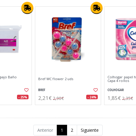
opajo Baño
Colhogar papel h
Bref WC flower 2 uds
Capa 4 rollos
BREF
COLHOGAR
2,21€
1,85€
- 25%
- 24%
2,90€
2,35€
Anterior
1
2
Siguiente