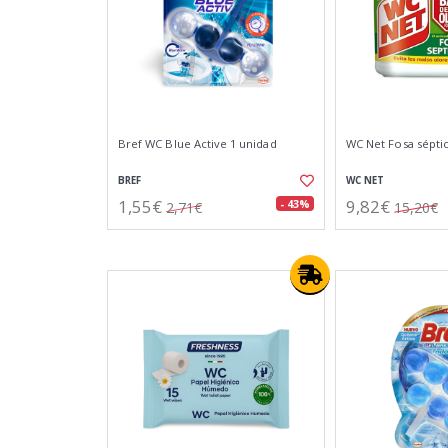
Bref WC Blue Active 1 unidad
WC Net Fosa séptic
BREF
WC NET
1,55€
9,82€
- 43%
2,71€
15,20€