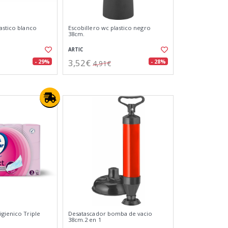
astico blanco
Escobillero wc plastico negro
38cm.
ARTIC
3,52€
- 29%
- 28%
4,91€
igienico Triple
Desatascador bomba de vacio
38cm.2 en 1