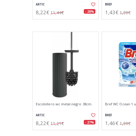
ARTIC
BREF
8,22€
1,43€
- 28%
11,44€
1,99€
Escobillero wc metal.negro 38cm.
Bref WC Ocean 1 
ARTIC
BREF
8,22€
1,46€
- 27%
11,21€
1,99€