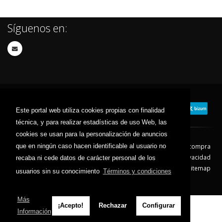
Síguenos en:
Este portal web utiliza cookies propias con finalidad
técnica, y para realizar estadísticas de uso Web, las
cookies se usan para la personalización de anuncios
que en ningún caso hacen identificable al usuario no
Contacto
Aviso Legal
Condiciones de compra
Política de envíos
Política de devolución
Política de Privacidad
recaba ni cede datos de carácter personal de los
Política de Cookies
Sitemap
usuarios sin su conocimiento
Términos y condiciones
© 2026 - Todos los derechos reservados.
Más
¡Acepto!
Rechazar
Configurar
Información