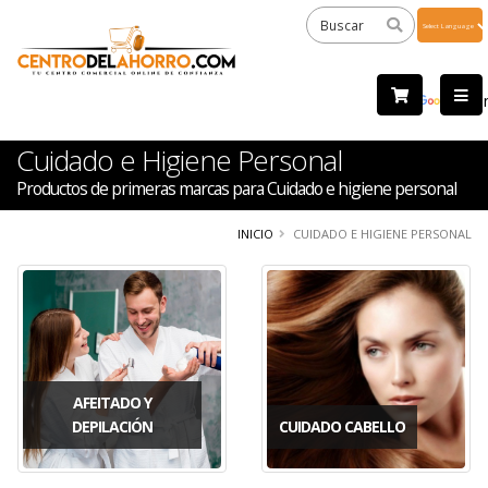
Powered
by
Tra
Cuidado e Higiene Personal
Productos de primeras marcas para Cuidado e higiene personal
INICIO
CUIDADO E HIGIENE PERSONAL
AFEITADO Y
DEPILACIÓN
CUIDADO CABELLO