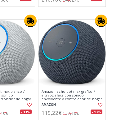
 max blanco /
Amazon echo dot max grafito /
n sonido
altavoz alexa con sonido
ntrolador de hogar
envolvente y controlador de hogar
digital integrado
AMAZON
119,22€
- 13%
- 13%
,10€
137,10€