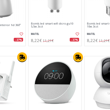
Bomb.led smart wifi dicro.gu10
Bomb.led smart w
interior hd 360º
5,5w.3cct
10w.3cct
MATEL
MATEL
8,22€
8,22€
- 27%
- 27%
11,21€
11,21€