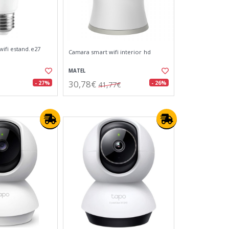
ifi estand.e27
Camara smart wifi interior hd
MATEL
30,78€
- 27%
- 26%
41,77€