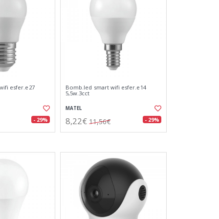
ifi esfer.e27
Bomb.led smart wifi esfer.e14
5,5w.3cct
MATEL
8,22€
- 29%
- 29%
11,56€