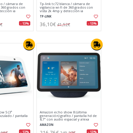
co / cámara de
Tp-link tc72 blanca / cámara de
de 360 grados con
vigilancia wi-fi de 360 grados con
tección ia
vista 2k 4mp y detección ia
avanzada
TP-LINK
36,10€
- 13%
- 13%
2€
41,52€
w 5 (3ª
Amazon echo show 8 (última
azulado / pantalla
generación) grafito / pantalla hd de
8,7" con audio espacial y alexa
AMAZON
216,76€
- 13%
- 13%
,08€
249,27€