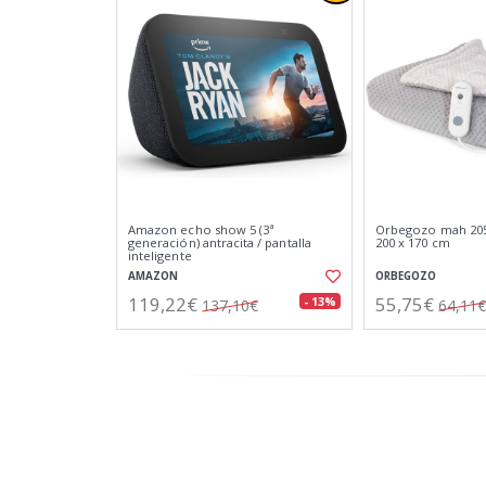
Amazon echo show 5 (3ª
Orbegozo mah 205
generación) antracita / pantalla
200 x 170 cm
inteligente
AMAZON
ORBEGOZO
119,22€
55,75€
- 13%
137,10€
64,11€