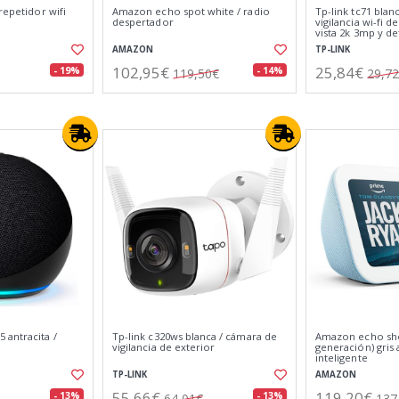
repetidor wifi
Amazon echo spot white / radio
Tp-link tc71 blan
despertador
vigilancia wi-fi 
vista 2k 3mp y de
AMAZON
TP-LINK
102,95€
25,84€
- 19%
- 14%
119,50€
29,7
 antracita /
Tp-link c320ws blanca / cámara de
Amazon echo sho
vigilancia de exterior
generación) gris 
inteligente
TP-LINK
AMAZON
55,66€
119,20€
- 13%
- 13%
64,01€
137