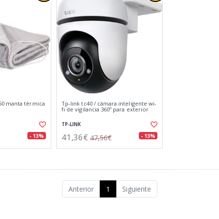
0 manta térmica
Tp-link tc40 / cámara inteligente wi-
fi de vigilancia 360º para exterior
TP-LINK
41,36€
- 13%
- 13%
47,56€
Anterior
1
Siguiente