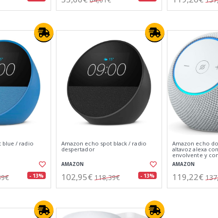
blue / radio
Amazon echo spot black / radio
Amazon echo dot
despertador
altavoz alexa co
envolvente y co
digital integrado
AMAZON
AMAZON
102,95€
119,22€
- 13%
- 13%
39€
118,39€
137