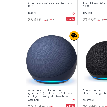
Camara seg.wifi exterior 4mp solar
Tp-link tl-wa860re 
ip65
n300
MATEL
TP-LINK
88,47€
23,65€
- 22%
113,80€
29,32€
Amazon echo dot (última
Amazon echo dot 5
generación) azul marino / altavoz
altavoz inteligente
inteligente wifi y bluetooth con
alexa
AMAZON
AMAZON
70,44€
70,44€
- 13%
81,01€
81,01€