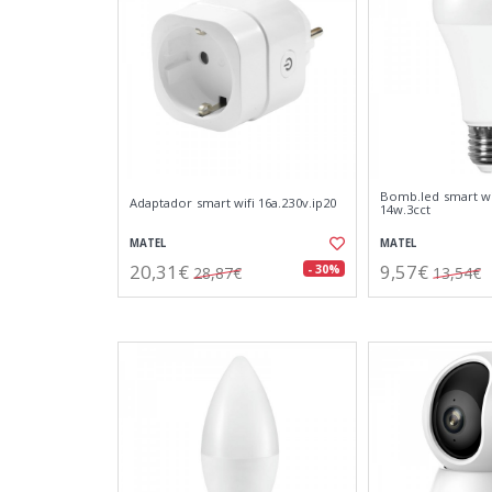
Bomb.led smart wi
Adaptador smart wifi 16a.230v.ip20
14w.3cct
MATEL
MATEL
20,31€
9,57€
- 30%
28,87€
13,54€