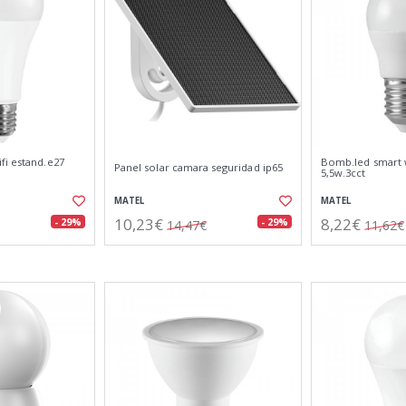
fi estand.e27
Bomb.led smart w
Panel solar camara seguridad ip65
5,5w.3cct
MATEL
MATEL
10,23€
8,22€
- 29%
- 29%
14,47€
11,62€