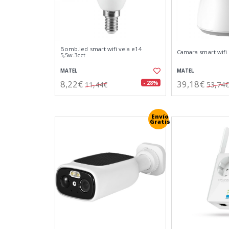
Bomb.led smart wifi vela e14
Camara smart wifi 
5,5w.3cct
MATEL
MATEL
8,22€
39,18€
- 28%
11,44€
53,74€
Envío
Gratis