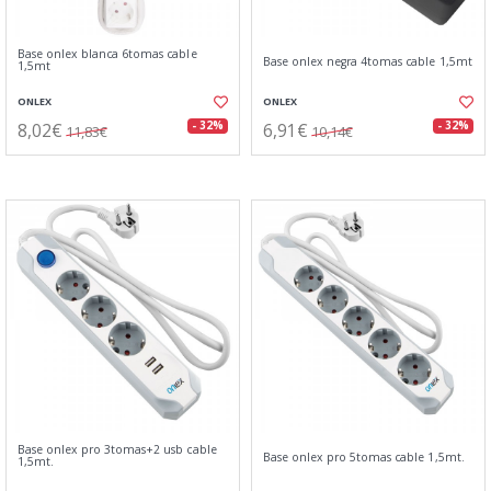
Base onlex blanca 6tomas cable
Base onlex negra 4tomas cable 1,5mt
1,5mt
ONLEX
ONLEX
8,02€
6,91€
- 32%
- 32%
11,83€
10,14€
Base onlex pro 3tomas+2 usb cable
Base onlex pro 5tomas cable 1,5mt.
1,5mt.