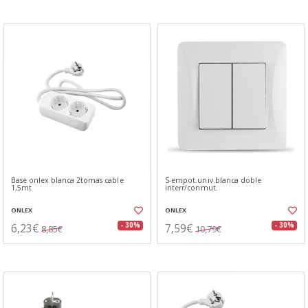
Base onlex blanca 2tomas cable
S-empot.univ.blanca doble
1,5mt
interr/conmut.
ONLEX
ONLEX
6,23€
7,59€
- 30%
- 30%
8,85€
10,79€