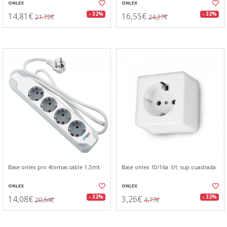
ONLEX
ONLEX
14,81€
16,55€
- 32%
- 32%
21,72€
24,27€
Base onlex pro 4tomas cable 1,5mt.
Base onlex 10/16a. t/t. sup.cuadrada
ONLEX
ONLEX
14,08€
3,26€
- 32%
- 32%
20,64€
4,77€