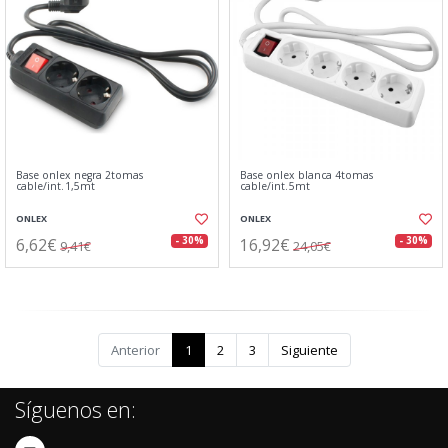
Base onlex negra 2tomas
Base onlex blanca 4tomas
cable/int.1,5mt
cable/int.5mt
ONLEX
ONLEX
6,62€
16,92€
- 30%
- 30%
9,41€
24,05€
Anterior
1
2
3
Siguiente
Síguenos en: