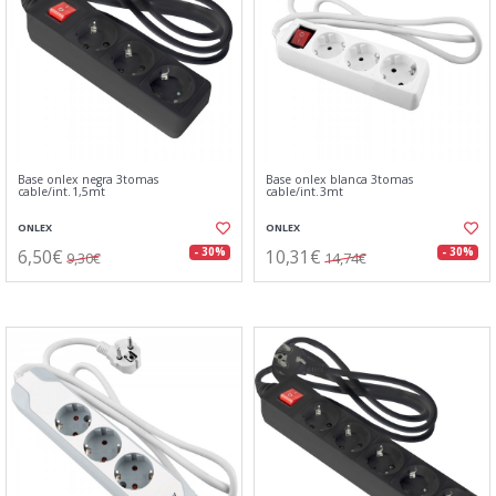
Base onlex negra 3tomas
Base onlex blanca 3tomas
cable/int.1,5mt
cable/int.3mt
ONLEX
ONLEX
6,50€
10,31€
- 30%
- 30%
9,30€
14,74€