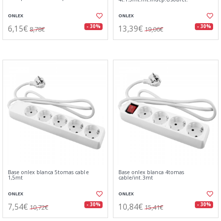
ONLEX
ONLEX
6,15€
13,39€
- 30%
- 30%
8,78€
19,06€
Base onlex blanca 5tomas cable
Base onlex blanca 4tomas
1,5mt
cable/int.3mt
ONLEX
ONLEX
7,54€
10,84€
- 30%
- 30%
10,72€
15,41€