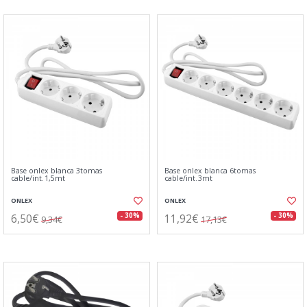
Base onlex blanca 3tomas
Base onlex blanca 6tomas
cable/int.1,5mt
cable/int.3mt
ONLEX
ONLEX
6,50€
11,92€
- 30%
- 30%
9,34€
17,13€