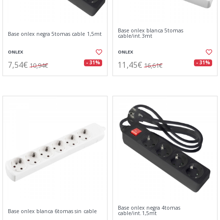
Base onlex blanca 5tomas
Base onlex negra 5tomas cable 1,5mt
cable/int.3mt
ONLEX
ONLEX
7,54€
11,45€
- 31%
- 31%
10,94€
16,61€
Base onlex negra 4tomas
Base onlex blanca 6tomas sin cable
cable/int.1,5mt