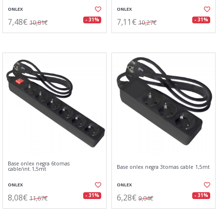
ONLEX
ONLEX
7,48€
7,11€
- 31%
- 31%
10,81€
10,27€
Base onlex negra 6tomas
Base onlex negra 3tomas cable 1,5mt
cable/int.1,5mt
ONLEX
ONLEX
8,08€
6,28€
- 31%
- 31%
11,67€
9,04€