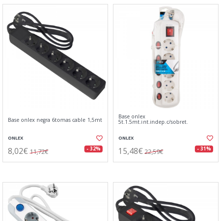
Base onlex
Base onlex negra 6tomas cable 1,5mt
5t.1.5mt.int.indep.c/sobret.
ONLEX
ONLEX
8,02€
15,48€
- 32%
- 31%
11,72€
22,59€