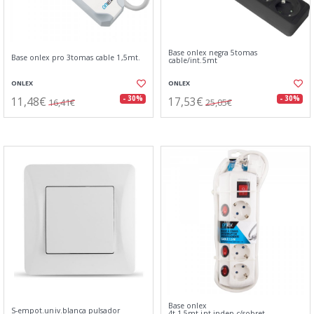
Base onlex negra 5tomas
Base onlex pro 3tomas cable 1,5mt.
cable/int.5mt
ONLEX
ONLEX
11,48€
17,53€
- 30%
- 30%
16,41€
25,05€
Base onlex
S-empot.univ.blanca pulsador
4t.1.5mt.int.indep.c/sobret.