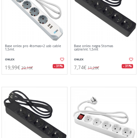
Base onlex pro 4tomas+2 usb cable
Base onlex negra 5tomas
1,5mt.
cable/int.1,5mt
ONLEX
ONLEX
19,99€
7,74€
- 31%
- 31%
29,16€
11,28€