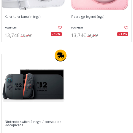
Kuru kuru kururin (nga)
F-zero gp legend (nga)
FUJIFILM
FUJIFILM
13,74€
13,74€
- 17%
- 17%
16,49€
16,49€
Nintendo switch 2 negra / consola de
videojuegos