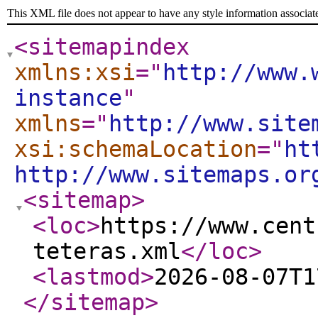
This XML file does not appear to have any style information associat
<sitemapindex
xmlns:xsi
="
http://www.
instance
"
xmlns
="
http://www.site
xsi:schemaLocation
="
ht
http://www.sitemaps.or
<sitemap
>
<loc
>
https://www.cent
teteras.xml
</loc
>
<lastmod
>
2026-08-07T1
</sitemap
>