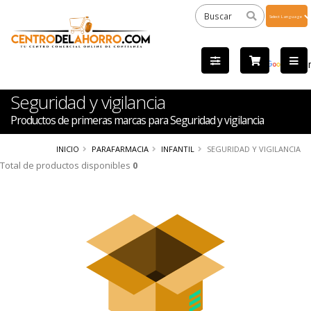
Powered
by
Tra
Seguridad y vigilancia
Productos de primeras marcas para Seguridad y vigilancia
INICIO
PARAFARMACIA
INFANTIL
SEGURIDAD Y VIGILANCIA
Total de productos disponibles
0