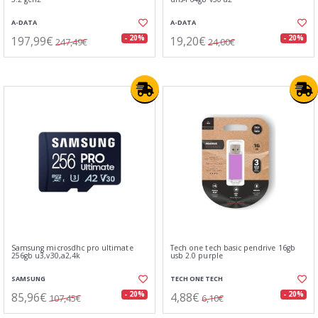
A-DATA
A-DATA
197,99€
19,20€
- 20%
- 20%
247,49€
24,00€
Samsung microsdhc pro ultimate
Tech one tech basic pendrive 16gb
256gb u3,v30,a2,4k
usb 2.0 purple
SAMSUNG
TECH ONE TECH
85,96€
4,88€
- 20%
- 20%
107,45€
6,10€