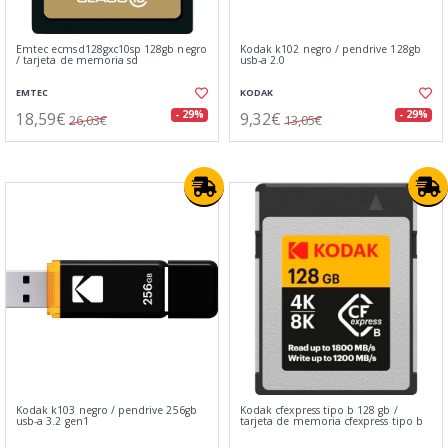
Emtec ecmsd128gxc10sp 128gb negro
Kodak k102 negro / pendrive 128gb
/ tarjeta de memoria sd
usb-a 2.0
EMTEC
KODAK
18,59€
9,32€
- 29%
- 29%
26,03€
13,05€
Kodak k103 negro / pendrive 256gb
Kodak cfexpress tipo b 128 gb /
usb-a 3.2 gen1
tarjeta de memoria cfexpress tipo b