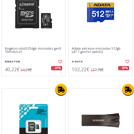
Kingston sdcs3/256gb microsdxc gen3
Adata extreme microsdxc 512gb
150mb/s a1
sd7.1 gen3x1 switch2
KINGSTON
A-DATA
40,22€
102,22€
- 20%
- 20%
50,28€
127,78€