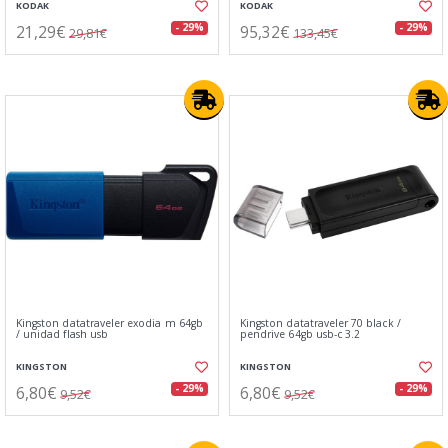
KODAK
KODAK
21,29€
95,32€
- 29%
- 29%
29,81€
133,45€
Kingston datatraveler exodia m 64gb
Kingston datatraveler 70 black /
/ unidad flash usb
pendrive 64gb usb-c 3.2
KINGSTON
KINGSTON
6,80€
6,80€
- 29%
- 29%
9,52€
9,52€