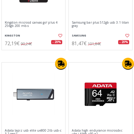
Kingston microsd canvas go! plus 4
Samsung bar plus 512gb usb 3.1 titan
256gb 200 mb-s
gray
KINGSTON
SAMSUNG
72,19€
81,47€
- 20%
- 20%
90,24€
101,84€
Adata lapiz usb elite ue800 2tb usb-c
Adata high endurance microsdxc
3.2 gen2
uhs-i 64gb v30 a2