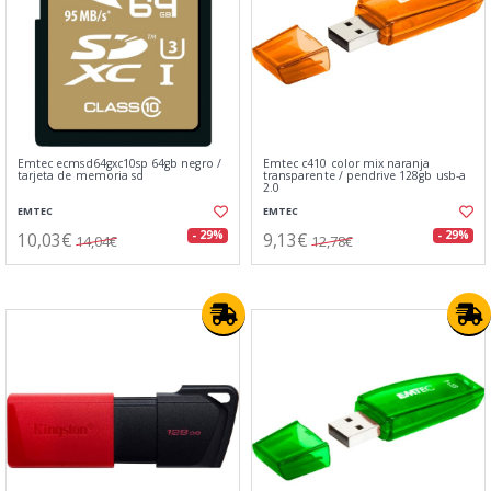
Emtec ecmsd64gxc10sp 64gb negro /
Emtec c410 color mix naranja
tarjeta de memoria sd
transparente / pendrive 128gb usb-a
2.0
EMTEC
EMTEC
10,03€
9,13€
- 29%
- 29%
14,04€
12,78€