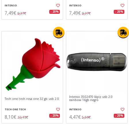
INTENSO
INTENSO
7,49€
7,49€
- 20%
- 20%
9,37€
9,37€
Intenso 3502470 lápiz usb 2.0
Tech one tech rosa one 32 gb usb 2.0
rainbow 16gb negro
TECH ONE TECH
INTENSO
8,10€
4,47€
- 20%
- 20%
10,13€
5,59€