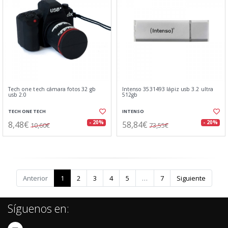
Tech one tech cámara fotos 32 gb
Intenso 3531493 lápiz usb 3.2 ultra
usb 2.0
512gb
TECH ONE TECH
INTENSO
8,48€
58,84€
- 20%
- 20%
10,60€
73,55€
Anterior
1
2
3
4
5
…
7
Siguiente
Síguenos en: