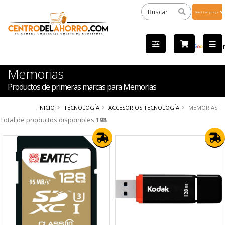
Powered
by
Tra
Memorias
Productos de primeras marcas para Memorias
INICIO
TECNOLOGÍA
ACCESORIOS TECNOLOGÍA
MEMORIAS
Total de productos disponibles
198