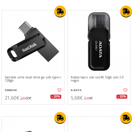
Sandisk ultra dual drive go usb type-c
Adata lapiz usb uv240 32gb usb 2.0
128gb
negro
SANDISK
A-DATA
21,60€
5,68€
- 20%
- 20%
27,00€
7,10€