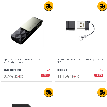
Sp memoria usb blaze b30 usb 3.1
Intenso lápiz usb slim line 64gb usb-a
gen1 64gb black
3.2
SILICON POWER
INTENSO
9,74€
11,15€
- 20%
- 20%
12,18€
13,94€