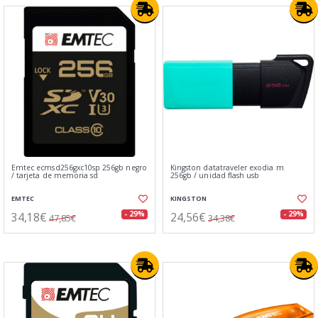
Emtec ecmsd256gxc10sp 256gb negro
Kingston datatraveler exodia m
/ tarjeta de memoria sd
256gb / unidad flash usb
EMTEC
KINGSTON
34,18€
24,56€
- 29%
- 29%
47,85€
34,38€