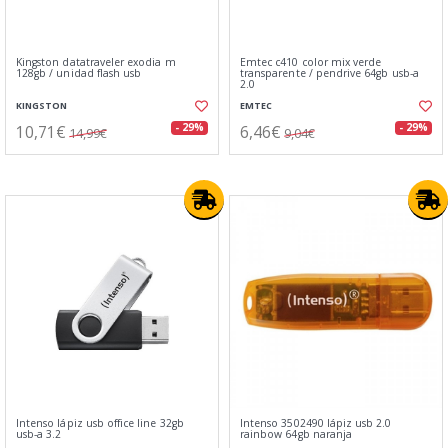
Kingston datatraveler exodia m
Emtec c410 color mix verde
128gb / unidad flash usb
transparente / pendrive 64gb usb-a
2.0
KINGSTON
EMTEC
10,71€
6,46€
- 29%
- 29%
14,99€
9,04€
Intenso lápiz usb office line 32gb
Intenso 3502490 lápiz usb 2.0
usb-a 3.2
rainbow 64gb naranja