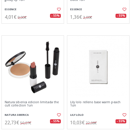
ESSENCE
ESSENCE
4,01€
1,36€
- 55%
- 55%
9,00€
3,00€
Natura siberica edicion limitada the
Lily lolo relleno base warm peach
cult collection 1un
1un
NATURA SIBERICA
LILY LOLO
22,73€
10,03€
- 55%
- 55%
50,07€
22,08€