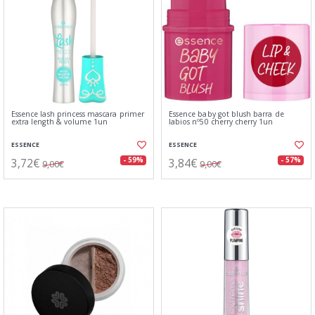
Essence lash princess mascara primer
Essence baby got blush barra de
extra length & volume 1un
labios nº50 cherry cherry 1un
ESSENCE
ESSENCE
3,72€
3,84€
- 59%
- 57%
9,00€
9,00€