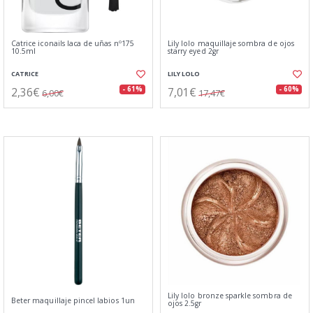
Catrice iconails laca de uñas nº175
Lily lolo maquillaje sombra de ojos
10.5ml
starry eyed 2gr
CATRICE
LILY LOLO
2,36€
7,01€
- 61%
- 60%
6,00€
17,47€
Lily lolo bronze sparkle sombra de
Beter maquillaje pincel labios 1un
ojos 2.5gr