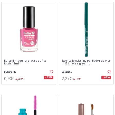
Eurostil maquillaje laca de uñas
Essence longlasting perfilador de ojos
fucsia 12ml
nº17 i have a green 1un
EUROSTIL
ESSENCE
0,90€
2,27€
- 63%
- 62%
2,40€
6,00€