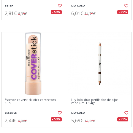
BETER
LILY LOLO
2,81€
6,01€
- 59%
- 59%
6,93€
14,79€
Essence coverstick stick correctora
Lily lolo duo perfilador de ojos
1un
medium 1.14gr
ESSENCE
LILY LOLO
2,44€
5,69€
- 59%
- 59%
6,00€
13,96€