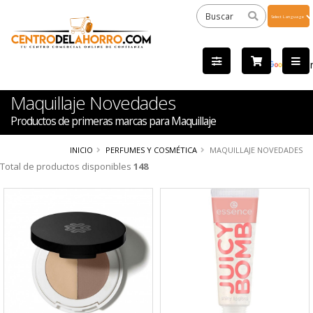
Powered
by
Tra
Maquillaje Novedades
Productos de primeras marcas para Maquillaje
INICIO
PERFUMES Y COSMÉTICA
MAQUILLAJE NOVEDADES
Total de productos disponibles
148