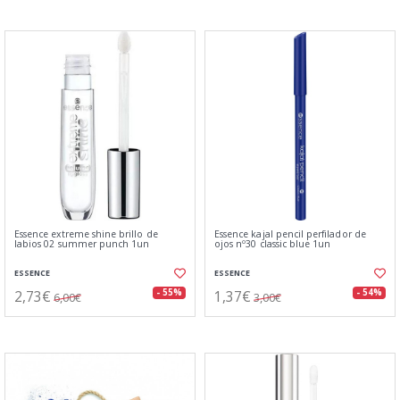
Essence extreme shine brillo de
Essence kajal pencil perfilador de
labios 02 summer punch 1un
ojos nº30 classic blue 1un
ESSENCE
ESSENCE
2,73€
1,37€
- 55%
- 54%
6,00€
3,00€