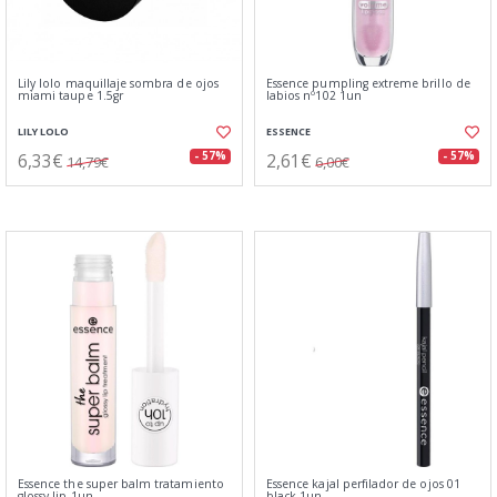
Lily lolo maquillaje sombra de ojos
Essence pumpling extreme brillo de
miami taupe 1.5gr
labios nº102 1un
LILY LOLO
ESSENCE
6,33€
2,61€
- 57%
- 57%
14,79€
6,00€
Essence the super balm tratamiento
Essence kajal perfilador de ojos 01
glossy lip 1un
black 1un