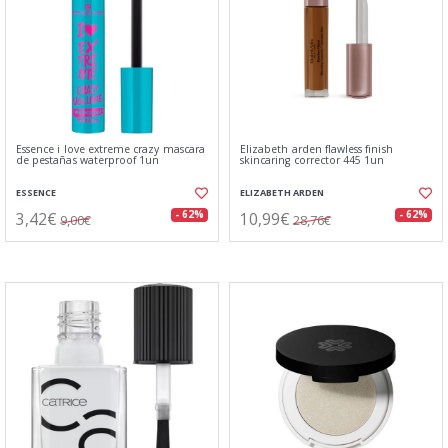
Essence i love extreme crazy mascara
Elizabeth arden flawless finish
de pestañas waterproof 1un
skincaring corrector 445 1un
ESSENCE
ELIZABETH ARDEN
3,42€
10,99€
- 62%
- 62%
9,00€
28,76€