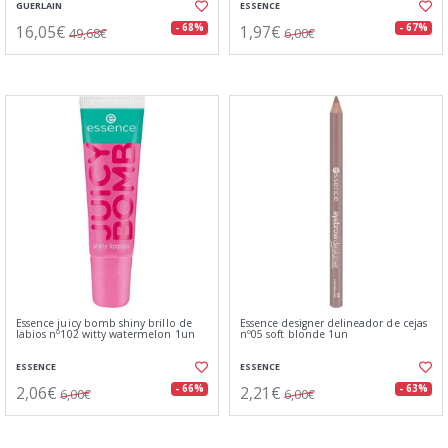
GUERLAIN
ESSENCE
16,05€
1,97€
- 68%
- 67%
49,68€
6,00€
Essence juicy bomb shiny brillo de
Essence designer delineador de cejas
labios nº102 witty watermelon 1un
nº05 soft blonde 1un
ESSENCE
ESSENCE
2,06€
2,21€
- 66%
- 63%
6,00€
6,00€