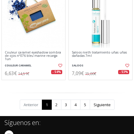
Couleur caramel eyeshadow sombra
Saloos nieth tratamiento uñas uñas
de ojos nº076 bleu marine recarga
dañadas 7ml
1un
COULEUR CARAMEL
SALOOS
6,63€
7,09€
- 54%
- 53%
14,51€
15,00€
Anterior
1
2
3
4
5
Siguiente
Síguenos en: