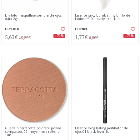
Lily lolo maquillaje sombra de ojos
Essence juicy bomb shiny brillo de
dark 2gr
labios nº101 lovely itchi 1un
LILY LOLO
ESSENCE
5,63€
1,77€
- 71%
- 71%
19,22€
6,00€
Guerlain terracotta colorete polvos
Essence long lasting perfilador de
compactos 02 moyen rose relleno
ojos 01 black fever 1un
1un