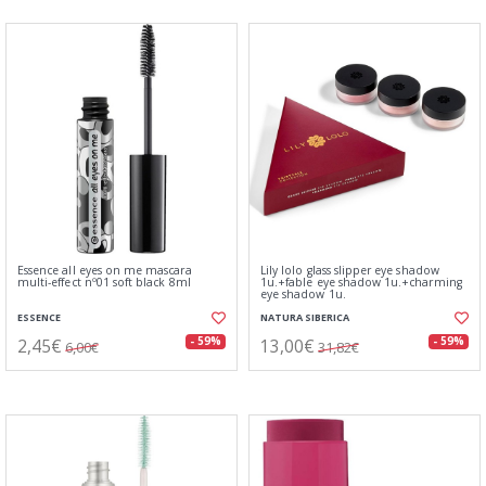
Essence all eyes on me mascara
Lily lolo glass slipper eye shadow
multi-effect nº01 soft black 8ml
1u.+fable eye shadow 1u.+charming
eye shadow 1u.
ESSENCE
NATURA SIBERICA
2,45€
13,00€
- 59%
- 59%
6,00€
31,82€