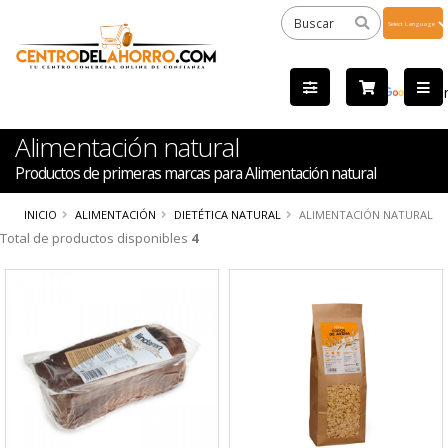
Powered
by
Tra
Alimentación natural
Productos de primeras marcas para Alimentación natural
INICIO
ALIMENTACIÓN
DIETÉTICA NATURAL
ALIMENTACIÓN NATURAL
Total de productos disponibles
4