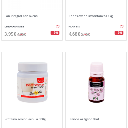
Pan integral con avena
Copos avena instantáneos 1kg
LINDAREN DIET
PLANTIS
3,95€
4,68€
- 9%
- 9%
4,35€
5,15€
Proteina senior vainilla 500g
Esencia orégano 9ml