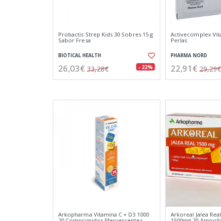
Probactis Strep Kids 30 Sobres 15 g
Activecomplex Vit
Sabor Fresa
Perlas
BIOTICAL HEALTH
PHARMA NORD
26,03€
22,91€
- 22%
33,28€
29,29€
Arkopharma Vitamina C + D3 1000
Arkoreal Jalea Real
20 Comprimidos Efervescentes
1500mg 20 Ampoll