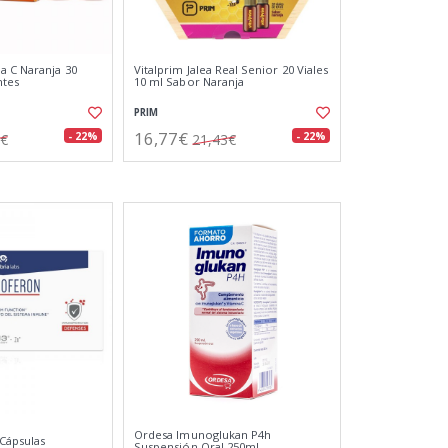
a C Naranja 30
Vitalprim Jalea Real Senior 20 Viales
ntes
10 ml Sabor Naranja
PRIM
16,77€
- 22%
- 22%
8€
21,43€
Ordesa Imunoglukan P4h
Cápsulas
Suspensión Oral 250ml