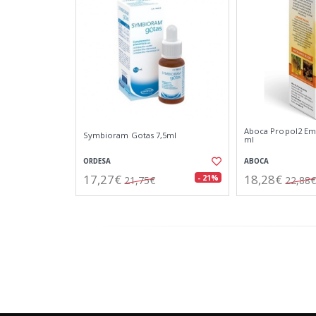
Aboca Propol2 Emf
Symbioram Gotas 7,5ml
ml
ORDESA
ABOCA
17,27€
18,28€
- 21%
21,75€
22,88€