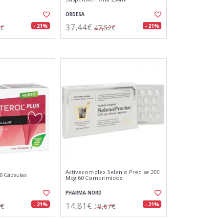
ORDESA
37,44€
- 21%
- 21%
5€
47,52€
Activecomplex Selenio Precise 200
0 Cápsulas
Mcg 60 Comprimidos
PHARMA NORD
14,81€
- 21%
- 21%
3€
18,67€