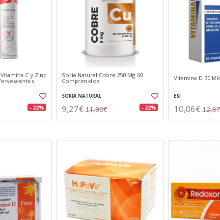
itamina C y Zinc
Soria Natural Cobre 250 Mg 60
Vitamina D 30 Mic
fervescentes
Comprimidos
SORIA NATURAL
ESI
9,27€
10,06€
- 22%
- 22%
11,86€
12,8