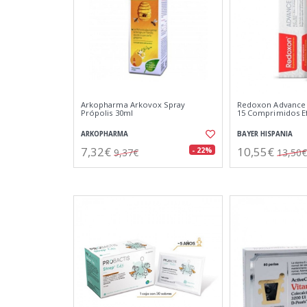
Arkopharma Arkovox Spray
Redoxon Advance V
Própolis 30ml
15 Comprimidos E
ARKOPHARMA
BAYER HISPANIA
7,32€
10,55€
- 22%
9,37€
13,50€