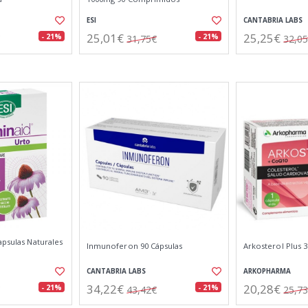
ESI
CANTABRIA LABS
25,01€
25,25€
- 21%
- 21%
31,75€
32,0
apsulas Naturales
Inmunoferon 90 Cápsulas
Arkosterol Plus 3
CANTABRIA LABS
ARKOPHARMA
34,22€
20,28€
- 21%
- 21%
43,42€
25,7