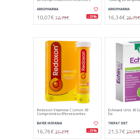
ARKOPHARMA
ARKOPHARMA
10,07€
16,34€
- 21%
12,79€
20,75€
Redoxon Vitamina C Limon 30
Echinaid Urto 30 C
Comprimidos Efervescentes
Esi
BAYER HISPANIA
TREPAT DIET
16,76€
21,57€
- 21%
21,27€
27,37€