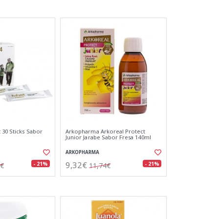
 30 Sticks Sabor
Arkopharma Arkoreal Protect
Junior Jarabe Sabor Fresa 140ml
ARKOPHARMA
9,32€
- 21%
- 21%
2€
11,74€