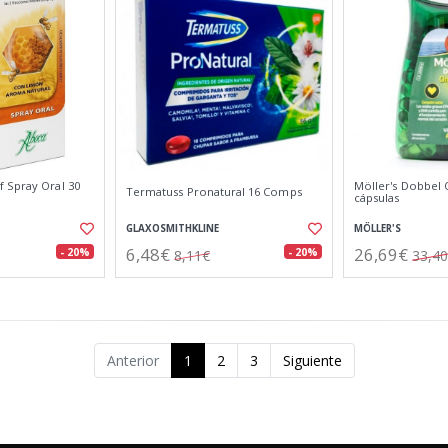
 Spray Oral 30
Möller's Dobbel
Termatuss Pronatural 16 Comps
cápsulas
GLAXOSMITHKLINE
MÖLLER'S
6,48€
26,69€
- 20%
- 20%
8,11€
33,4
Anterior
1
2
3
Siguiente