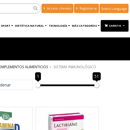
Acceso clientes
Registrarse
Powered by
Translate
 SPORT
DIETÉTICA NATURAL
TECNOLOGÍA
MÁS CATEGORÍAS
CARRITO
OMPLEMENTOS ALIMENTICIOS
SISTEMA INMUNOLÓGICO
1
51
denar