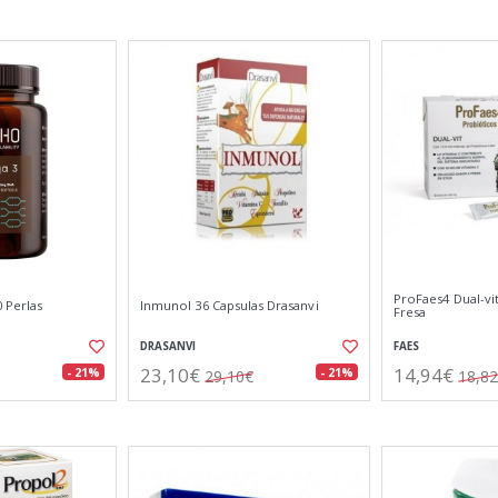
ProFaes4 Dual-vit
 Perlas
Inmunol 36 Capsulas Drasanvi
Fresa
DRASANVI
FAES
23,10€
14,94€
- 21%
- 21%
29,10€
18,8