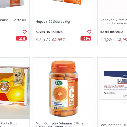
amina D Forte 80
Redoxon Vitamin
Hupavir 20 Sobres 6 gr
Comp Efervesce
ADVENTIA PHARMA
BAYER HISPANIA
47,67€
14,85€
- 22%
- 22%
60,93€
18,9
 Forte Plus
Multi Complex Vitamina C Pura
Inmunoferon 60 
a
1000mg 90 Comprimidos