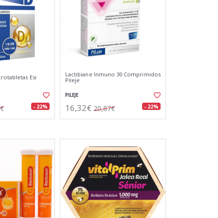
Lactibiane Inmuno 30 Comprimidos
rotabletas Esi
Pileje
PILEJE
16,32€
- 22%
- 22%
7€
20,87€