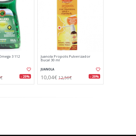
 Omega 3 112
Juanola Propolis Pulverizador
Bucal 30 ml
JUANOLA
10,04€
- 20%
- 20%
0€
12,56€