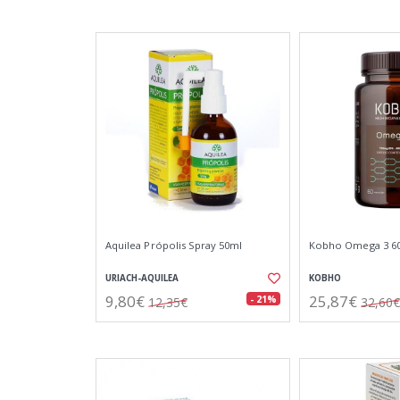
Aquilea Própolis Spray 50ml
Kobho Omega 3 60
URIACH-AQUILEA
KOBHO
9,80€
25,87€
- 21%
12,35€
32,60€