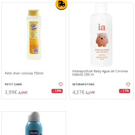
Interapothek Baby Agua de Colonia
Petit cheri colonia 750ml
Infantil 200 m
PETIT CHERI
INTERAPOTHEK
3,99€
4,37€
- 19%
- 17%
4,95€
5,27€