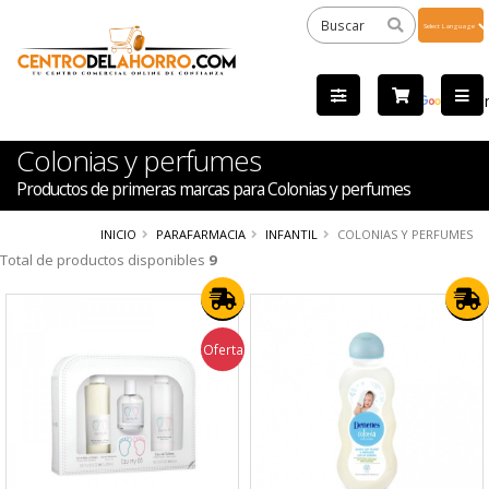
Powered
by
Tra
Colonias y perfumes
Productos de primeras marcas para Colonias y perfumes
INICIO
PARAFARMACIA
INFANTIL
COLONIAS Y PERFUMES
Total de productos disponibles
9
Oferta