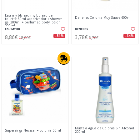
Eau my bb eau my bb eau de
Denenes Colonia Muy Suave 600ml
toilette 60ml vaporizador + shower
gel 200ml + perfumed body lotion
200ml
EAU MY BB
DENENES
8,86€
3,78€
- 51%
- 34%
18,00€
5,70€
Mustela Agua de Colonia Sin Alcohol
Superzings Neceser + colonia 50ml
200ml