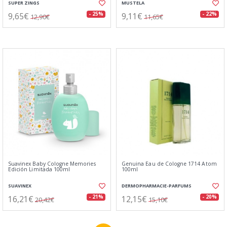
SUPER ZINGS
MUSTELA
9,65€
9,11€
- 25%
- 22%
12,90€
11,65€
Suavinex Baby Cologne Memories
Genuina Eau de Cologne 1714 Atom
Edición Limitada 100ml
100ml
SUAVINEX
DERMOPHARMACIE-PARFUMS
16,21€
12,15€
- 21%
- 20%
20,42€
15,10€