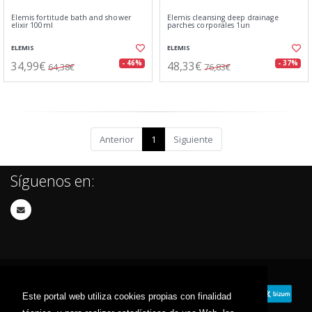
Elemis fortitude bath and shower
Elemis cleansing deep drainage
elixir 100ml
parches corporales 1un
ELEMIS
ELEMIS
34,99€
48,33€
- 46%
- 37%
64,38€
76,83€
Anterior
1
Siguiente
Síguenos en:
Este portal web utiliza cookies propias con finalidad